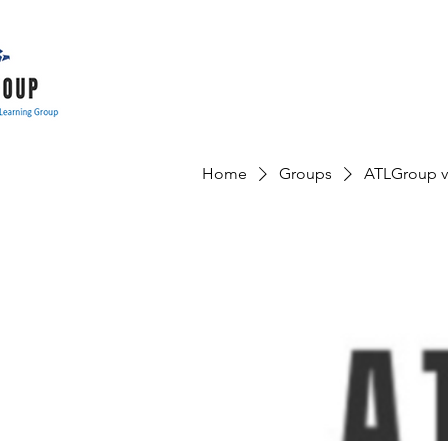
Home
Groups
ATLGroup v