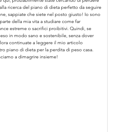
iete qui, probabilmente state cercando di perdere 
lla ricerca del piano di dieta perfetto da seguire 
, sappiate che siete nel posto giusto! Io sono 
parte della mia vita a studiare come far 
ce estreme o sacrifici proibitivi. Quindi, se 
eso in modo sano e sostenibile, senza dover 
allora continuate a leggere il mio articolo 
o piano di dieta per la perdita di peso casa. 
inciamo a dimagrire insieme!