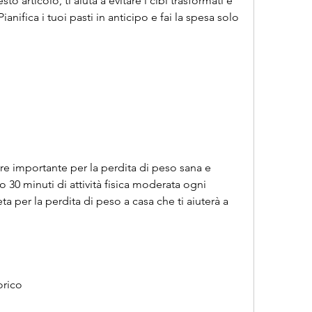
 articolo, ti aiuta a evitare i cibi trasformati e 
nifica i tuoi pasti in anticipo e fai la spesa solo 
tore importante per la perdita di peso sana e 
 30 minuti di attività fisica moderata ogni 
ta per la perdita di peso a casa che ti aiuterà a 
orico