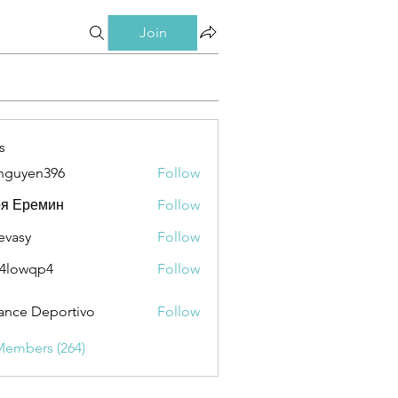
Join
s
nguyen396
Follow
en396
ря Еремин
Follow
evasy
Follow
y
4lowqp4
Follow
qp4
ance Deportivo
Follow
Members (264)