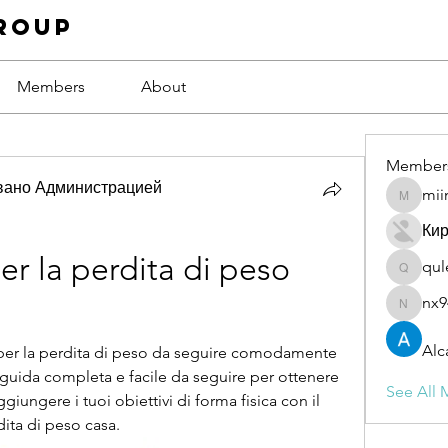
roup
Members
About
Member
вано Администрацией
mii
miinguy
Ки
er la perdita di peso 
qul
qulevas
nx9
nx94low
Alc
a per la perdita di peso da seguire comodamente 
na guida completa e facile da seguire per ottenere 
See All 
aggiungere i tuoi obiettivi di forma fisica con il 
dita di peso casa.