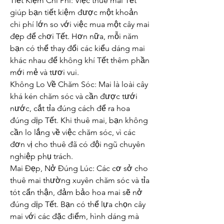
Tiết Kiệm Chi Phí: Việc thuê mai Tết 
giúp bạn tiết kiệm được một khoản 
chi phí lớn so với việc mua một cây mai 
đẹp để chơi Tết. Hơn nữa, mỗi năm 
bạn có thể thay đổi các kiểu dáng mai 
khác nhau để không khí Tết thêm phần 
mới mẻ và tươi vui.
Không Lo Về Chăm Sóc: Mai là loài cây 
khá kén chăm sóc và cần được tưới 
nước, cắt tỉa đúng cách để ra hoa 
đúng dịp Tết. Khi thuê mai, bạn không 
cần lo lắng về việc chăm sóc, vì các 
đơn vị cho thuê đã có đội ngũ chuyên 
nghiệp phụ trách.
Mai Đẹp, Nở Đúng Lúc: Các cơ sở cho 
thuê mai thường xuyên chăm sóc và tỉa 
tót cẩn thận, đảm bảo hoa mai sẽ nở 
đúng dịp Tết. Bạn có thể lựa chọn cây 
mai với các đặc điểm, hình dáng mà 