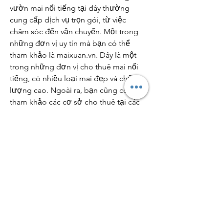
vườn mai nổi tiếng tại đây thường 
cung cấp dịch vụ trọn gói, từ việc 
chăm sóc đến vận chuyển. Một trong 
những đơn vị uy tín mà bạn có thể 
tham khảo là 
maixuan.vn
. Đây là một 
trong những đơn vị cho thuê mai nổi 
tiếng, có nhiều loại mai đẹp và chất 
lượng cao. Ngoài ra, bạn cũng có thể 
tham khảo các cơ sở cho thuê tại các 
khu vực gần nhà để thuận tiện cho việc 
lựa chọn và giao nhận mai.
Kết Luận
Dịch vụ thuê mai Tết Bình Phước 
không chỉ giúp bạn tiết kiệm chi phí 
mà còn mang lại một không khí Tết ấm 
áp, rộn ràng. Với những lưu ý trên, hy 
vọng bạn sẽ chọn được cho mình một 
địa điểm thuê mai uy tín, chất lượng, 