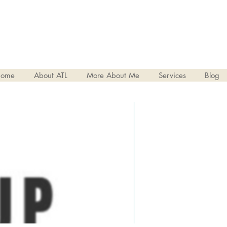
ome
About ATL
More About Me
Services
Blog