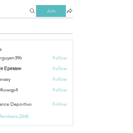
Join
s
nguyen396
Follow
en396
ря Еремин
Follow
evasy
Follow
y
4lowqp4
Follow
qp4
ance Deportivo
Follow
Members (264)