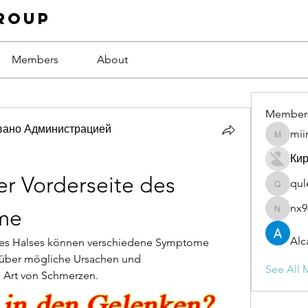
roup
Members
About
Member
вано Администрацией
mii
miinguy
Ки
r Vorderseite des 
qul
qulevas
nx9
me
nx94low
Alc
des Halses können verschiedene Symptome 
 über mögliche Ursachen und 
See All 
 Art von Schmerzen.