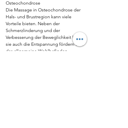
Osteochondrose
Die Massage in Osteochondrose der 
Hals- und Brustregion kann viele 
Vorteile bieten. Neben der 
Schmerzlinderung und der 
Verbesserung der Beweglichkeit kann 
sie auch die Entspannung fördern und 
das allgemeine Wohlbefinden 
steigern. Durch die verbesserte 
Durchblutung können auch die 
Heilungsprozesse gefördert werden.
Fazit
Die Massage kann eine effektive 
Behandlungsmethode bei 
Osteochondrose der Hals- und 
Brustregion sein. Sie kann helfen, die 
Beweglichkeit zu verbessern und das 
allgemeine Wohlbefinden zu steigern. 