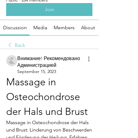
Public
·
264 members
Join
Discussion
Media
Members
About
Back
Внимание! Рекомендовано
Администрацией
September 15, 2023
Massage in 
Osteochondrose 
der Hals und Brust
Massage in Osteochondrose der Hals 
und Brust: Linderung von Beschwerden 
und Förderung der Heilung. Erfahren 