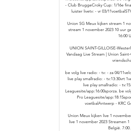
- Club BruggeCroky Cup: 1/16e finale
luister livetv: - vr 03/11voetbal
Union SG Meux kijken stream 1 no
stream 1 november 2023 10 uur 
16:00 
UNION SAINT-GILLOISE-Westerlo O
Vandaag Live Stream | Union Saint-G
vriendscha
be volg live radio: - tv: - za 04/11
live play smallradio: - tv:13:30vrt 
live play smallradio: - tv:
Leaguesite/app:16:00sporza. be volg 
Pro Leaguesite/app:18:15sporza.
voetbalAntwerp - KRC Ge
Union Meux kijken live 1 novembe
live 1 november 2023 Streamen 1
België. 7:00.