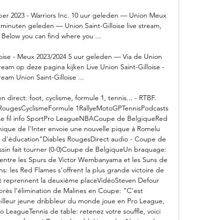
er 2023 - Warriors Inc. 10 uur geleden — Union Meux 
minuten geleden — Union Saint-Gilloise live stream, 
 Below you can find where you ...

oise - Meux 2023/2024 5 uur geleden — Via de Union 
ream op deze pagina kijken Live Union Saint-Gilloise - 
eam Union Saint-Gilloise ...

 direct: foot, cyclisme, formule 1, tennis... - RTBF. 
 RougesCyclismeFormule 1RallyeMotoGPTennisPodcasts 
Le fil info SportPro LeagueNBACoupe de BelgiqueRed 
ique de l'Inter envoie une nouvelle pique à Romelu 
 d'éducation"Diables RougesDirect audio - Coupe de 
ssin fait tourner (0-0)Coupe de BelgiqueUn braquage: 
entre les Spurs de Victor Wembanyama et les Suns de 
: les Red Flames s’offrent la plus grande victoire de 
e et reprennent la deuxième placeVidéoSteven Defour 
rès l’élimination de Malines en Coupe: "C’est 
leur jeune dribbleur du monde joue en Pro League, 
 LeagueTennis de table: retenez votre souffle, voici 