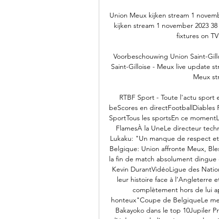
Union Meux kijken stream 1 novemb
kijken stream 1 november 2023 38 
fixtures on TV
Voorbeschouwing Union Saint-Gill
Saint-Gilloise - Meux live update st
Meux str
RTBF Sport - Toute l'actu sport en
beScores en directFootballDiables
SportTous les sportsEn ce moment
FlamesÀ la UneLe directeur techn
Lukaku: "Un manque de respect et
Belgique: Union affronte Meux, Ble
la fin de match absolument dingue 
Kevin DurantVidéoLigue des Nations
leur histoire face à l’Angleterr
complètement hors de lui ap
honteux"Coupe de BelgiqueLe meil
Bakayoko dans le top 10Jupiler Pro