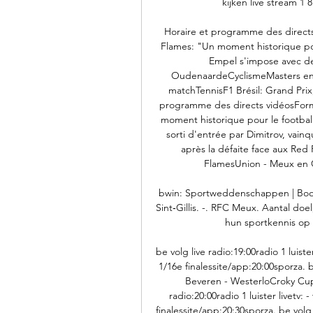
kijken live stream 
Horaire et programme des directs 
Flames: "Un moment historique po
Empel s'impose avec des
OudenaardeCyclismeMasters en 
matchTennisF1 Brésil: Grand Prix, 
programme des directs vidéosFormul
moment historique pour le footba
sorti d'entrée par Dimitrov, vai
après la défaite face aux Re
FlamesUnion - Meux en C
bwin: Sportweddenschappen | Boos
Sint‑Gillis. -. RFC Meux. Aantal doel
hun sportkennis op d
be volg live radio:19:00radio 1 luis
1/16e finalessite/app:20:00sporza. be
Beveren - WesterloCroky Cup: 
radio:20:00radio 1 luister livetv
finalessite/app:20:30sporza. be volg l