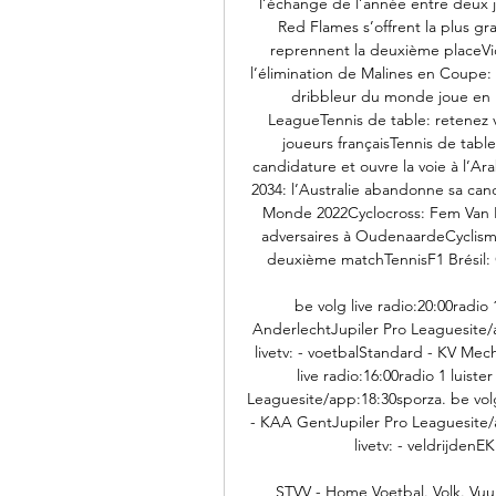
l’échange de l’année entre deux j
Red Flames s’offrent la plus gra
reprennent la deuxième placeVi
l’élimination de Malines en Coupe
dribbleur du monde joue en P
LeagueTennis de table: retenez v
joueurs françaisTennis de tab
candidature et ouvre la voie à l
2034: l’Australie abandonne sa can
Monde 2022Cyclocross: Fem Van E
adversaires à OudenaardeCyclism
deuxième matchTennisF1 Brésil: Gr
be volg live radio:20:00radio 
AnderlechtJupiler Pro Leaguesite/ap
livetv: - voetbalStandard - KV Mec
live radio:16:00radio 1 luiste
Leaguesite/app:18:30sporza. be volg l
- KAA GentJupiler Pro Leaguesite/ap
livetv: - veldrijden
STVV - Home Voetbal. Volk. Vuur