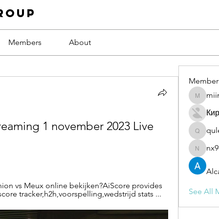
roup
Members
About
Member
mii
miinguy
Ки
reaming 1 november 2023 Live 
qul
qulevas
nx9
nx94low
Alc
ion vs Meux online bekijken?AiScore provides 
See All 
core tracker,h2h,voorspelling,wedstrijd stats ...