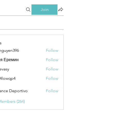
Join
s
nguyen396
Follow
en396
ря Еремин
Follow
evasy
Follow
y
4lowqp4
Follow
qp4
ance Deportivo
Follow
Members (264)