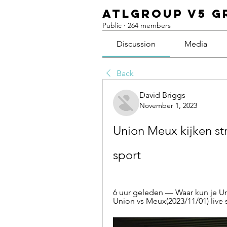
ATLGroup v5 G
Public
·
264 members
Discussion
Media
Back
David Briggs
November 1, 2023
Union Meux kijken st
sport
6 uur geleden — Waar kun je Un
Union vs Meux(2023/11/01) live s