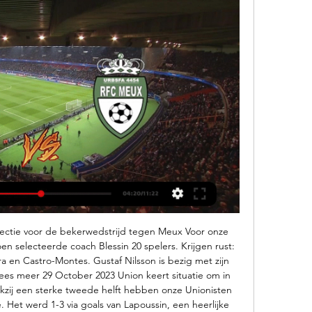
ctie voor de bekerwedstrijd tegen Meux Voor onze 
en selecteerde coach Blessin 20 spelers. Krijgen rust: 
 en Castro-Montes. Gustaf Nilsson is bezig met zijn 
Lees meer 29 October 2023 Union keert situatie om in 
kzij een sterke tweede helft hebben onze Unionisten 
. Het werd 1-3 via goals van Lapoussin, een heerlijke 