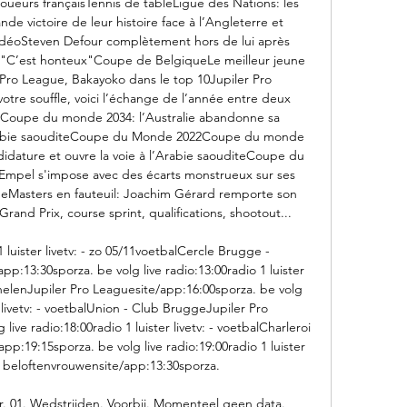
oueurs françaisTennis de tableLigue des Nations: les 
nde victoire de leur histoire face à l’Angleterre et 
déoSteven Defour complètement hors de lui après 
: "C’est honteux"Coupe de BelgiqueLe meilleur jeune 
ro League, Bakayoko dans le top 10Jupiler Pro 
otre souffle, voici l’échange de l’année entre deux 
leCoupe du monde 2034: l’Australie abandonne sa 
’Arabie saouditeCoupe du Monde 2022Coupe du monde 
didature et ouvre la voie à l’Arabie saouditeCoupe du 
mpel s'impose avec des écarts monstrueux sur ses 
eMasters en fauteuil: Joachim Gérard remporte son 
and Prix, course sprint, qualifications, shootout... 

1 luister livetv: - zo 05/11voetbalCercle Brugge - 
p:13:30sporza. be volg live radio:13:00radio 1 luister 
helenJupiler Pro Leaguesite/app:16:00sporza. be volg 
r livetv: - voetbalUnion - Club BruggeJupiler Pro 
ive radio:18:00radio 1 luister livetv: - voetbalCharleroi 
p:19:15sporza. be volg live radio:19:00radio 1 luister 
EK beloftenvrouwensite/app:13:30sporza. 

. 01. Wedstrijden. Voorbij. Momenteel geen data. 