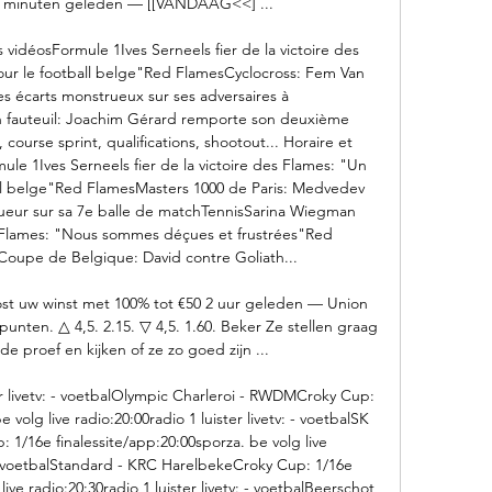
1 8 minuten geleden — [[VANDAAG<<] ...

vidéosFormule 1Ives Serneels fier de la victoire des 
ur le football belge"Red FlamesCyclocross: Fem Van 
 écarts monstrueux sur ses adversaires à 
fauteuil: Joachim Gérard remporte son deuxième 
course sprint, qualifications, shootout... Horaire et 
e 1Ives Serneels fier de la victoire des Flames: "Un 
ll belge"Red FlamesMasters 1000 de Paris: Medvedev 
nqueur sur sa 7e balle de matchTennisSarina Wiegman 
d Flames: "Nous sommes déçues et frustrées"Red 
oupe de Belgique: David contre Goliath... 

t uw winst met 100% tot €50 2 uur geleden — Union 
punten. △ 4,5. 2.15. ▽ 4,5. 1.60. Beker Ze stellen graag 
e proef en kijken of ze zo goed zijn ...

ter livetv: - voetbalOlympic Charleroi - RWDMCroky Cup: 
 volg live radio:20:00radio 1 luister livetv: - voetbalSK 
1/16e finalessite/app:20:00sporza. be volg live 
: - voetbalStandard - KRC HarelbekeCroky Cup: 1/16e 
ive radio:20:30radio 1 luister livetv: - voetbalBeerschot 