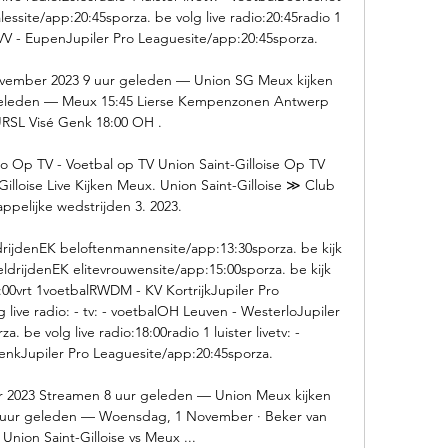
ssite/app:20:45sporza. be volg live radio:20:45radio 1 
STVV - EupenJupiler Pro Leaguesite/app:20:45sporza. 

vember 2023 9 uur geleden — Union SG Meux kijken 
geleden — Meux 15:45 Lierse Kempenzonen Antwerp 
URSL Visé Genk 18:00 OH .

p TV - Voetbal op TV Union Saint-Gilloise Op TV 
illoise Live Kijken Meux. Union Saint-Gilloise ≫ Club 
ppelijke wedstrijden 3. 2023.

veldrijdenEK beloftenmannensite/app:13:30sporza. be kijk 
1veldrijdenEK elitevrouwensite/app:15:00sporza. be kijk 
15:00vrt 1voetbalRWDM - KV KortrijkJupiler Pro 
live radio: - tv: - voetbalOH Leuven - WesterloJupiler 
 be volg live radio:18:00radio 1 luister livetv: - 
nkJupiler Pro Leaguesite/app:20:45sporza. 

r 2023 Streamen 8 uur geleden — Union Meux kijken 
 uur geleden — Woensdag, 1 November · Beker van 
 Union Saint-Gilloise vs Meux ...
