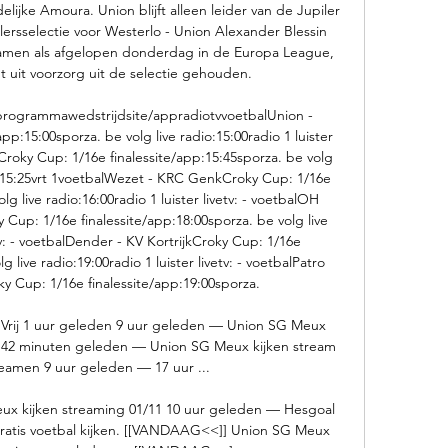
lijke Amoura. Union blijft alleen leider van de Jupiler 
rsselectie voor Westerlo - Union Alexander Blessin 
men als afgelopen donderdag in de Europa League, 
 uit voorzorg uit de selectie gehouden. 

ogrammawedstrijdsite/appradiotvvoetbalUnion - 
p:15:00sporza. be volg live radio:15:00radio 1 luister 
pCroky Cup: 1/16e finalessite/app:15:45sporza. be volg 
etv:15:25vrt 1voetbalWezet - KRC GenkCroky Cup: 1/16e 
lg live radio:16:00radio 1 luister livetv: - voetbalOH 
up: 1/16e finalessite/app:18:00sporza. be volg live 
etv: - voetbalDender - KV KortrijkCroky Cup: 1/16e 
 live radio:19:00radio 1 luister livetv: - voetbalPatro 
 Cup: 1/16e finalessite/app:19:00sporza. 

3 Vrij 1 uur geleden 9 uur geleden — Union SG Meux 
n 42 minuten geleden — Union SG Meux kijken stream 
eamen 9 uur geleden — 17 uur ...

eux kijken streaming 01/11 10 uur geleden — Hesgoal 
gratis voetbal kijken. [[VANDAAG<<]] Union SG Meux 