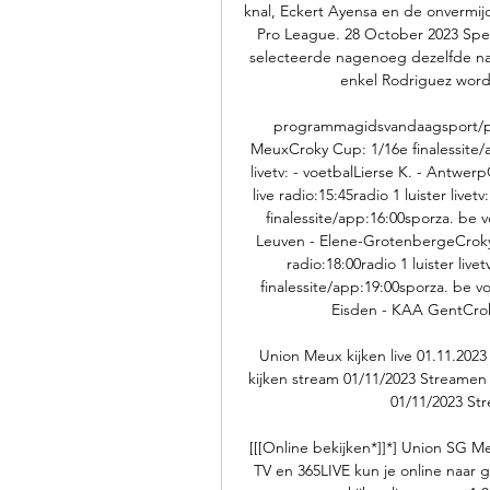
knal, Eckert Ayensa en de onvermijde
Pro League. 28 October 2023 Spele
selecteerde nagenoeg dezelfde na
enkel Rodriguez wordt
programmagidsvandaagsport/pr
MeuxCroky Cup: 1/16e finalessite/ap
livetv: - voetbalLierse K. - Antwer
live radio:15:45radio 1 luister liv
finalessite/app:16:00sporza. be vo
Leuven - Elene-GrotenbergeCroky C
radio:18:00radio 1 luister liv
finalessite/app:19:00sporza. be volg
Eisden - KAA GentCroky
Union Meux kijken live 01.11.202
kijken stream 01/11/2023 Streame
01/11/2023 Str
[[[Online bekijken*]]*] Union SG M
TV en 365LIVE kun je online naar 