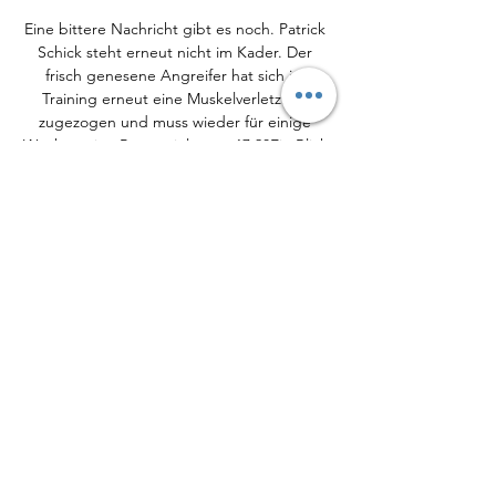
Eine bittere Nachricht gibt es noch. Patrick 
Schick steht erneut nicht im Kader. Der 
frisch genesene Angreifer hat sich im 
Training erneut eine Muskelverletzung 
zugezogen und muss wieder für einige 
Wochen eine Pause einlegen. 17:28Ein Blick 
auf die Startformationen beider 
Mannschaften zeigt einiges an 
Veränderungen. Bei den Gastgebern nimmt 
Jens Keller im Vergleich zum 1:2 
Auswärtserfolg gegen die zweite 
Mannschaft von Dortmund drei 
Veränderungen vor. Die Viererkette und die 
Doppelsechs bleibt unverändert. In der 
Offensive kommen El-Zein, Meier und Evina 
neu für Hennings, Maciejewski und Otto in 
die erste Elf. 17:15Auf der anderen Seite 
kommt demnach eine riesige 
Herausforderung auf den SV Sandhausen 
zu. Der Absteiger aus der vergangenen 
Saison hat sich nach anfänglichen 