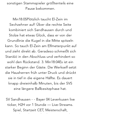
sonstigen Stammspieler größtenteils eine 
Pause bekommen. 

Min18:05Plötzlich taucht El-Zein im 
Sechzehner auf! Über die rechte Seite 
kombiniert sich Sandhausen durch und 
Stolze hat etwas Glück, dass er von der 
Grundlinie die Kugel in die Mitte spitzeln 
kann. So tauch El-Zein am Elfmeterpunkt auf 
und zieht direkt ab. Geradeso schmeißt sich 
Stanišić in den Abschluss und verhindert so 
wohl den Rückstand. 3. Min18:04Es ist ein 
starker Beginn der Gäste. Die Werkself setzt 
die Hausherren früh unter Druck und drückt 
sie in tief in die eigene Hälfte. Es dauert 
knapp dreieinhalb Minuten, bis der SVS 
eine längere Ballbesitzphase hat. 

SV Sandhausen - - Bayer 04 Leverkusen live 
ticker, H2H vor 1 Stunde — Live-Streams. 
Spiel, Startzeit CET, Meisterschaft, 