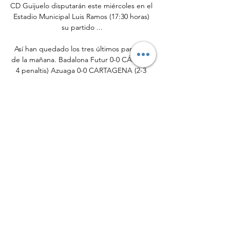
CD Guijuelo disputarán este miércoles en el 
Estadio Municipal Luis Ramos (17:30 horas) 
su partido ...

Así han quedado los tres últimos partidos 
de la mañana. Badalona Futur 0-0 CÁDIZ (2-
4 penaltis) Azuaga 0-0 CARTAGENA (2-3 
penaltis) UCAM Murcia 0-0 LINARES 
DEPORTIVO (6-7 penaltis)Azuaga 0-0 
Cartagena (2-3 penaltis) El Azuaga rozo la 
proeza de convertise en el segundo equipo 
en dar la sorpresa en esta copa del Rey, con 
la salvedad que habría eliminado a un 
equipo de una categoría muy superior. El 
equipo extremeño llegó con ventaja al 
último penalti en una tanda horrible. El 
Azuaga había fallado dos de los cuatro 
penaltis lanzados, pero es que el Cartagena 
había errado tres. 

▶️ Guijuelo vs Sporting Gijon - en vivo ver 