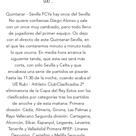
500 ...

Quintanar - Sevilla FCYa hay once del Sevilla. 
No quiere confianzas Diego Alonso y sale 
con un once muy cambiado, pero todo lleno 
de jugadores del primer equipo. Os dejo 
con el directo de este Quintanar-Sevilla, en 
el que les contaremos minuto a minuto todo 
lo que ocurra. En media hora arranca la 
siguiente tanda, que esta vez será más 
corta, con sólo Sevilla y Celta y que 
encabeza una serie de partidos se pisarán 
hasta las 11:30 de la noche, cuando acaba el 
UE Rubí - Athletic ClubClasificados 2ª 
eliminatoria de la Copa del Rey Estos son los 
clasificados por categorías tras los partidos 
de anoche y de esta mañana: Primera 
división: Cádiz, Almería, Girona, Las Palmas y 
Rayo Vallecano Segunda división: Cartagena, 
Alcorcón, Eibar, Espanyol, Leganés, Levante, 
Tenerife y Valladolid Primera RFEF: Linares 
Deportivo, Castellón y Melilla Segunda 