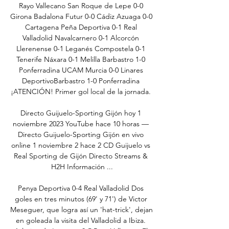
Rayo Vallecano San Roque de Lepe 0-0 
Girona Badalona Futur 0-0 Cádiz Azuaga 0-0 
Cartagena Peña Deportiva 0-1 Real 
Valladolid Navalcarnero 0-1 Alcorcón 
Llerenense 0-1 Leganés Compostela 0-1 
Tenerife Náxara 0-1 Melilla Barbastro 1-0 
Ponferradina UCAM Murcia 0-0 Linares 
DeportivoBarbastro 1-0 Ponferradina 
¡ATENCIÓN! Primer gol local de la jornada. 

Directo Guijuelo-Sporting Gijón hoy 1 
noviembre 2023 YouTube hace 10 horas — 
Directo Guijuelo-Sporting Gijón en vivo 
online 1 noviembre 2 hace 2 CD Guijuelo vs 
Real Sporting de Gijón Directo Streams & 
H2H Información ...

Penya Deportiva 0-4 Real Valladolid Dos 
goles en tres minutos (69' y 71') de Victor 
Meseguer, que logra así un 'hat-trick', dejan 
en goleada la visita del Valladolid a Ibiza. 