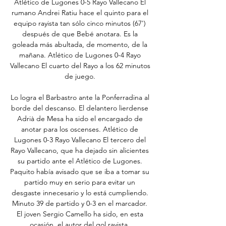
Atlético de Lugones 0-5 Rayo Vallecano El 
rumano Andrei Ratiu hace el quinto para el 
equipo rayista tan sólo cinco minutos (67') 
después de que Bebé anotara. Es la 
goleada más abultada, de momento, de la 
mañana. Atlético de Lugones 0-4 Rayo 
Vallecano El cuarto del Rayo a los 62 minutos 
de juego. 

Lo logra el Barbastro ante la Ponferradina al 
borde del descanso. El delantero lierdense 
Adrià de Mesa ha sido el encargado de 
anotar para los oscenses. Atlético de 
Lugones 0-3 Rayo Vallecano El tercero del 
Rayo Vallecano, que ha dejado sin alicientes 
su partido ante el Atlético de Lugones. 
Paquito había avisado que se iba a tomar su 
partido muy en serio para evitar un 
desgaste innecesario y lo está cumpliendo. 
Minuto 39 de partido y 0-3 en el marcador. 
El joven Sergio Camello ha sido, en esta 
ocasión, el autor del gol rayista. 
