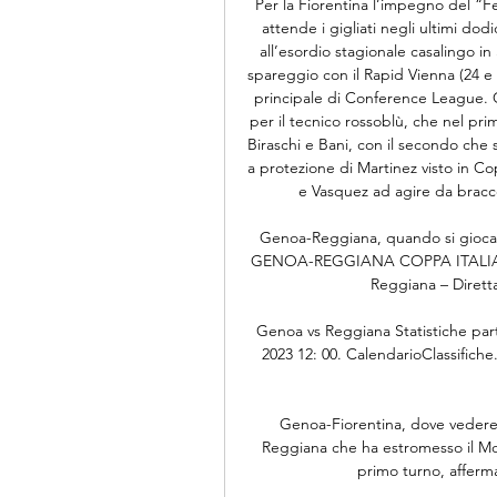
Per la Fiorentina l’impegno del “Fer
attende i gigliati negli ultimi dodi
all’esordio stagionale casalingo in
spareggio con il Rapid Vienna (24 e 
principale di Conference League. G
per il tecnico rossoblù, che nel pr
Biraschi e Bani, con il secondo che s
a protezione di Martinez visto in Co
e Vasquez ad agire da bracce
Genoa-Reggiana, quando si gioca
GENOA-REGGIANA COPPA ITALIA 20
Reggiana – Diretta 
Genoa vs Reggiana Statistiche par
2023 12: 00. CalendarioClassifiche. 
Genoa-Fiorentina, dove vedere l
Reggiana che ha estromesso il Mon
primo turno, afferma