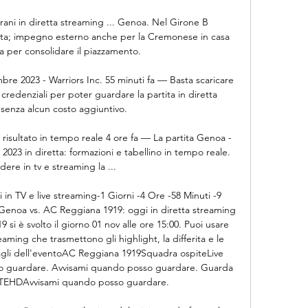
rani in diretta streaming ... Genoa. Nel Girone B 
sferta; impegno esterno anche per la Cremonese in casa 
a per consolidare il piazzamento.

 2023 - Warriors Inc. 55 minuti fa — Basta scaricare 
redenziali per poter guardare la partita in diretta 
senza alcun costo aggiuntivo.

 risultato in tempo reale 4 ore fa — La partita Genoa - 
23 in diretta: formazioni e tabellino in tempo reale. 
ere in tv e streaming la ...

n TV e live streaming-1 Giorni -4 Ore -58 Minuti -9 
Genoa vs. AC Reggiana 1919: oggi in diretta streaming 
i è svolto il giorno 01 nov alle ore 15:00. Puoi usare 
eaming che trasmettono gli highlight, la differita e le 
tagli dell'eventoAC Reggiana 1919Squadra ospiteLive 
so guardare. Avvisami quando posso guardare. Guarda 
ATEHDAvvisami quando posso guardare. 
