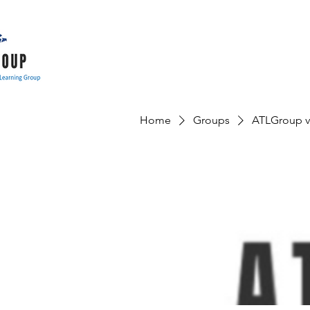
Home
Groups
ATLGroup v