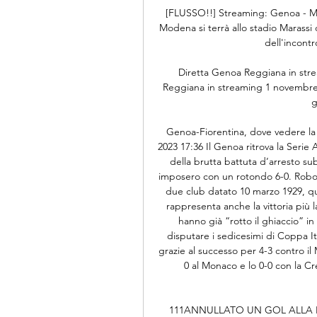
[FLUSSO!!] Streaming: Genoa - Mo
Modena si terrà allo stadio Marassi 
dell'incontro
Diretta Genoa Reggiana in str
Reggiana in streaming 1 novembre
g
Genoa-Fiorentina, dove vedere la 
2023 17:36 Il Genoa ritrova la Serie 
della brutta battuta d’arresto subi
imposero con un rotondo 6-0. Roboan
due club datato 10 marzo 1929, qu
rappresenta anche la vittoria più la
hanno già “rotto il ghiaccio” in
disputare i sedicesimi di Coppa It
grazie al successo per 4-3 contro i
0 al Monaco e lo 0-0 con la C
111ANNULLATO UN GOL ALLA REGGI