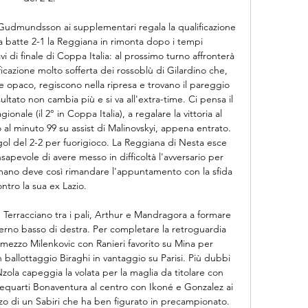
Gudmundsson ai supplementari regala la qualificazione 
oa batte 2-1 la Reggiana in rimonta dopo i tempi 
vi di finale di Coppa Italia: al prossimo turno affronterà 
ficazione molto sofferta dei rossoblù di Gilardino che, 
paco, regiscono nella ripresa e trovano il pareggio 
ultato non cambia più e si va all'extra-time. Ci pensa il 
nale (il 2° in Coppa Italia), a regalare la vittoria al 
 al minuto 99 su assist di Malinovskyi, appena entrato. 
 gol del 2-2 per fuorigioco. La Reggiana di Nesta esce 
nsapevole di avere messo in difficoltà l'avversario per 
romano deve così rimandare l'appuntamento con la sfida 
ntro la sua ex Lazio. 

Terracciano tra i pali, Arthur e Mandragora a formare 
no basso di destra. Per completare la retroguardia 
mezzo Milenkovic con Ranieri favorito su Mina per 
n ballottaggio Biraghi in vantaggio su Parisi. Più dubbi 
Nzola capeggia la volata per la maglia da titolare con 
trequarti Bonaventura al centro con Ikoné e Gonzalez ai 
zzo di un Sabiri che ha ben figurato in precampionato. 
