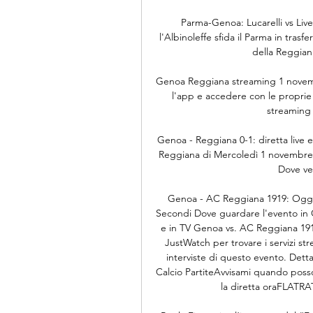
Parma-Genoa: Lucarelli vs Live
l'Albinoleffe sfida il Parma in tra
della Reggian
Genoa Reggiana streaming 1 novembre
l'app e accedere con le proprie c
streaming 
Genoa - Reggiana 0-1: diretta live e
Reggiana di Mercoledì 1 novembre 20
Dove ved
Genoa - AC Reggiana 1919: Oggi i
Secondi Dove guardare l'evento in 
e in TV Genoa vs. AC Reggiana 1919 s
JustWatch per trovare i servizi str
interviste di questo evento. Det
Calcio PartiteAvvisami quando pos
la diretta oraFLATR