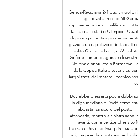
Genoa-Reggiana 2-1 dts: un gol di 
agli ottavi ai rossoblùIl Gen
supplementari e si qualifica agli otta
la Lazio allo stadio Olimpico. Quali
dopo un primo tempo decisamente o
grazie a un capolavoro di Haps. Il ris
solito Gudmundsson, al 6° gol stagio
Grifone con un diagonale di sinistro
Nel finale annullato a Portanova il
dalla Coppa Italia a testa alta, co
larghi tratti del match: il tecnico 
co
Dovrebbero esserci pochi dubbi su 
la diga mediana e Dodô come ester
abbastanza sicuro del posto in 
affiancarlo, mentre a sinistra sono i
in avanti: come vertice offensivo 
Beltran e Jovic ad inseguire, sulla 
lati, ma prende quota anche l’utili