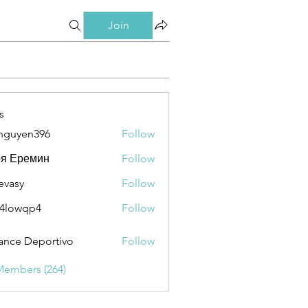
Join
s
nguyen396
Follow
en396
ря Еремин
Follow
evasy
Follow
y
4lowqp4
Follow
qp4
ance Deportivo
Follow
Members (264)