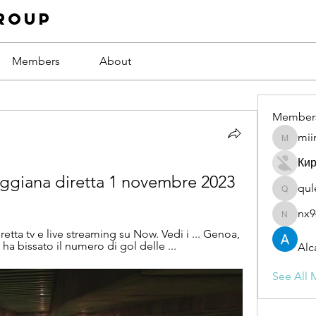
roup
Members
About
Member
mii
miinguy
Ки
ggiana diretta 1 novembre 2023
qul
qulevas
nx9
nx94low
retta tv e live streaming su Now. Vedi i ... Genoa, 
a bissato il numero di gol delle ...
Alc
See All 