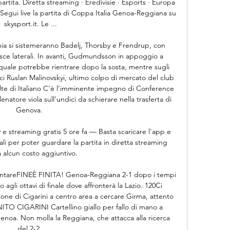
ita. Diretta streaming · Eredivisie · Esports · Europa 
egui live la partita di Coppa Italia Genoa-Reggiana su 
skysport.it. Le ...

ia si sistemeranno Badelj, Thorsby e Frendrup, con 
asce laterali. In avanti, Gudmundsson in appoggio a 
 quale potrebbe rientrare dopo la sosta, mentre sugli 
ci Ruslan Malinovskyi, ultimo colpo di mercato del club 
te di Italiano C’è l’imminente impegno di Conference 
lenatore viola sull’undici da schierare nella trasferta di 
Genova. 

 streaming gratis 5 ore fa — Basta scaricare l'app e 
i per poter guardare la partita in diretta streaming 
 alcun costo aggiuntivo.

tareFINEÈ FINITA! Genoa-Reggiana 2-1 dopo i tempi 
agli ottavi di finale dove affronterà la Lazio. 120Ci 
one di Cigarini a centro area a cercare Girma, attento 
O CIGARINI Cartellino giallo per fallo di mano a 
noa. Non molla la Reggiana, che attacca alla ricerca 
del 2-2. 
