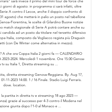
raris” sarà invece il primo del mini tour de force che 
ci giorni di agosto: in programma ci sarà infatti, oltre 
 Serie A contro il Lecce, anche il doppio confronto di 
31 agosto) che metterà in palio un posto nel tabellone 
enoa-Fiorentina, le scelte di Gilardino Buone notizie 
imo match stagionale di Serie A potrà contare anche su 
i candida ad un posto da titolare nel terzetto difensivo 
ppa Italia, composto da Vogliacco regista più Dragusin 
tti (con De Winter come alternativa in mezzo). 

? A che ora Coppa Italia 2 giorni fa — CALENDARIO 
23-2024. Mercoledì 1 novembre. Ore 15.00 Genoa-
tv su Italia 1, Diretta streaming su ...

tita, diretta streaming Genova-Reggiana. By. Aug 17, 
01-11-2023 14:00. 1 / 16 Finale. Stadio Luigi Ferraris. 
dove. location.

a partita in diretta tv e streaming 18 ago 2023 — 
za) grazie al successo per 4-3 contro il Modena nel 
zione giunta dopo l'1-0 al Monaco e ...
