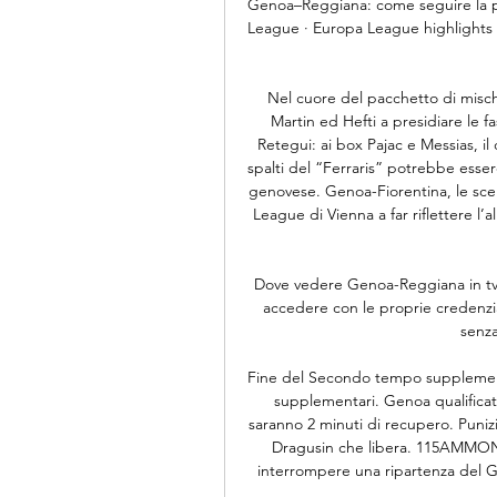
Genoa–Reggiana: come seguire la part
League · Europa League highlights S
Nel cuore del pacchetto di misch
Martin ed Hefti a presidiare le f
Retegui: ai box Pajac e Messias, il
spalti del “Ferraris” potrebbe esser
genovese. Genoa-Fiorentina, le scel
League di Vienna a far riflettere l’al
Dove vedere Genoa-Reggiana in tv e
accedere con le proprie credenzial
senza
Fine del Secondo tempo supplemen
supplementari. Genoa qualificato 
saranno 2 minuti di recupero. Punizi
Dragusin che libera. 115AMMONIT
interrompere una ripartenza del Ge