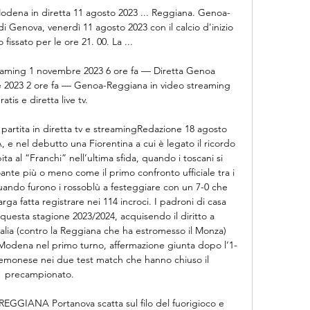
dena in diretta 11 agosto 2023 ... Reggiana. Genoa-
di Genova, venerdì 11 agosto 2023 con il calcio d'inizio 
 fissato per le ore 21. 00. La ...

eaming 1 novembre 2023 6 ore fa — Diretta Genoa 
 2023 2 ore fa — Genoa-Reggiana in video streaming 
ratis e diretta live tv.

partita in diretta tv e streamingRedazione 18 agosto 
A, e nel debutto una Fiorentina a cui è legato il ricordo 
ta al “Franchi” nell’ultima sfida, quando i toscani si 
te più o meno come il primo confronto ufficiale tra i 
ando furono i rossoblù a festeggiare con un 7-0 che 
rga fatta registrare nei 114 incroci. I padroni di casa 
 questa stagione 2023/2024, acquisendo il diritto a 
alia (contro la Reggiana che ha estromesso il Monza) 
l Modena nel primo turno, affermazione giunta dopo l’1-
remonese nei due test match che hanno chiuso il 
precampionato. 

ANA Portanova scatta sul filo del fuorigioco e 