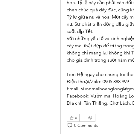
hoa. Tỷ lệ này cần phải cân đố
chen chúc quá dày đặc, cũng k
Tỷ lệ giữa nụ và hoa: Một cây m
nụ. Sự phát triển đồng đều giữa
suốt dịp Tết.
Với những yếu tố và kinh nghiệm
cây mai thật đẹp để trưng trong
không chỉ mang lại không khí T
cho gia đình trong suốt năm mớ
Liên Hệ ngay cho chúng tôi the
Điện thoại/Zalo: 0905 888 999 –
Email: 
Vuonmaihoanglong@gma
Facebook: Vườn mai Hoàng L
Địa chỉ: Tân Thiềng, Chợ Lách, 
0
0 Comments