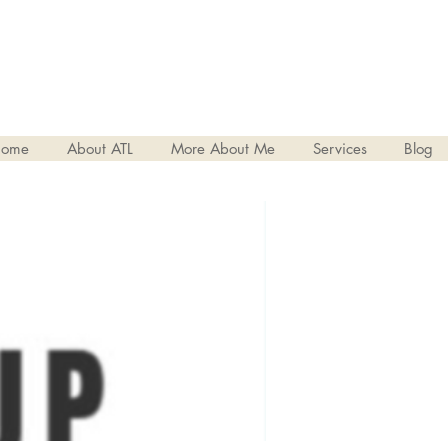
ome
About ATL
More About Me
Services
Blog