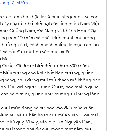
vàng tại vườn
, có tên khoa học là Ochna integerima, và còn 
 cây này rất phổ biến tại các tỉnh miền Nam Việt 
c như Quảng Nam, Đà Nẵng và Khánh Hòa. Cây 
sống trên 100 năm và phát triển mạnh mẽ trong 
thường xù xì, cành nhánh nhiều, lá mọc xen lẫn 
á và bắt đầu nở hoa vào mùa xuân.
a Mai
 Quốc, đã được biết đến từ hơn 3000 năm 
 biểu tượng cho khí chất kiên cường, giống 
g vàng, chịu đựng mọi thử thách mà không bao 
nh. Đối với người Trung Quốc, hoa mai là quốc 
 cao và bền bỉ, giống như một người vững lòng 
o cuối mùa đông và nở hoa vào đầu mùa xuân, 
iềm vui và sự hân hoan của mùa xuân. Hoa mai 
ó, phú quý. Vì vậy, vào dịp Tết Nguyên Đán, 
oa mai trong nhà để cầu mong một năm mới 