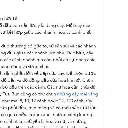
 chơi Tết
 đầu tiên cần lưu ý là dáng cây. Một cây mai 
 sự kết hợp giữa các nhánh, hoa và cành phải 
đẹp thường có gốc to, vỏ sần sùi và các nhánh 
ng đều giữa các nhánh lớn nhỏ. Đặc biệt, cây 
o các cành nhánh mà còn phải có sự phân chia 
hoáng đãng và vững chãi.
ết định phần lớn vẻ đẹp của cây. Để chọn được 
 độ bền và độ đồng đều của hoa khi nở. Chọn 
 bố đều trên các cành. Các nụ hoa cần phải đủ 
 Tết. Bạn cũng có thể chọn 
những cây mai vàng 
 như mai 8, 10, 12 cánh hoặc 24, 120 cánh, tùy 
cần phải đều, mịn màng và có màu sắc tươi tắn.
 có quá nhiều lá xum xuê, nhưng cũng không 
ó cành ít lá, chủ yếu là hoa và nụ, và những 