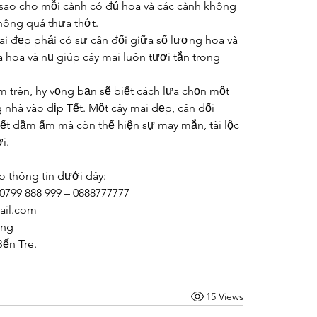
i sao cho mỗi cành có đủ hoa và các cành không 
hông quá thưa thớt.
ai đẹp phải có sự cân đối giữa số lượng hoa và 
 hoa và nụ giúp cây mai luôn tươi tắn trong 
 trên, hy vọng bạn sẽ biết cách lựa chọn một 
 nhà vào dịp Tết. Một cây mai đẹp, cân đối 
ết đầm ấm mà còn thể hiện sự may mắn, tài lộc 
i.
o thông tin dưới đây:
 0799 888 999 – 0888777777
il.com
ong
Bến Tre.
15 Views