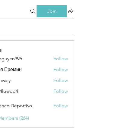
Join
s
nguyen396
Follow
en396
ря Еремин
Follow
evasy
Follow
y
4lowqp4
Follow
qp4
ance Deportivo
Follow
Members (264)