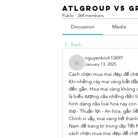
ATLGroup v5 G
Public
·
264 members
Discussion
Media
Back
nguyenbich13697
January 13, 2025
nguyenbich13697
Cách chọn mua mai đẹp để chơi
Khi những cây mai vàng bắt đầu
đến gần. Hoa mai vàng không c
là biểu tượng của những đức tín
hình dáng của loài hoa này còn 
thọ - Thuận lợi - An hòa, gắn li
Chính vì vậy, mai vàng trở thàn
Nam để trang trí trong dịp Tết 
cách chọn mua mai đẹp để chơi 