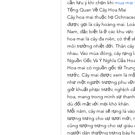
cần lưu ý khi chọn khi 
mua mai 
Tổng Quan Về Cây Hoa Mai
Cây hoa mai thuộc họ Ochnaceae
được gọi là cây hoàng mai. Loài
Nam, đặc biệt là ở các khu vự
hoa mai là cây đa niên, có thể 
môi trường nhiệt đới. Thân cây 
nhau. Vào mùa đông, cây rụng l
Nguồn Gốc Và Ý Nghĩa Của Ho
Hoa mai có nguồn gốc từ Trung
trước. Cây mai được xem là một
như một người trượng phu vữn
giờ khuất phục trước nghịch cả
hoa, mang trong mình sự thanh
dù đối mặt với mọi khó khăn.
Mỗi năm, cây mai sẽ rụng lá và
tượng trưng cho sự tươi mới, n
cũng tượng trưng cho sự giàu c
người dân thường trưng bày h