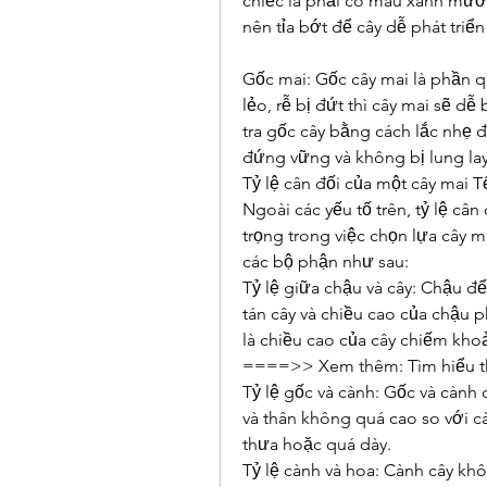
chiếc lá phải có màu xanh mướt 
nên tỉa bớt để cây dễ phát triể
Gốc mai: Gốc cây mai là phần q
lẻo, rễ bị đứt thì cây mai sẽ dễ
tra gốc cây bằng cách lắc nhẹ 
đứng vững và không bị lung lay,
Tỷ lệ cân đối của một cây mai T
Ngoài các yếu tố trên, tỷ lệ câ
trọng trong việc chọn lựa cây m
các bộ phận như sau:
Tỷ lệ giữa chậu và cây: Chậu để
tán cây và chiều cao của chậu p
là chiều cao của cây chiếm kho
====>> Xem thêm: Tìm hiểu t
Tỷ lệ gốc và cành: Gốc và cành 
và thân không quá cao so với c
thưa hoặc quá dày.
Tỷ lệ cành và hoa: Cành cây khô