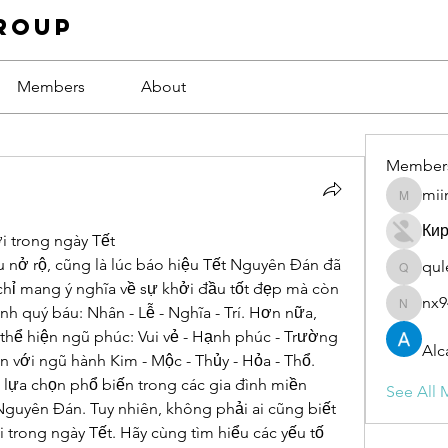
roup
Members
About
Member
mii
miinguy
Ки
 trong ngày Tết
 nở rộ, cũng là lúc báo hiệu Tết Nguyên Đán đã 
qul
qulevas
hỉ mang ý nghĩa về sự khởi đầu tốt đẹp mà còn 
nx9
h quý báu: Nhân - Lễ - Nghĩa - Trí. Hơn nữa, 
nx94low
thể hiện ngũ phúc: Vui vẻ - Hạnh phúc - Trường 
Alc
ền với ngũ hành Kim - Mộc - Thủy - Hỏa - Thổ. 
h lựa chọn phổ biến trong các gia đình miền 
See All 
Nguyên Đán. Tuy nhiên, không phải ai cũng biết 
trong ngày Tết. Hãy cùng tìm hiểu các yếu tố 