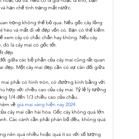
hoặc đỏ tía. Nếu có lá già hoặc lá khô, bạn 
n và hạn chế tình trạng mất nước.
uan trọng không thể bỏ qua. Nếu gốc cây lỏng 
 bị héo và mất đi vẻ đẹp vốn có. Bạn có thể kiểm 
để xem cây có chắc chắn hay không. Nếu cây 
 đó là cây mai có gốc tốt.
ết đẹp
n đối giữa các bộ phận của cây mai cũng rất quan 
ai đẹp. Một cây mai đẹp cần có sự cân đối giữa 
 mai phải có hình tròn, có đường kính bằng với 
hù hợp với chiều cao của cây mai. Tỷ lệ lý tưởng 
ảng 1/4 đến 1/3 chiều cao của chậu.
hêm về 
giá mai vàng hiện nay 2024
của cây mai cần hài hòa. Gốc cây không quá lớn 
ành. Các cành cần phải phân bố đều, không quá 
ng nên quá nhiều hoặc quá ít so với số lượng 