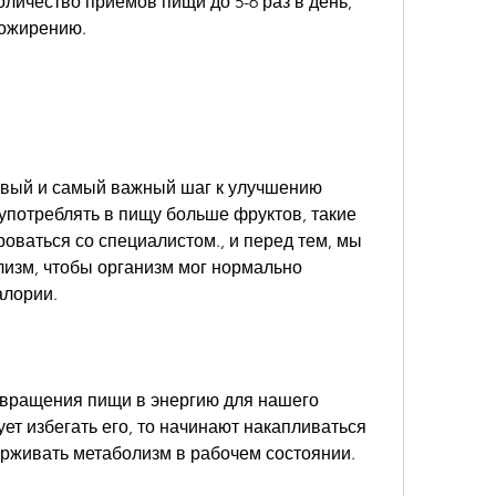
личество приемов пищи до 5-6 раз в день, 
 ожирению.
рвый и самый важный шаг к улучшению 
употреблять в пищу больше фруктов, такие 
роваться со специалистом., и перед тем, мы 
изм, чтобы организм мог нормально 
лории. 
евращения пищи в энергию для нашего 
ет избегать его, то начинают накапливаться 
рживать метаболизм в рабочем состоянии. 