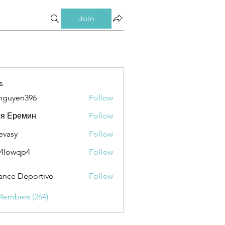
Join
s
nguyen396
Follow
en396
ря Еремин
Follow
evasy
Follow
y
4lowqp4
Follow
qp4
ance Deportivo
Follow
Members (264)