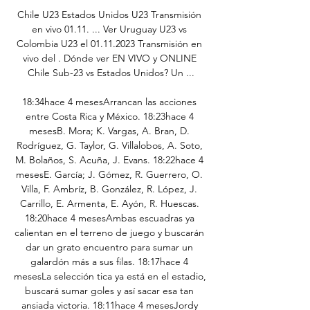
Chile U23 Estados Unidos U23 Transmisión 
en vivo 01.11. ... Ver Uruguay U23 vs 
Colombia U23 el 01.11.2023 Transmisión en 
vivo del . Dónde ver EN VIVO y ONLINE 
Chile Sub-23 vs Estados Unidos? Un ...

18:34hace 4 mesesArrancan las acciones 
entre Costa Rica y México. 18:23hace 4 
mesesB. Mora; K. Vargas, A. Bran, D. 
Rodríguez, G. Taylor, G. Villalobos, A. Soto, 
M. Bolaños, S. Acuña, J. Evans. 18:22hace 4 
mesesE. García; J. Gómez, R. Guerrero, O. 
Villa, F. Ambríz, B. González, R. López, J. 
Carrillo, E. Armenta, E. Ayón, R. Huescas. 
18:20hace 4 mesesAmbas escuadras ya 
calientan en el terreno de juego y buscarán 
dar un grato encuentro para sumar un 
galardón más a sus filas. 18:17hace 4 
mesesLa selección tica ya está en el estadio, 
buscará sumar goles y así sacar esa tan 
ansiada victoria. 18:11hace 4 mesesJordy 