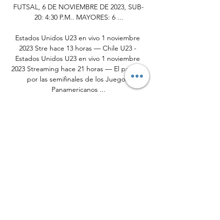
FUTSAL, 6 DE NOVIEMBRE DE 2023, SUB-
20: 4:30 P.M.. MAYORES: 6 ...

Estados Unidos U23 en vivo 1 noviembre 
2023 Stre hace 13 horas — Chile U23 - 
Estados Unidos U23 en vivo 1 noviembre 
2023 Streaming hace 21 horas — El partido 
por las semifinales de los Juegos 
Panamericanos ...

Fútbol Chile U23 vs Estados Unidos U23 
1/11/2023 Cómo ver el partido? La 
transmisión legal del partido en excelente 
calidad pronto estará disponible a través del 
enlace. Solo necesita: 1.

International Basketball Federation (FIBA) - 
FIBA.basketball FIBA World Ranking, 
presentado por Nike. Ver todo. Masculino. 
Puntos. USA Estados Unidos Mexicanos; F; 
Federación de Rusia; Federación de San 