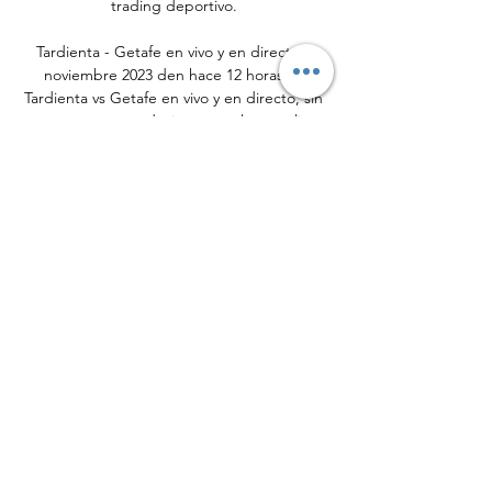
trading deportivo. 

Tardienta - Getafe en vivo y en directo 1 
noviembre 2023 den hace 12 horas — 
Tardienta vs Getafe en vivo y en directo, sin 
retrasos, con estadísticas completas online. 
Dónde ver por TV y horario del Girona - 
Getafe de ...

Tardienta vs Getafe en vivo - Directo hace 44 
minutos — Disfruta del partido de hoy en 
directo entre Tardienta vs Getafe de Copa 
del Rey.

Fútbol en directo: CF Tardienta - Getafe 
hace 11 horas — Escuchar la narración de lo 
partido CF Tardienta - Getafe en directo - 
miércoles, 01 noviembre 2023.

Copa del Rey: Tardienta - Getafe: horario, 
canal y dónde hace 12 horas — directo a 
través de Movistar Liga de Campeones 3. 