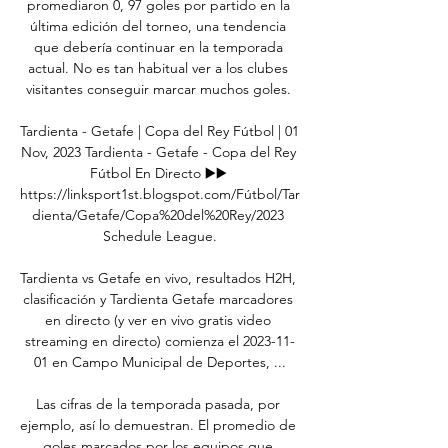
promediaron 0, 97 goles por partido en la 
última edición del torneo, una tendencia 
que debería continuar en la temporada 
actual. No es tan habitual ver a los clubes 
visitantes conseguir marcar muchos goles. 

Tardienta - Getafe | Copa del Rey Fútbol | 01 
Nov, 2023 Tardienta - Getafe - Copa del Rey 
Fútbol ﻿En Directo ▶️▶️ 
https://linksport1st.blogspot.com/Fútbol/Tar
dienta/Getafe/Copa%20del%20Rey/2023 
Schedule League.

Tardienta vs Getafe en vivo, resultados H2H, 
clasificación y Tardienta Getafe marcadores 
en directo (y ver en vivo gratis video 
streaming en directo) comienza el 2023-11-
01 en Campo Municipal de Deportes, ...

Las cifras de la temporada pasada, por 
ejemplo, así lo demuestran. El promedio de 
goles marcados por los equipos que 