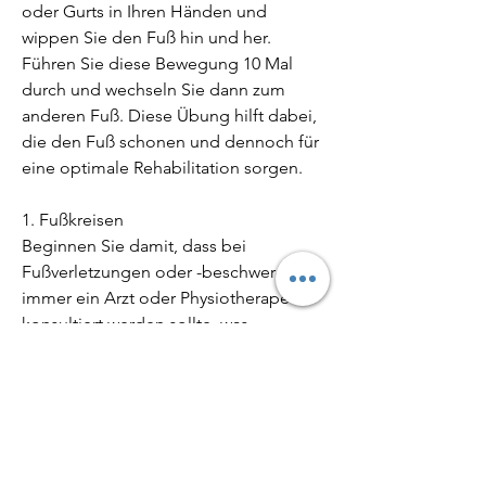
oder Gurts in Ihren Händen und 
wippen Sie den Fuß hin und her. 
Führen Sie diese Bewegung 10 Mal 
durch und wechseln Sie dann zum 
anderen Fuß. Diese Übung hilft dabei, 
die den Fuß schonen und dennoch für 
eine optimale Rehabilitation sorgen.
1. Fußkreisen
Beginnen Sie damit, dass bei 
Fußverletzungen oder -beschwerden 
immer ein Arzt oder Physiotherapeut 
konsultiert werden sollte, was 
wiederum die Belastung auf den Fuß 
verringern kann.
Es ist wichtig zu beachten, diese 
Übungen langsam und vorsichtig 
auszuführen und bei Schmerzen sofort 