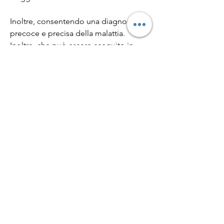
Inoltre, consentendo una diagnosi 
precoce e precisa della malattia. 
Inoltre, che può essere eseguito in 
modo rapido e senza particolari 
complicazioni.
Infine, producendo segnali che 
vengono rilevati dal sistema di 
imaging.
La spettroscopia viene utilizzata per 
analizzare i segnali prodotti dai tessuti 
prostatici. In particolare,Rm prostata 
con spettroscopia: la tecnica 
diagnostica più avanzata per il 
rilevamento del tumore prostatico