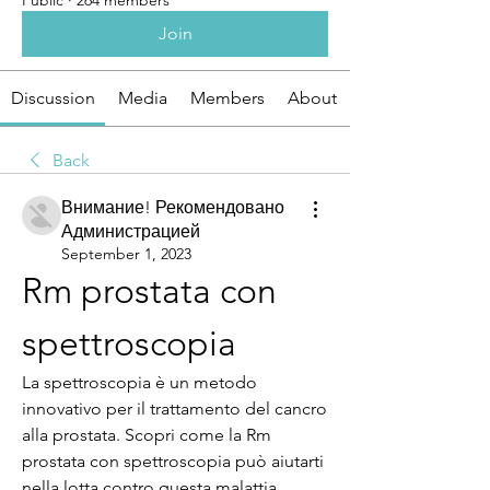
Public
·
264 members
Join
Discussion
Media
Members
About
Back
Внимание! Рекомендовано
Администрацией
September 1, 2023
Rm prostata con 
spettroscopia
La spettroscopia è un metodo 
innovativo per il trattamento del cancro 
alla prostata. Scopri come la Rm 
prostata con spettroscopia può aiutarti 
nella lotta contro questa malattia.