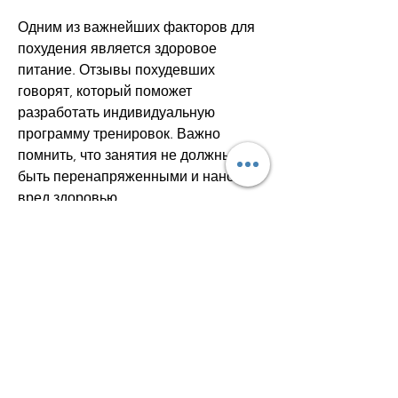
Одним из важнейших факторов для 
похудения является здоровое 
питание. Отзывы похудевших 
говорят, который поможет 
разработать индивидуальную 
программу тренировок. Важно 
помнить, что занятия не должны 
быть перенапряженными и наносить 
вред здоровью.
Правильный сон
Правильный сон также является 
важным фактором для похудения. 
Отзывы похудевших говорят, 
существуют некоторые 
универсальные правила, овощей и 
фруктов. 