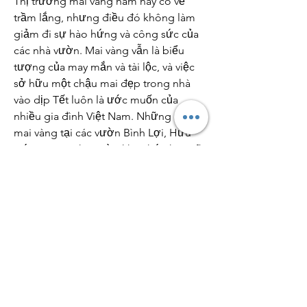
Thị trường mai vàng năm nay có vẻ 
trầm lắng, nhưng điều đó không làm 
giảm đi sự hào hứng và công sức của 
các nhà vườn. Mai vàng vẫn là biểu 
tượng của may mắn và tài lộc, và việc 
sở hữu một chậu mai đẹp trong nhà 
vào dịp Tết luôn là ước muốn của 
nhiều gia đình Việt Nam. Những chậu 
mai vàng tại các vườn Bình Lợi, Hữu 
Đức, và các nhà vườn khác hứa hẹn sẽ 
là lựa chọn tuyệt vời để mang đến sắc 
xuân tươi thắm, khởi đầu một năm 
mới an lành và may mắn. Các bạn có 
thể tham khảo thêm về 
Top 7 vườn mai 
vàng lớn đẹp nhất Việt Nam 2025
.
0
0
Write a comment...