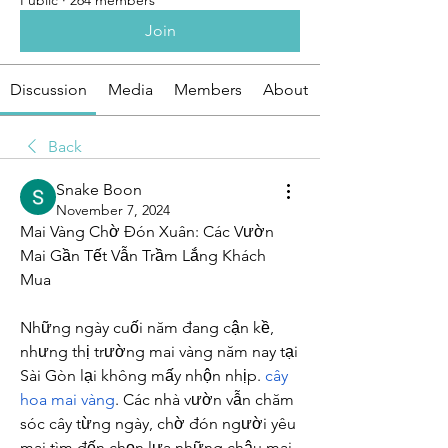
Public
·
264 members
Join
Discussion
Media
Members
About
Back
Snake Boon
November 7, 2024
Mai Vàng Chờ Đón Xuân: Các Vườn 
Mai Gần Tết Vẫn Trầm Lắng Khách 
Mua
Những ngày cuối năm đang cận kề, 
nhưng thị trường mai vàng năm nay tại 
Sài Gòn lại không mấy nhộn nhịp. 
cây 
hoa mai vàng
. Các nhà vườn vẫn chăm 
sóc cây từng ngày, chờ đón người yêu 
mai tìm đến chọn lựa những chậu mai 