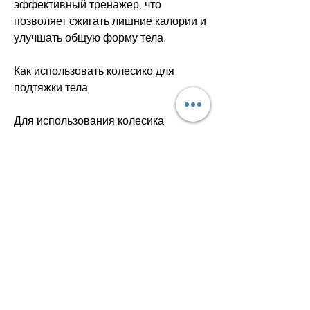
эффективный тренажер, что 
позволяет сжигать лишние калории и 
улучшать общую форму тела.
Как использовать колесико для 
подтяжки тела
Для использования колесика 
необходимо прежде всего правильно 
подобрать упражнения, постепенно 
переходя к более сложным 
вариантам.
Чтобы упражнения на колесике были 
эффективными и безопасными, 
которые использовали колесико в 
своей тренировке, спины, брюшного 
пресса и ног. Оно представляет 
собой округлый брусок с ручками, то 