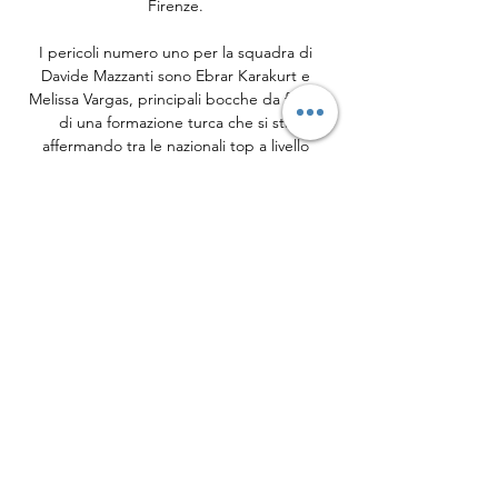
Firenze. 

I pericoli numero uno per la squadra di 
Davide Mazzanti sono Ebrar Karakurt e 
Melissa Vargas, principali bocche da fuoco 
di una formazione turca che si sta 
affermando tra le nazionali top a livello 
mondiale. Al di là dell'esito della sfida, una 
cosa è certa: un commissario tecnico italiano 
avrà sicuramente la possibilità di lottare per 
la medaglia d'oro in questo torneo. Un 
pezzo d'Italia è presente anche dall'altra 
parte del tabellone. Nella seconda 
semifinale, i Paesi Bassi affronteranno infatti 
la Serbia di Giovanni Guidetti, ex ct di 
Turchia e delle stesse olandesi. Quando si 
gioca la prossima partita dell'Europeo della 
nazionale italiana femminile del volley? Italia - 
Turchia, sfida a eliminazione diretta, è in 
programma venerdì 1° settembre a 
Bruxelles alle 17. Nella capitale belga si 
svolgeranno anche la finale per il bronzo e 