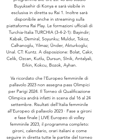
Buyuksehir di Konya e sarà visibile in 
esclusiva in diretta su Rai 1. Inoltre sarà 
disponibile anche in streaming sulla 
piattaforma Rai Play. Le formazioni ufficiali di 
Turchia-Italia TURCHIA (3-4-2-1): Bayindir; 
Kabak, Demiral, Soyunku; Muldur, Tokoz, 
Calhanoglu, Yilmaz; Ünder, Akturkoglu; 
Unal. CT: Kuntz. A disposizione: Bolat, Cakir, 
Celik, Ozcan, Kutlu, Dursun, SInik, Antalyali, 
Erkin, Kokcu, Bozok, Ayhan. 

Va ricordato che l'Europeo femminile di 
pallavolo 2023 non assegna pass Olimpici 
per Parigi 2024. Il Torneo di Qualificazione 
Olimpica andrà infatti in scena dal 16 al 24 
settembre. Risultati dell'Italia femminile 
all'Europeo di pallavolo 2023 · Fase a gironi 
e fase finale | LIVE Europeo di volley 
femminile 2023, il programma completo: 
gironi, calendario, orari italiani e come 
seguire in diretta tutte le partite del torneo 