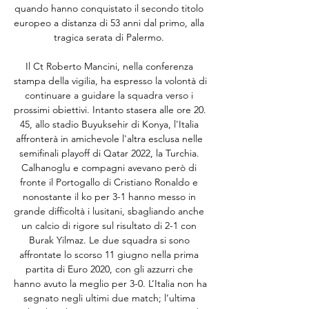
quando hanno conquistato il secondo titolo 
europeo a distanza di 53 anni dal primo, alla 
tragica serata di Palermo. 

Il Ct Roberto Mancini, nella conferenza 
stampa della vigilia, ha espresso la volontà di 
continuare a guidare la squadra verso i 
prossimi obiettivi. Intanto stasera alle ore 20. 
45, allo stadio Buyuksehir di Konya, l'Italia 
affronterà in amichevole l'altra esclusa nelle 
semifinali playoff di Qatar 2022, la Turchia. 
Calhanoglu e compagni avevano però di 
fronte il Portogallo di Cristiano Ronaldo e 
nonostante il ko per 3-1 hanno messo in 
grande difficoltà i lusitani, sbagliando anche 
un calcio di rigore sul risultato di 2-1 con 
Burak Yilmaz. Le due squadra si sono 
affrontate lo scorso 11 giugno nella prima 
partita di Euro 2020, con gli azzurri che 
hanno avuto la meglio per 3-0. L’Italia non ha 
segnato negli ultimi due match; l’ultima 