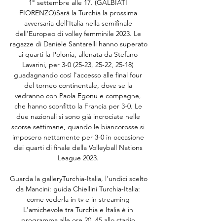
1° settembre alle 17. (GALBIATI 
FIORENZO)Sarà la Turchia la prossima 
avversaria dell'Italia nella semifinale 
dell'Europeo di volley femminile 2023. Le 
ragazze di Daniele Santarelli hanno superato 
ai quarti la Polonia, allenata da Stefano 
Lavarini, per 3-0 (25-23, 25-22, 25-18) 
guadagnando così l'accesso alle final four 
del torneo continentale, dove se la 
vedranno con Paola Egonu e compagne, 
che hanno sconfitto la Francia per 3-0. Le 
due nazionali si sono già incrociate nelle 
scorse settimane, quando le biancorosse si 
imposero nettamente per 3-0 in occasione 
dei quarti di finale della Volleyball Nations 
League 2023. 

Guarda la galleryTurchia-Italia, l'undici scelto 
da Mancini: guida Chiellini Turchia-Italia: 
come vederla in tv e in streaming 
L'amichevole tra Turchia e Italia è in 
programma alle ore 20. 45 allo stadio 