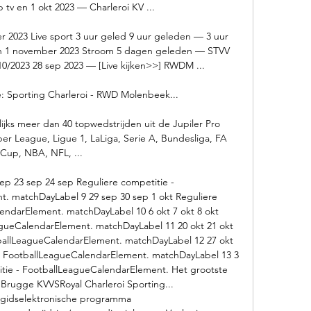
 tv en 1 okt 2023 — Charleroi KV ...

 2023 Live sport 3 uur geled 9 uur geleden — 3 uur 
n 1 november 2023 Stroom 5 dagen geleden — STVV 
0/2023 28 sep 2023 — [Live kijken>>] RWDM ...

: Sporting Charleroi - RWD Molenbeek...

s meer dan 40 topwedstrijden uit de Jupiler Pro 
r League, Ligue 1, LaLiga, Serie A, Bundesliga, FA 
Cup, NBA, NFL, ...

p 23 sep 24 sep Reguliere competitie - 
. matchDayLabel 9 29 sep 30 sep 1 okt Reguliere 
endarElement. matchDayLabel 10 6 okt 7 okt 8 okt 
agueCalendarElement. matchDayLabel 11 20 okt 21 okt 
tballLeagueCalendarElement. matchDayLabel 12 27 okt 
 - FootballLeagueCalendarElement. matchDayLabel 13 3 
itie - FootballLeagueCalendarElement. Het grootste 
rugge KVVSRoyal Charleroi Sporting... 
idselektronische programma 