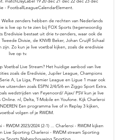
. matchDayLabel 19 20 dec 21 dec 22 dec 23 dec 
ie - FootballLeagueCalendarElement. 

en Welke zenders hebben de rechten van Nederlands 
e is live op tv te zien bij FOX Sports (tegenwoordig 
redivisie bestaat uit drie tv-zenders, waar ook de 
e Tweede Divisie, de KNVB Beker, Johan Cruijff Schaal 
jn. Zo kun je live voetbal kijken, zoals de eredivisie 
live op tv. 

op Voetbal Live Stream? Het huidige aanbod van live 
ies zoals de Eredivisie, Jupiler League, Champions 
Serie A, La Liga, Premier League en Ligue 1 maar ook 
ive uitzenden zoals ESPN 2/4/5/6 en Ziggo Sport Extra. 
oals wedstrijden van Feyenoord/ Ajax/ PSV kun je live 
 Online. nl, Delta, T-Mobile en Youfone. Kijk Charleroi 
ANDEREN Een programma live of in Replay 3 kijken, 
voetbal volgen of je RWDM. 

- RWDM 2023/2024 (2-1) ... Charleroi - RWDM kijken 
n Live Sporting Charleroi - RWDM stream Sporting 
ox Sports Nabeschouwing Sporting ...
