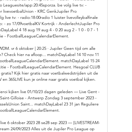
 Leaguesite/app:20:45sporza. be volg live tv: - 
ter livevoetbalUnion - KRC GenkJupiler Pro 
ive tv: - radio:18:00radio 1 luister livevolleybalfinale 
o: - zo 17/09voetbalKV Kortrijk - AnderlechtJupiler Pro 
yLabel 4 18 aug 19 aug 4 - 0 20 aug 2 - 1 0 - 0 7 - 1 
ie - FootballLeagueCalendarElement. 

DM. vr 6 oktober | 20:25 · Jupiler Geen tijd om alle 
en? Check hier na afloop... matchDayLabel 14 10 nov 11 
 FootballLeagueCalendarElement. matchDayLabel 15 24 
titie - FootballLeagueCalendarElement. Hesgoal CLUB 
atis? Kijk hier gratis naar voetbalwedstrijden uit de 
n 365LIVE kun je online naar gratis voetbal kijken. 

leroi kijken live 01/10/23 dagen geleden — Live Gent - 
Saint-Gilloise - Antwerp Zondag 3 september 2023 - 
selsUnion Saint... matchDayLabel 23 31 jan Reguliere 
FootballLeagueCalendarElement. 

n live 6 oktober 2023 28 se28 sep 2023 — [LIVESTREAM-
stream 24/09/2023 Alles uit de Jupiler Pro League op 