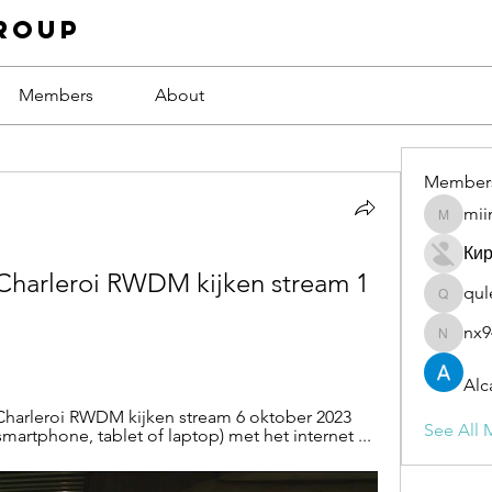
roup
Members
About
Member
mii
miinguy
Ки
arleroi RWDM kijken stream 1 
qul
qulevas
nx9
nx94low
Alc
harleroi RWDM kijken stream 6 oktober 2023 
See All 
smartphone, tablet of laptop) met het internet ...