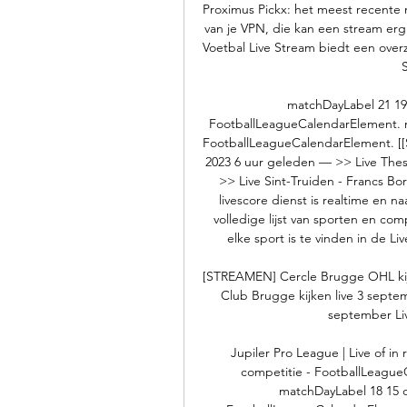
Proximus Pickx: het meest recente ni
van je VPN, die kan een stream erg
Voetbal Live Stream biedt een overz
matchDayLabel 21 19 j
FootballLeagueCalendarElement. ma
FootballLeagueCalendarElement. [[S
2023 6 uur geleden — >> Live Thes 
>> Live Sint-Truiden - Francs Bora
livescore dienst is realtime en n
volledige lijst van sporten en comp
elke sport is te vinden in de Liv
[STREAMEN] Cercle Brugge OHL kijk
Club Brugge kijken live 3 septe
september Live
Jupiler Pro League | Live of in
competitie - FootballLeague
matchDayLabel 18 15 d