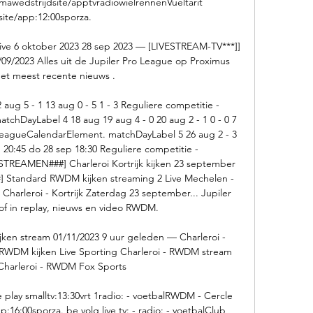
wedstrijdsite/apptvradiowielrennenVueltarit 
site/app:12:00sporza. 

live 6 oktober 2023 28 sep 2023 — [LIVESTREAM-TV***]] 
/09/2023 Alles uit de Jupiler Pro League op Proximus 
het meest recente nieuws .

aug 5 - 1 13 aug 0 - 5 1 - 3 Reguliere competitie - 
hDayLabel 4 18 aug 19 aug 4 - 0 20 aug 2 - 1 0 - 0 7 
lLeagueCalendarElement. matchDayLabel 5 26 aug 2 - 3 
p 20:45 do 28 sep 18:30 Reguliere competitie - 
TREAMEN###] Charleroi Kortrijk kijken 23 september 
Standard RWDM kijken streaming 2 Live Mechelen - 
harleroi - Kortrijk Zaterdag 23 september... Jupiler 
 of in replay, nieuws en video RWDM. 

en stream 01/11/2023 9 uur geleden — Charleroi - 
 RWDM kijken Live Sporting Charleroi - RWDM stream 
Charleroi - RWDM Fox Sports

ve play smalltv:13:30vrt 1radio: - voetbalRWDM - Cercle 
16:00sporza. be volg live tv: - radio: - voetbalClub 