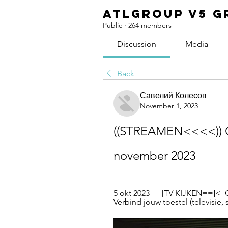
ATLGroup v5 G
Public
·
264 members
Discussion
Media
Back
Савелий Колесов
November 1, 2023
((STREAMEN<<<<)) Ch
november 2023
5 okt 2023 — [TV KIJKEN==]<] C
Verbind jouw toestel (televisie, 