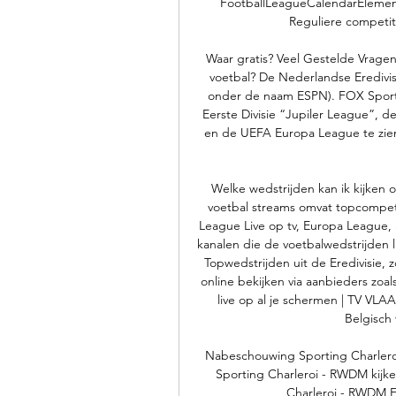
FootballLeagueCalendarElement
Reguliere competit
Waar gratis? Veel Gestelde Vrag
voetbal? De Nederlandse Eredivisi
onder de naam ESPN). FOX Sports E
Eerste Divisie “Jupiler League”, d
en de UEFA Europa League te zien zi
Welke wedstrijden kan ik kijken 
voetbal streams omvat topcompetit
League Live op tv, Europa League, 
kanalen die de voetbalwedstrijden l
Topwedstrijden uit de Eredivisie, z
online bekijken via aanbieders zoals
live op al je schermen | TV VLA
Belgisch 
Nabeschouwing Sporting Charleroi 
Sporting Charleroi - RWDM kijke
Charleroi - RWDM F