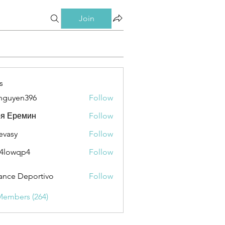
Join
s
nguyen396
Follow
en396
ря Еремин
Follow
evasy
Follow
y
4lowqp4
Follow
qp4
ance Deportivo
Follow
Members (264)