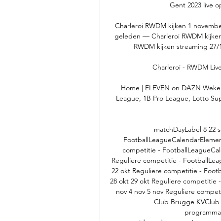
Gent 2023 live op
Charleroi RWDM kijken 1 november
geleden — Charleroi RWDM kijke
RWDM kijken streaming 27/1
Charleroi - RWDM Live
Home | ELEVEN on DAZN Wekelijk
League, 1B Pro League, Lotto Supe
matchDayLabel 8 22 se
FootballLeagueCalendarElement
competitie - FootballLeagueCal
Reguliere competitie - FootballLe
22 okt Reguliere competitie - Foo
28 okt 29 okt Reguliere competitie
nov 4 nov 5 nov Reguliere compet
Club Brugge KVClub B
programmag