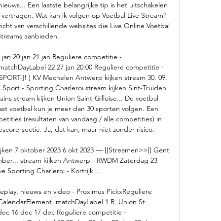
euws... Een laatste belangrijke tip is het uitschakelen 
 vertragen. Wat kan ik volgen op Voetbal Live Stream? 
icht van verschillende websites die Live Online Voetbal 
Streams aanbieden. 

an 20 jan 21 jan Reguliere competitie - 
tchDayLabel 22 27 jan 20:00 Reguliere competitie - 
PORT-]! ] KV Mechelen Antwerp kijken stream 30. 09. 
Sport - Sporting Charleroi stream kijken Sint-Truiden 
ins stream kijken Union Saint-Gilloise... De voetbal 
aast voetbal kun je meer dan 30 sporten volgen. Een 
etities (resultaten van vandaag / alle competities) in 
escore-sectie. Ja, dat kan, maar niet zonder risico. 

en 7 oktober 2023 6 okt 2023 — [[Streamen>>]] Gent 
mber... stream kijken Antwerp - RWDM Zaterdag 23 
 Sporting Charleroi - Kortrijk ...

 replay, nieuws en video - Proximus PickxReguliere 
CalendarElement. matchDayLabel 1 R. Union St. 
ec 16 dec 17 dec Reguliere competitie - 