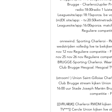
Brugge - CharleroiJupiler Pro
radio:18:00radio 1 luis
Leaguesite/app:18:15sporza. be volg l
(m)EK site/app: - tv:20:50ketnetradi
Leaguesite/app:16:00sporza. matchDa
Reguliere competit
onrewind. Sporting Charleroi - RW
wedstrijden volledig live te bekijk
nov 12 nov Reguliere competitie -
nov 25 nov 26 nov Reguliere compe
BRUGGE-Sporting Charleroi. Waar gr
Club Brugge Hesgoal. Hesgoal TV e
(stroom! ) Union Saint-Gilloise Char
Club Brugge stream kijken Union 
16:00 uur Stade Joseph Mariën Brus
competitie - 
[[[VRIJ@]#]] Charleroi RWDM kijke
TV***]] Cercle Union kijken live 