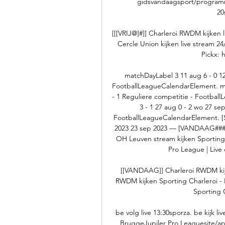
gidsvandaagsport/programma
20
[[[VRIJ@]#]] Charleroi RWDM kijken 
Cercle Union kijken live stream 24
Pickx: 
matchDayLabel 3 11 aug 6 - 0 12 
FootballLeagueCalendarElement. matc
- 1 Reguliere competitie - Footbal
3 - 1 27 aug 0 - 2 wo 27 se
FootballLeagueCalendarElement. [S
2023 23 sep 2023 — [VANDAAG###] 
OH Leuven stream kijken Sporting C
Pro League | Live
[[VANDAAG]] Charleroi RWDM kijk
RWDM kijken Sporting Charleroi -
Sporting 
be volg live 13:30sporza. be kijk li
BruggeJupiler Pro Leaguesite/app: