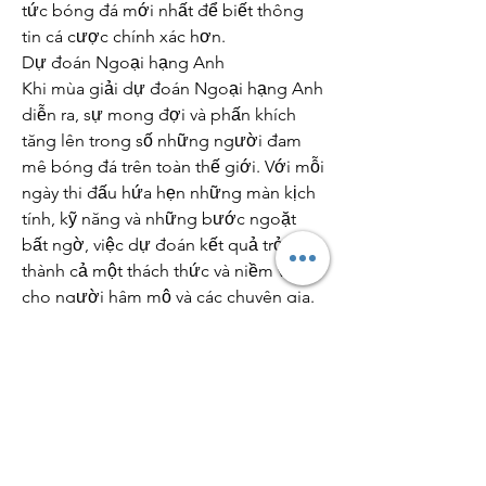
tức bóng đá mới nhất để biết thông 
tin cá cược chính xác hơn.
Dự đoán Ngoại hạng Anh
Khi mùa giải dự đoán Ngoại hạng Anh 
diễn ra, sự mong đợi và phấn khích 
tăng lên trong số những người đam 
mê bóng đá trên toàn thế giới. Với mỗi 
ngày thi đấu hứa hẹn những màn kịch 
tính, kỹ năng và những bước ngoặt 
bất ngờ, việc dự đoán kết quả trở 
thành cả một thách thức và niềm vui 
cho người hâm mộ và các chuyên gia.
==> xem thêm Giới thiệu về 
tip bóng 
đá 1x2
 tại đây. Tip bóng đá 1x2 là gì?
Trận chiến giữa bảng xếp hạng tại 
Premier League cũng hấp dẫn không 
kém. Các đội như Arsenal, Manchester 
United và Everton tranh giành các suất 
tham dự cúp châu Âu, với mục tiêu lọt 