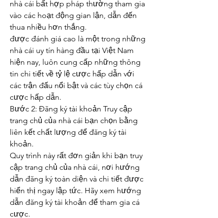
nhà cái bất hợp pháp thường tham gia 
vào các hoạt động gian lận, dẫn đến 
thua nhiều hơn thắng.
được đánh giá cao là một trong những 
nhà cái uy tín hàng đầu tại Việt Nam 
hiện nay, luôn cung cấp những thông 
tin chi tiết về tỷ lệ cược hấp dẫn với 
các trận đấu nổi bật và các tùy chọn cá 
cược hấp dẫn.
Bước 2: Đăng ký tài khoản Truy cập 
trang chủ của nhà cái bạn chọn bằng 
liên kết chất lượng để đăng ký tài 
khoản.
Quy trình này rất đơn giản khi bạn truy 
cập trang chủ của nhà cái, nơi hướng 
dẫn đăng ký toàn diện và chi tiết được 
hiển thị ngay lập tức. Hãy xem hướng 
dẫn đăng ký tài khoản để tham gia cá 
cược.