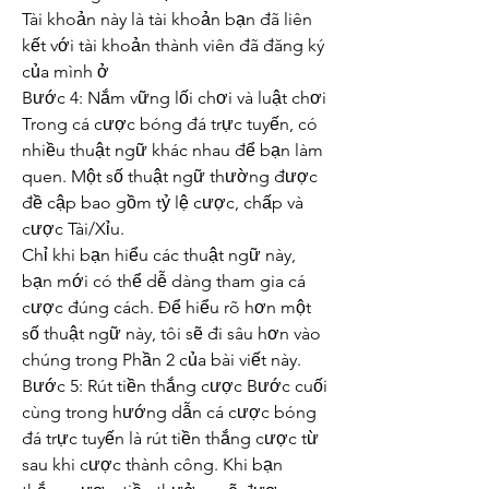
Tài khoản này là tài khoản bạn đã liên 
kết với tài khoản thành viên đã đăng ký 
của mình ở
Bước 4: Nắm vững lối chơi và luật chơi 
Trong cá cược bóng đá trực tuyến, có 
nhiều thuật ngữ khác nhau để bạn làm 
quen. Một số thuật ngữ thường được 
đề cập bao gồm tỷ lệ cược, chấp và 
cược Tài/Xỉu.
Chỉ khi bạn hiểu các thuật ngữ này, 
bạn mới có thể dễ dàng tham gia cá 
cược đúng cách. Để hiểu rõ hơn một 
số thuật ngữ này, tôi sẽ đi sâu hơn vào 
chúng trong Phần 2 của bài viết này.
Bước 5: Rút tiền thắng cược Bước cuối 
cùng trong hướng dẫn cá cược bóng 
đá trực tuyến là rút tiền thắng cược từ 
sau khi cược thành công. Khi bạn 