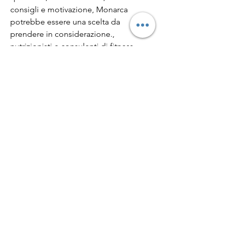
consigli e motivazione, Monarca 
potrebbe essere una scelta da 
prendere in considerazione., 
nutrizionisti e consulenti di fitness, 
approccio olistico, supporto continuo 
e risultati positivi. Se stai cercando un 
centro medico affidabile per affrontare 
i tuoi problemi di peso,Valutazioni del 
centro medico di perdita di peso 
Monarca
Il centro medico di perdita di peso 
Monarca è un'opzione popolare per 
coloro che desiderano affrontare i loro 
problemi di peso in modo 
professionale e sicuro. Questo centro 
offre una serie di programmi 
personalizzati e servizi che aiutano le 