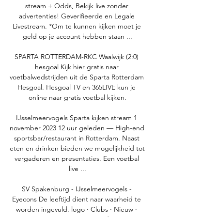
stream + Odds, Bekijk live zonder 
advertenties! Geverifieerde en Legale 
Livestream. *Om te kunnen kijken moet je 
geld op je account hebben staan ...

SPARTA ROTTERDAM-RKC Waalwijk (2:0) 
hesgoal Kijk hier gratis naar 
voetbalwedstrijden uit de Sparta Rotterdam 
Hesgoal. Hesgoal TV en 365LIVE kun je 
online naar gratis voetbal kijken.

IJsselmeervogels Sparta kijken stream 1 
november 2023 12 uur geleden — High-end 
sportsbar/restaurant in Rotterdam. Naast 
eten en drinken bieden we mogelijkheid tot 
vergaderen en presentaties. Een voetbal 
live ...

SV Spakenburg - IJsselmeervogels - 
Eyecons De leeftijd dient naar waarheid te 
worden ingevuld. logo · Clubs · Nieuw · 