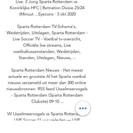
Live. 2 Jong Sparta Rotterdam vs. 
Koninklijke HFC | Betnation Divisie 23/24 
(Minuut ...Eyecons · 3 okt 2020

Sparta Rotterdam TV-Schema's, 
Wedstrijden, Uitslagen, Sparta Rotterdam - 
Live Soccer TV - Voetbal tv-overzicht, 
Officiële live streams, Live 
voetbaltussenstanden, Wedstrijden, 
Standen, Uitslagen, Nieuws, ...

Sparta Rotterdam Nieuws - Het meest 
actuele en grootste Al het Sparta voetbal 
nieuws verzameld uit meer dan 300 online 
nieuwsbronnen. RSS feed IJsselmeervogels 
- Sparta Rotterdam (Sparta Rotterdam 
Clubsite) 09-10 ...

VV IJsselmeervogels vs Sparta Rotterdam - 
LIVE Soccer 11 uur geleden — LIVE 
STREAMING VV IJsselmeervogels vs Sparta 
Rotterdam - LIVE Soccer 2023 Watch Live : 