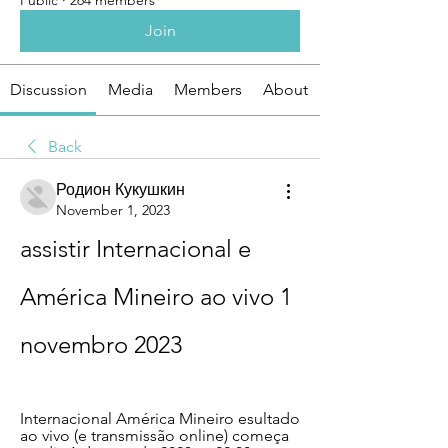
Public
·
264 members
Join
Discussion
Media
Members
About
Back
Родион Кукушкин
November 1, 2023
assistir Internacional e 
América Mineiro ao vivo 1 
novembro 2023
Internacional América Mineiro esultado 
ao vivo (e transmissão online) começa 