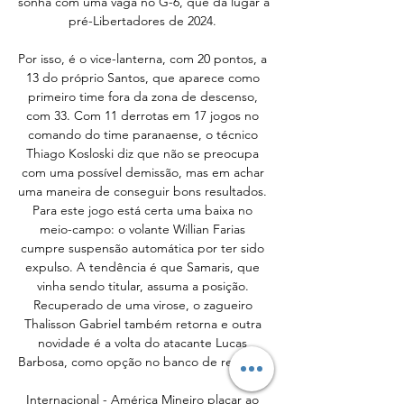
sonha com uma vaga no G-6, que dá lugar à 
pré-Libertadores de 2024. 

Por isso, é o vice-lanterna, com 20 pontos, a 
13 do próprio Santos, que aparece como 
primeiro time fora da zona de descenso, 
com 33. Com 11 derrotas em 17 jogos no 
comando do time paranaense, o técnico 
Thiago Kosloski diz que não se preocupa 
com uma possível demissão, mas em achar 
uma maneira de conseguir bons resultados. 
Para este jogo está certa uma baixa no 
meio-campo: o volante Willian Farias 
cumpre suspensão automática por ter sido 
expulso. A tendência é que Samaris, que 
vinha sendo titular, assuma a posição. 
Recuperado de uma virose, o zagueiro 
Thalisson Gabriel também retorna e outra 
novidade é a volta do atacante Lucas 
Barbosa, como opção no banco de reservas. 

Internacional - América Mineiro placar ao 