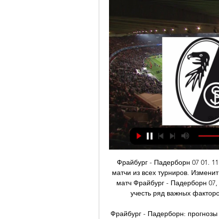
Фрайбург - Падерборн 07 01. 11
матчи из всех турниров. Изменит
матч Фрайбург - Падерборн 07,
учесть ряд важных факторов
Фрайбург - Падерборн: прогнозы 