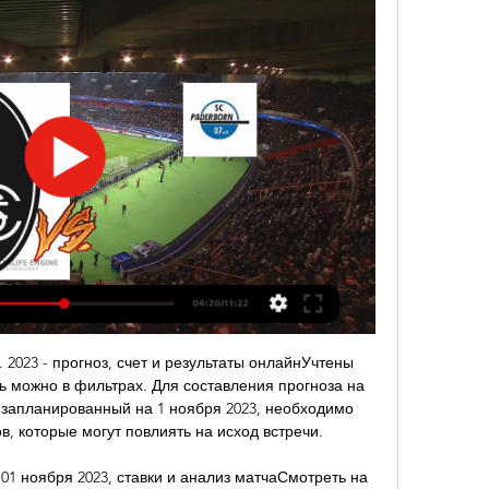
. 2023 - прогноз, счет и результаты онлайнУчтены 
ь можно в фильтрах. Для составления прогноза на 
 запланированный на 1 ноября 2023, необходимо 
, которые могут повлиять на исход встречи. 

01 ноября 2023, ставки и анализ матчаСмотреть на 