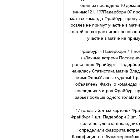
один из последних 10 домаш
вничью121. 197Падерборн 07 проп
матчах команда Фрайбург пропус
хозяев не примут участие в матче
гостей не сыграет игрок основно
участие в матче не приму
Фрайбург - Падерборн / 1 нояб
ruЛичные встречи Последние 
Трансляция Фрайбург - Падербор
началась Статистика матча Вла
мимоФолыУгловые ударыШтраф
объявлены Факты о командах Ф
последних 5 играх Фрайбург пр
забьет больше одного голаВ по
17 голов. Желтых карточек Фра
Фрайбург 1 шт, Падерборн 2 шт. 
сил и результата последних и
определили фаворита встречи
Коэффициент в букмекерской конт