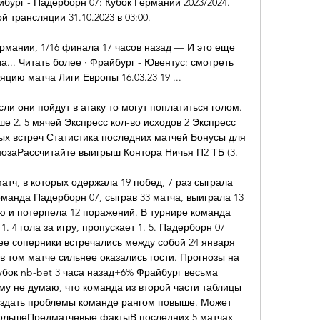
ург - Падерборн 07: Кубок Германии 2023/2024. 
 трансляции 31.10.2023 в 03:00.

рмании, 1/16 финала 17 часов назад — И это еще 
... Читать более · Фрайбург - Ювентус: смотреть 
цию матча Лиги Европы 16.03.23 19 ...

и они пойдут в атаку то могут поплатиться голом. 
е 2. 5 мячей Экспресс кол-во исходов 2 Экспресс 
ых встреч Статистика последних матчей Бонусы для 
нозаРассчитайте выигрыш Контора Ничья П2 ТБ (3. 

тч, в которых одержала 19 побед, 7 раз сыграла 
манда Падерборн 07, сыграв 33 матча, выиграла 13 
ю и потерпела 12 поражений. В турнире команда 
. 4 гола за игру, пропускает 1. 5. Падерборн 07 
нее соперники встречались между собой 24 января 
в том матче сильнее оказались гости. Прогнозы на 
убок nb-bet 3 часа назад+6% Фрайбург весьма 
му не думаю, что команда из второй части таблицы 
оздать проблемы команде рангом повыше. Может 
большеПредматчевые фактыВ последних 5 матчах 