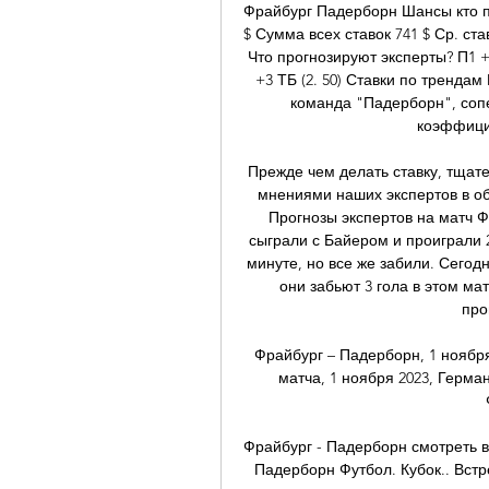
Фрайбург Падерборн Шансы кто поб
$ Сумма всех ставок 741 $ Ср. ста
Что прогнозируют эксперты? П1 +1
+3 ТБ (2. 50) Ставки по трендам
команда "Падерборн", сопе
коэффицие
Прежде чем делать ставку, тщател
мнениями наших экспертов в обл
Прогнозы экспертов на матч Ф
сыграли с Байером и проиграли 2
минуте, но все же забили. Сегод
они забьют 3 гола в этом ма
про
Фрайбург – Падерборн, 1 ноябр
матча, 1 ноября 2023, Герман
Фрайбург - Падерборн смотреть в
Падерборн Футбол. Кубок.. Встр