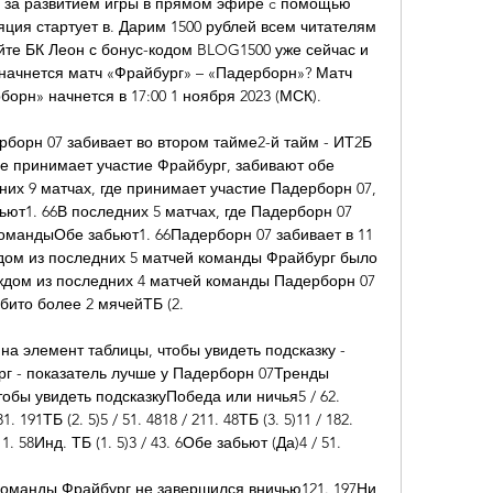
 за развитием игры в прямом эфире c помощью 
ия стартует в. Дарим 1500 рублей всем читателям 
йте БК Леон с бонус-кодом BLOG1500 уже сейчас и 
 начнется матч «Фрайбург» – «Падерборн»? Матч 
орн» начнется в 17:00 1 ноября 2023 (МСК). 

рборн 07 забивает во втором тайме2-й тайм - ИТ2Б 
где принимает участие Фрайбург, забивают обе 
их 9 матчах, где принимает участие Падерборн 07, 
ют1. 66В последних 5 матчах, где Падерборн 07 
командыОбе забьют1. 66Падерборн 07 забивает в 11 
ждом из последних 5 матчей команды Фрайбург было 
аждом из последних 4 матчей команды Падерборн 07 
бито более 2 мячейТБ (2. 

а элемент таблицы, чтобы увидеть подсказку - 
рг - показатель лучше у Падерборн 07Тренды 
обы увидеть подсказкуПобеда или ничья5 / 62. 
91ТБ (2. 5)5 / 51. 4818 / 211. 48ТБ (3. 5)11 / 182. 
11. 58Инд. ТБ (1. 5)3 / 43. 6Обе забьют (Да)4 / 51. 

команды Фрайбург не завершился вничью121. 197Ни 