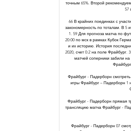
точным 65%. Второй рекомендуемый
57 
66 В крайних поединках с учас
закономерность по тоталам. В 5 иг
1. 59 Для прогноза матча по фу
20:00 по мск в рамках Кубок Герм
и их историю. История последних
2020, счет 0:2 на поле Фрайбург. 
матчей соперники забили на 
Фрайбург.
Фрайбург - Падерборн смотреть
игры Фрайбург – Падерборн 1 
Фрайбург - Падерборн прямая т
трансляцию матча Фрайбург - Пад
Фрайбург - Падерборн 07 смотр