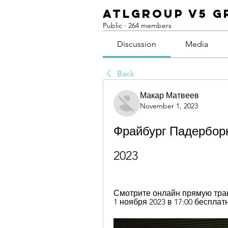
ATLGroup v5 G
Public
·
264 members
Discussion
Media
Back
Макар Матвеев
November 1, 2023
Фрайбург Падерборн
2023
Смотрите онлайн прямую тран
1 ноября 2023 в 17:00 бесплатн