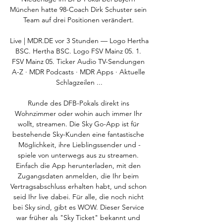
München hatte 98-Coach Dirk Schuster sein 
Team auf drei Positionen verändert. 

Live | MDR.DE vor 3 Stunden — Logo Hertha 
BSC. Hertha BSC. Logo FSV Mainz 05. 1. 
FSV Mainz 05. Ticker Audio TV-Sendungen 
A-Z · MDR Podcasts · MDR Apps · Aktuelle 
Schlagzeilen ...

Runde des DFB-Pokals direkt ins 
Wohnzimmer oder wohin auch immer Ihr 
wollt, streamen. Die Sky Go-App ist für 
bestehende Sky-Kunden eine fantastische 
Möglichkeit, ihre Lieblingssender und -
spiele von unterwegs aus zu streamen. 
Einfach die App herunterladen, mit den 
Zugangsdaten anmelden, die Ihr beim 
Vertragsabschluss erhalten habt, und schon 
seid Ihr live dabei. Für alle, die noch nicht 
bei Sky sind, gibt es WOW. Dieser Service 
war früher als "Sky Ticket" bekannt und 