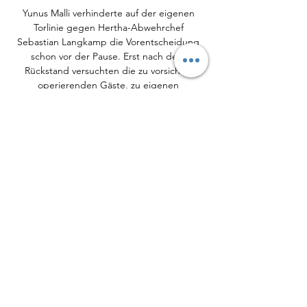
Yunus Malli verhinderte auf der eigenen 
Torlinie gegen Hertha-Abwehrchef 
Sebastian Langkamp die Vorentscheidung 
schon vor der Pause. Erst nach dem 
Rückstand versuchten die zu vorsichtig 
operierenden Gäste, zu eigenen 
Offensivaktionen zu kommen. Das Tor von 
Hertha-Keeper Rune Jarstein, der seinen 
Vertrag gerade bis 2019 verlängert hat, 
geriet aber praktisch nie in Gefahr. 

) und Sandro Wagner (67. ) hatten in einem 
kampfbetonten Bundesligaspiel die Tore für 
die Hessen erzielt. Erst als Borussen-Kapitän 
Granit Xhaka (39. ) mit Rot vom Platz musste, 
kamen die Hausherren besser ins Spiel. Vor 
53. 610 Zuschauern gelang Lars Stindl (44. ) 
der Ausgleich, dem Norweger Havard 
Nordtveit (51. ) die Führung und dem 
Schweden Oscar Wendt der umjubelte 
Siegtreffer. Die Unsicherheit nach der 0:5-