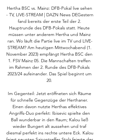
Hertha BSC vs. Mainz: DFB-Pokal live sehen 
- TV, LIVE-STREAM | DAZN News DEGestern 
fand bereits der erste Teil der 2. 
Hauptrunde des DFB-Pokals statt. Heute 
müssen unter anderem Hertha und Mainz 
ran. Wo läuft die Partie live im TV und LIVE-
STREAM? Am heutigen Mittwochabend (1. 
November 2023) empfängt Hertha BSC den 
1. FSV Mainz 05. Die Mannschaften treffen 
im Rahmen der 2. Runde des DFB-Pokals 
2023/24 aufeinander. Das Spiel beginnt um 
20. 

Im Gegenteil: Jetzt eröffneten sich Räume 
für schnelle Gegenzüge der Herthaner. 
Einen davon nutzte Herthas effektives 
Angriffs-Duo perfekt: Ibisevic spielte den 
Ball wunderbar in den Raum; Kalou ließ 
wieder Bungert alt aussehen und traf 
diesmal perfekt ins rechte untere Eck. Kalou 
feiert neunten Saisontreffer Stolz feierte der 