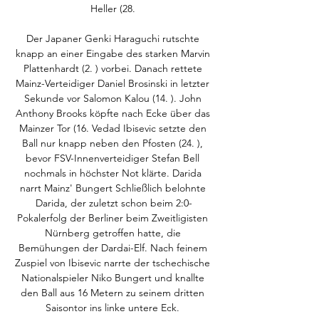
Heller (28. 

Der Japaner Genki Haraguchi rutschte 
knapp an einer Eingabe des starken Marvin 
Plattenhardt (2. ) vorbei. Danach rettete 
Mainz-Verteidiger Daniel Brosinski in letzter 
Sekunde vor Salomon Kalou (14. ). John 
Anthony Brooks köpfte nach Ecke über das 
Mainzer Tor (16. Vedad Ibisevic setzte den 
Ball nur knapp neben den Pfosten (24. ), 
bevor FSV-Innenverteidiger Stefan Bell 
nochmals in höchster Not klärte. Darida 
narrt Mainz' Bungert Schließlich belohnte 
Darida, der zuletzt schon beim 2:0-
Pokalerfolg der Berliner beim Zweitligisten 
Nürnberg getroffen hatte, die 
Bemühungen der Dardai-Elf. Nach feinem 
Zuspiel von Ibisevic narrte der tschechische 
Nationalspieler Niko Bungert und knallte 
den Ball aus 16 Metern zu seinem dritten 
Saisontor ins linke untere Eck. 
