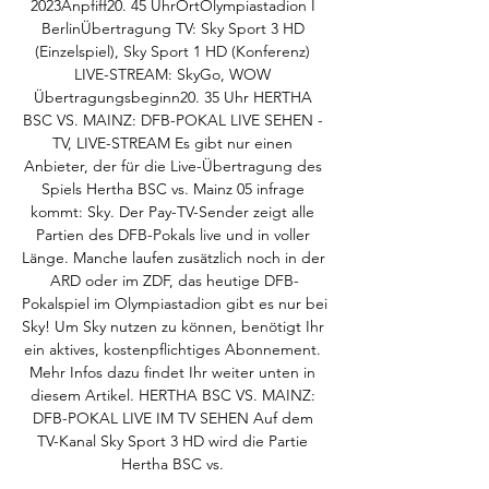
2023Anpfiff20. 45 UhrOrtOlympiastadion I 
BerlinÜbertragung TV: Sky Sport 3 HD 
(Einzelspiel), Sky Sport 1 HD (Konferenz) 
LIVE-STREAM: SkyGo, WOW 
Übertragungsbeginn20. 35 Uhr HERTHA 
BSC VS. MAINZ: DFB-POKAL LIVE SEHEN - 
TV, LIVE-STREAM Es gibt nur einen 
Anbieter, der für die Live-Übertragung des 
Spiels Hertha BSC vs. Mainz 05 infrage 
kommt: Sky. Der Pay-TV-Sender zeigt alle 
Partien des DFB-Pokals live und in voller 
Länge. Manche laufen zusätzlich noch in der 
ARD oder im ZDF, das heutige DFB-
Pokalspiel im Olympiastadion gibt es nur bei 
Sky! Um Sky nutzen zu können, benötigt Ihr 
ein aktives, kostenpflichtiges Abonnement. 
Mehr Infos dazu findet Ihr weiter unten in 
diesem Artikel. HERTHA BSC VS. MAINZ: 
DFB-POKAL LIVE IM TV SEHEN Auf dem 
TV-Kanal Sky Sport 3 HD wird die Partie 
Hertha BSC vs. 
