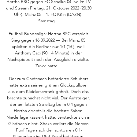
Hertha BSC gegen FC Schalke 04 live im TV 
und Stream Freitag, 21. Oktober 2022 (20:30 
Uhr). Mainz 05 – 1. FC Köln (DAZN). 
Samstag ...

Fußball-Bundesliga: Hertha BSC verspielt 
Sieg gegen 16.09.2022 — Bei Mainz 05 
spielten die Berliner nur 1:1 (1:0), weil 
Anthony Caci (90.+4 Minute) in der 
Nachspielzeit noch den Ausgleich erzielte. 
Zuvor hatte ...

Der zum Chefcoach beförderte Schubert 
hatte extra seinen grünen Glückspullover 
aus dem Kleiderschrank geholt. Doch das 
brachte zunächst nicht viel. Der Aufsteiger, 
der am letzten Spieltag beim 0:4 gegen 
Hertha ebenfalls die höchste Saison-
Niederlage kassiert hatte, versteckte sich in 
Gladbach nicht. Xhaka verliert die Nerven 
Fünf Tage nach der achtbaren 0:1-
Niederlage im DFB-Pokal bei Bayern 