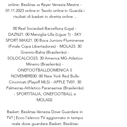
online: Besiktas vs Reyer Venezia Mestre - 
01.11.2023 online ▻ Tavolo online ▻ Guarda i 
risultati di basket in diretta online ...

00 Real Sociedad-Barcellona (Liga) - 
DAZN21. 00 Marsiglia-Lilla (Ligue 1) - SKY 
SPORT MAX21. 00 Boca Juniors-Fluminense 
(Finale Copa Libertadores) - MOLA23. 30 
Gremio-Bahia (Brasileirão) - 
SOLOCALCIO23. 30 America MG-Atletico 
Mineiro (Brasileirão) - 
ONEFOOTBALLDOMENICA 5 
NOVEMBRE00. 00 New York Red Bulls-
Cincinnati (Playoff MLS) - APPLE TV01. 30 
Palmeiras-Athletico Paranaense (Brasileirão) 
- SPORTITALIA, ONEFOOTBALL e 
MOLA02. 

Basket: Besiktas-Venezia Dove Guardare in 
TV? | Ecco l'elenco TV aggiornato in tempo 
reale dove guardare Basket: Besiktas-