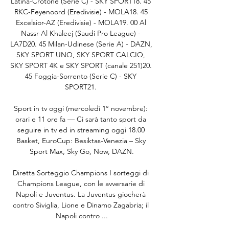
Latina-Crotone (Serie C) - SKY SPORT18. 45 
RKC-Feyenoord (Eredivisie) - MOLA18. 45 
Excelsior-AZ (Eredivisie) - MOLA19. 00 Al 
Nassr-Al Khaleej (Saudi Pro League) - 
LA7D20. 45 Milan-Udinese (Serie A) - DAZN, 
SKY SPORT UNO, SKY SPORT CALCIO, 
SKY SPORT 4K e SKY SPORT (canale 251)20. 
45 Foggia-Sorrento (Serie C) - SKY 
SPORT21. 

Sport in tv oggi (mercoledì 1° novembre): 
orari e 11 ore fa — Ci sarà tanto sport da 
seguire in tv ed in streaming oggi 18.00 
Basket, EuroCup: Besiktas-Venezia – Sky 
Sport Max, Sky Go, Now, DAZN.

Diretta Sorteggio Champions I sorteggi di 
Champions League, con le avversarie di 
Napoli e Juventus. La Juventus giocherà 
contro Siviglia, Lione e Dinamo Zagabria; il 
Napoli contro ...
