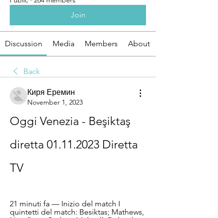
Public
·
264 members
Join
Discussion
Media
Members
About
Back
Киря Еремин
November 1, 2023
Oggi Venezia - Beşiktaş 
diretta 01.11.2023 Diretta 
TV
21 minuti fa — Inizio del match I 
quintetti del match: Besiktas; Mathews, 