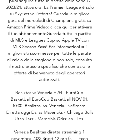
puoi seguire tutte le partite della Serie A 
2023/24: attiva ora! La Premier League è solo 
su Sky: attiva l'offerta! Guarda la migliore 
gara del mercoledì di Champions gratis su 
Amazon Prime Video: clicca qui per attivare 
il tuo abbonamentoGuarda tutte le partite 
di MLS e Leagues Cup su Apple TV con 
MLS Season Pass! Per informazioni sui 
migliori siti scommesse per tutte le partite 
di calcio della stagione e non solo, consulta 
il nostro articolo specifico che compara le 
offerte di benvenuto degli operatori 
autorizzati. 

Besiktas vs Venezia H2H - EuroCup 
Basketball EuroCup Basketball NOV 01, 
10:00. Besiktas. vs. Venezia. liveSream. 
Diretta oggi Dallas Mavericks - Chicago Bulls 
· Utah Jazz - Memphis Grizzlies · Los ...

Venezia Beşiktaş diretta streaming 1 
novembre 2023 Sport 12 ore fa — Ecco 