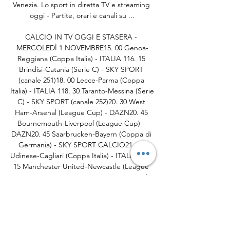
Venezia. Lo sport in diretta TV e streaming 
oggi - Partite, orari e canali su ...

CALCIO IN TV OGGI E STASERA - 
MERCOLEDÌ 1 NOVEMBRE15. 00 Genoa-
Reggiana (Coppa Italia) - ITALIA 116. 15 
Brindisi-Catania (Serie C) - SKY SPORT 
(canale 251)18. 00 Lecce-Parma (Coppa 
Italia) - ITALIA 118. 30 Taranto-Messina (Serie 
C) - SKY SPORT (canale 252)20. 30 West 
Ham-Arsenal (League Cup) - DAZN20. 45 
Bournemouth-Liverpool (League Cup) - 
DAZN20. 45 Saarbrucken-Bayern (Coppa di 
Germania) - SKY SPORT CALCIO21. 00 
Udinese-Cagliari (Coppa Italia) - ITALIA 121. 
15 Manchester United-Newcastle (League 
Cup) - DAZN21. 15 Braga-Casa Pia (Taça da 
Liga portoghese) - SILIVE23. 00 Corinthians-
Athletico Paranaense (Brasileirão) - 
SOLOCALCIO e ONEFOOTBALLGIOVEDÌ 2 
NOVEMBRE00. 
