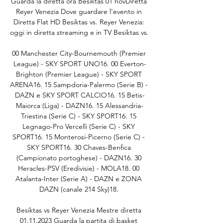
Guarda la diretta ora Besiktas 01 novDiretta 
Reyer Venezia Dove guardare l'evento in 
Diretta Flat HD Besiktas vs. Reyer Venezia: 
oggi in diretta streaming e in TV Besiktas vs. 

00 Manchester City-Bournemouth (Premier 
League) - SKY SPORT UNO16. 00 Everton-
Brighton (Premier League) - SKY SPORT 
ARENA16. 15 Sampdoria-Palermo (Serie B) - 
DAZN e SKY SPORT CALCIO16. 15 Betis-
Maiorca (Liga) - DAZN16. 15 Alessandria-
Triestina (Serie C) - SKY SPORT16. 15 
Legnago-Pro Vercelli (Serie C) - SKY 
SPORT16. 15 Monterosi-Picerno (Serie C) - 
SKY SPORT16. 30 Chaves-Benfica 
(Campionato portoghese) - DAZN16. 30 
Heracles-PSV (Eredivisie) - MOLA18. 00 
Atalanta-Inter (Serie A) - DAZN e ZONA 
DAZN (canale 214 Sky)18. 

Besiktas vs Reyer Venezia Mestre diretta 
01.11.2023 Guarda la partita di basket 