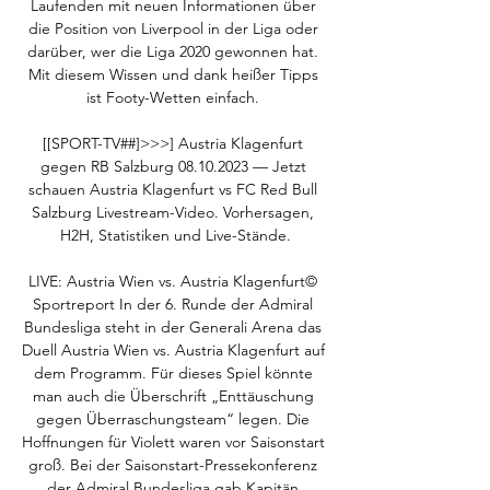
Laufenden mit neuen Informationen über 
die Position von Liverpool in der Liga oder 
darüber, wer die Liga 2020 gewonnen hat. 
Mit diesem Wissen und dank heißer Tipps 
ist Footy-Wetten einfach. 

[[SPORT-TV##]>>>] Austria Klagenfurt 
gegen RB Salzburg 08.10.2023 — Jetzt 
schauen Austria Klagenfurt vs FC Red Bull 
Salzburg Livestream-Video. Vorhersagen, 
H2H, Statistiken und Live-Stände.

LIVE: Austria Wien vs. Austria Klagenfurt© 
Sportreport In der 6. Runde der Admiral 
Bundesliga steht in der Generali Arena das 
Duell Austria Wien vs. Austria Klagenfurt auf 
dem Programm. Für dieses Spiel könnte 
man auch die Überschrift „Enttäuschung 
gegen Überraschungsteam“ legen. Die 
Hoffnungen für Violett waren vor Saisonstart 
groß. Bei der Saisonstart-Pressekonferenz 
der Admiral Bundesliga gab Kapitän 