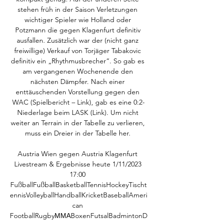
stehen früh in der Saison Verletzungen 
wichtiger Spieler wie Holland oder 
Potzmann die gegen Klagenfurt definitiv 
ausfallen. Zusätzlich war der (nicht ganz 
freiwillige) Verkauf von Torjäger Tabakovic 
definitiv ein „Rhythmusbrecher“. So gab es 
am vergangenen Wochenende den 
nächsten Dämpfer. Nach einer 
enttäuschenden Vorstellung gegen den 
WAC (Spielbericht – Link), gab es eine 0:2-
Niederlage beim LASK (Link). Um nicht 
weiter an Terrain in der Tabelle zu verlieren, 
muss ein Dreier in der Tabelle her. 

Austria Wien gegen Austria Klagenfurt 
Livestream & Ergebnisse heute 1/11/2023 
17:00 
FußballFußballBasketballTennisHockeyTischt
ennisVolleyballHandballKricketBaseballAmeri
can 
FootballRugbyММАBoxenFutsalBadmintonD