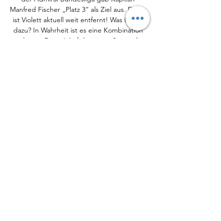
Manfred Fischer „Platz 3“ als Ziel aus. Davon 
ist Violett aktuell weit entfernt! Was führte 
dazu? In Wahrheit ist es eine Kombination 
mehrerer Dinge! Auf der einen Seite gibt 
es schon beinahe eine chronische 
Defensivschwäche. 

Austria Wien - Austria Klagenfurt | Live-
Ticker, 12.02.2023 Austria Wien gegen 
Austria Klagenfurt. Live-Ticker in der 
Admiral Bundesliga am So., 12.02.2023. Mit 
aktuellem Zwischenstand, Torschützen sowie 
dem Ergebnis ...

Austria Klagenfurt: Tickets & Eintrittskarten 
kaufen Willkommen im offiziellen Ticketshop 
des SK Austria Klagenfurt. Ohne Anstehen 
Tickets online kaufen und mobil nutzen.

Austria Klagenfurt vs Austria Lustenau Live 
Score and Live We will provide only official 