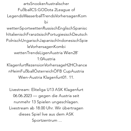
artsSnookerAustralischer 
FußballCS:GODota 2League of 
LegendsWasserballTrendsVorhersagenKom
bi 
wettenSportwettenRussischEnglischSpanisc
hItalienischFranzösischPortugiesischDeutsch
PolnischUngarischJapanischIndonesischSpie
leVorhersagenKombi 
wettenTrendsLigenAustria Wien28' 
1:0Austria 
KlagenfurtRezensionVorhersageH2HChance
nHeimFußballÖsterreichÖFB CupAustria 
Wien-Austria Klagenfurt01. 11. 

Livestream: Eliteliga U13 ASK Klagenfurt 
06.06.2023 — gegen die Austria seit 
nunmehr 13 Spielen ungeschlagen. 
Livestream ab 18.00 Uhr. Wir übertragen 
dieses Spiel live aus dem ASK 
Sportzentrum ...
