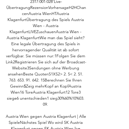
2317:001:028'Live-
ÜbertragungRezensionVorhersageH2HChan
cenAustria WienHTAustria 
KlagenfurtÜbertragung des Spiels Austria 
Wien - Austria 
KlagenfurtLIVEZuschauenAustria Wien - 
Austria KlagenfurtWie man das Spiel sieht? 
Eine legale Übertragung des Spiels in 
hervorragender Qualität ist ab sofort 
verfügbar. Sie müssen nur:1Folgen Sie dem 
Link2Registrieren Sie sich auf der Broadcast-
Website3Sendungen ohne Werbung 
ansehenBeste QuotenS1XS2> 2. 5< 2. 51. 
763. 653. 91. 642. 15Berechnen Sie Ihren 
Gewinn$Zeig mehrKopf an KopfAustria 
Wien16 ToreAustria Klagenfurt12 Tore3 
siege6 unentschieden1 sieg30%60%10%03. 
09. 

Austria Wien gegen Austria Klagenfurt | Alle 
SpieleNächstes Spiel Wo wird SK Austria 
Klagenfurt gegen FK Austria Wien live 