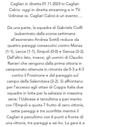
Cagliari in diretta 01.11.2023 tv Cagliari 
Calcio: oggi in diretta streaming e in TV. 
Udinese vs. Cagliari Calcio è un evento ...

Da una parte, la squadra di Gabriele Cioffi 
(subentrato dalla scorsa settimana 
all’esonerato Andrea Sottil) reduce da 
quattro pareggi consecutivi contro Monza 
(1-1), Lecce (1-1), Empoli (0-0) e Genoa (2-2). 
Dall’altro lato, invece, gli uomini di Claudio 
Ranieri che vengono dalla prima vittoria in 
campionato ottenuta in rimonta da 0-3 a 4-3 
contro il Frosinone e dal pareggio sul 
campo della Salernitana (2-2). Si affrontano 
per l’accesso agli ottavi di Coppa Italia due 
squadre in lotta per la salvezza in massima 
serie: l’Udinese è terzultima a pari merito 
con l’Empoli a quota 7 frutto di zero vittorie, 
sette pareggi e tre sconfitte mentre il 
Cagliari è penultimo con 6 punti a fronte di 
una vittoria, tre pareggi e sei ko. La gara è a 