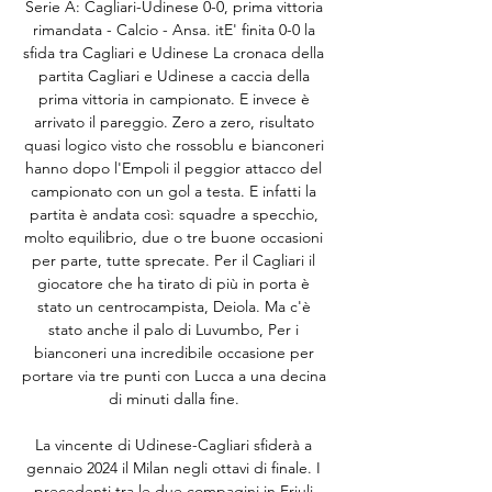
Serie A: Cagliari-Udinese 0-0, prima vittoria 
rimandata - Calcio - Ansa. itE' finita 0-0 la 
sfida tra Cagliari e Udinese La cronaca della 
partita Cagliari e Udinese a caccia della 
prima vittoria in campionato. E invece è 
arrivato il pareggio. Zero a zero, risultato 
quasi logico visto che rossoblu e bianconeri 
hanno dopo l'Empoli il peggior attacco del 
campionato con un gol a testa. E infatti la 
partita è andata così: squadre a specchio, 
molto equilibrio, due o tre buone occasioni 
per parte, tutte sprecate. Per il Cagliari il 
giocatore che ha tirato di più in porta è 
stato un centrocampista, Deiola. Ma c'è 
stato anche il palo di Luvumbo, Per i 
bianconeri una incredibile occasione per 
portare via tre punti con Lucca a una decina 
di minuti dalla fine. 

La vincente di Udinese-Cagliari sfiderà a 
gennaio 2024 il Milan negli ottavi di finale. I 
precedenti tra le due compagini in Friuli 