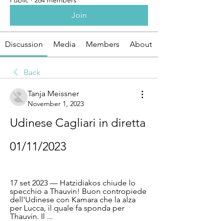
Public
·
264 members
Join
Discussion
Media
Members
About
Back
Tanja Meissner
November 1, 2023
Udinese Cagliari in diretta 
01/11/2023
17 set 2023 — Hatzidiakos chiude lo 
specchio a Thauvin! Buon contropiede 
dell'Udinese con Kamara che la alza 
per Lucca, il quale fa sponda per 
Thauvin. Il ...