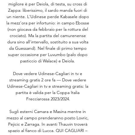
migliore è per Deiola, di testa, su cross di 
Zappa: liberissimo, il sardo manda fuori di 
un niente. L'Udinese perde Kabasele dopo 
la mezz'ora per infortunio: in campo Ebosse 
(non giocava da febbraio per la rottura del 
crociato). Ma la partita del camurenense 
dura sino all'intervallo, sostituito a sua volta 
da Guessand). Nel finale di primo tempo 
super occasione per Luvumbo (palo dopo 
pasticcio di Walace) e Deiola. 

Dove vedere Udinese-Cagliari in tv e 
streaming gratis 2 ore fa — Dove vedere 
Udinese-Cagliari in tv e streaming gratis: la 
partita è valida per la Coppa Italia 
Frecciarossa 2023/2024.

Sugli esterni Camara e Masina mentre in 
mezzo al campo prenderanno posto Lovric, 
Pejicic e Zarraga. In avanti Thauvin troverà 
spazio al fianco di Lucca. QUI CAGLIARI – 