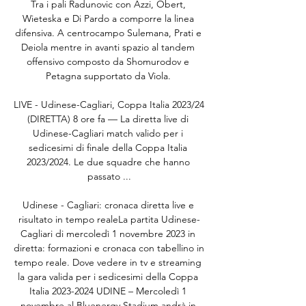
Tra i pali Radunovic con Azzi, Obert, 
Wieteska e Di Pardo a comporre la linea 
difensiva. A centrocampo Sulemana, Prati e 
Deiola mentre in avanti spazio al tandem 
offensivo composto da Shomurodov e 
Petagna supportato da Viola. 

LIVE - Udinese-Cagliari, Coppa Italia 2023/24 
(DIRETTA) 8 ore fa — La diretta live di 
Udinese-Cagliari match valido per i 
sedicesimi di finale della Coppa Italia 
2023/2024. Le due squadre che hanno 
passato ...

Udinese - Cagliari: cronaca diretta live e 
risultato in tempo realeLa partita Udinese-
Cagliari di mercoledì 1 novembre 2023 in 
diretta: formazioni e cronaca con tabellino in 
tempo reale. Dove vedere in tv e streaming 
la gara valida per i sedicesimi della Coppa 
Italia 2023-2024 UDINE – Mercoledì 1 
novembre al Bluenergy Stadium andrà in 