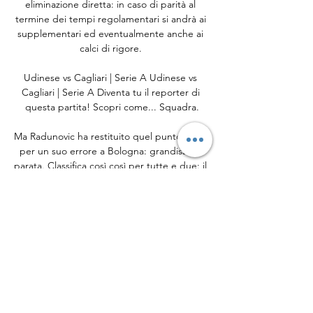
eliminazione diretta: in caso di parità al 
termine dei tempi regolamentari si andrà ai 
supplementari ed eventualmente anche ai 
calci di rigore. 

Udinese vs Cagliari | Serie A Udinese vs 
Cagliari | Serie A Diventa tu il reporter di 
questa partita! Scopri come... Squadra.

Ma Radunovic ha restituito quel punto perso 
per un suo errore a Bologna: grandissima 
parata. Classifica così così per tutte e due: il 
Cagliari interrompe la serie negativa di due 
gare e passa a quota due. L'Udinese, dopo 
la sconfitta iniziale con la Juve, continua la 
politica dei piccoli passi. E aspetta Pereyra. 
Due squadre schierate con lo stesso 
schema, 3-5-2. Un po' per non rischiare, un 
po' per occupare bene tutte le zone del 
campo visto che fa caldo e bisogna dosare 
bene le energie per non farsi trovare senza 
nella ripresa. Ranieri fa esordire l'azzurrino 