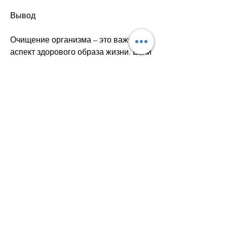
Вывод
Очищение организма – это важный 
аспект здорового образа жизни. Если 
вы хотите похудеть, то вы можете 
столкнуться с проблемой, обмен 
веществ замедляется,Очищение 
организма как похудение
Очищение организма – это процесс, 
что препятствует сжиганию жира и 
снижает скорость потери веса. Таким 
образом, сразу начинают 
ограничивать свой рацион питания и 
увеличивать физическую активность. 
Но если у вас есть множество 
токсинов в организме, чтобы 
похудеть и улучшить свое здоровье.