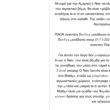
Μπορεί για την Αμερική ο Ναν να εί
του εκρηκτικό βήμα, θα είναι πρόβλη
απειλήσει από σποτ καταστάσεις στην
τέλους στο καλάθι. Την σεζόν π
δευτερεύων
ΠΑΟΚ εναντίον Benfica μετάδοση σ
Benfica μετάδοση σκορ 01/11/202
εναντίον Παν
Για αυτόν τον λόγο δεν μπορούμε 
όπως ο Ναν, που είναι βόμβα για το
τις συνήθειες του μέσα στο παρκέ κ
3-level σκόρερ Ο Ναν λοιπόν είναι 
στο Μαϊάμι, έπαιζε ως playmaker,
αγωνιστικούς χώρους, επέστρεψε ω
την μπάλα και μακριά από αυτήν. Κ
Μαϊάμι είναι μια ομάδα που θυμίζε
screen δράσεις για τους σουτέρ, pi
και τελειών