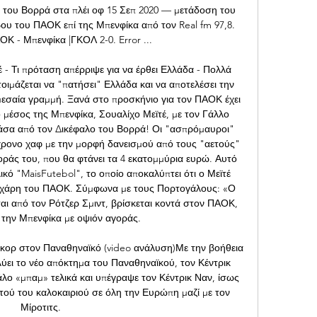
του Βορρά στα πλέι οφ 15 Σεπ 2020 — μετάδοση του 
βου του ΠΑΟΚ επί της Μπενφίκα από τον Real fm 97,8. 
ΟΚ - Μπενφίκα |ΓΚΟΛ 2-0. Error ...

- Τι πρόταση απέρριψε για να έρθει Ελλάδα - Πολλά 
τοιμάζεται να "πατήσει" Ελλάδα και να αποτελέσει την 
εσαία γραμμή. Ξανά στο προσκήνιο για τον ΠΑΟΚ έχει 
 ο μέσος της Μπενφίκα, Σουαλίχο Μεϊτέ, με τον Γάλλο 
νάσα από τον Δικέφαλο του Βορρά! Οι "ασπρόμαυροι" 
χρονο χαφ με την μορφή δανεισμού από τους "αετούς" 
ράς του, που θα φτάνει τα 4 εκατομμύρια ευρώ. Αυτό 
κό "MaisFutebol", το οποίο αποκαλύπτει ότι ο Μεϊτέ 
 χάρη του ΠΑΟΚ. Σύμφωνα με τους Πορτογάλους: «Ο 
αι από τον Ρότζερ Σμιντ, βρίσκεται κοντά στον ΠΑΟΚ, 
 την Μπενφίκα με οψιόν αγοράς. 

σκορ στον Παναθηναϊκό (video ανάλυση)Με την βοήθεια 
ύει το νέο απόκτημα του Παναθηναϊκού, τον Κέντρικ 
λο «μπαμ» τελικά και υπέγραψε τον Κέντρικ Ναν, ίσως 
ού του καλοκαιριού σε όλη την Ευρώπη μαζί με τον 
Μίροτιτς. 
