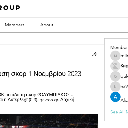
roup
Members
About
Member
mii
miinguy
Ки
ση σκορ 1 Νοεμβρίου 2023
qul
qulevas
nx9
nx94low
ΟΚ μετάδοση σκορ 9ΟΛΥΜΠΙΑΚΟΣ - 
ι η Άντερλεχτ (0-3). gavros.gr. Αρχική - 
Alc
See All 