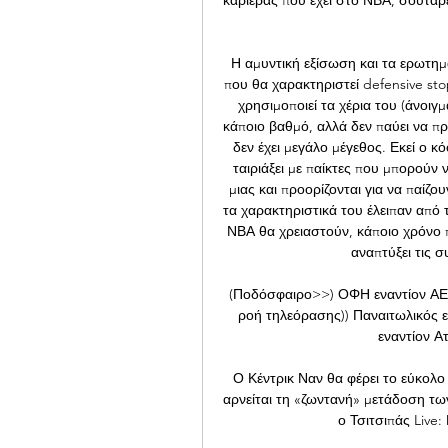
Η αμυντική εξίσωση και τα ερωτημα
που θα χαρακτηριστεί defensive sto
χρησιμοποιεί τα χέρια του (άνοιγμ
κάποιο βαθμό, αλλά δεν παύει να πρ
δεν έχει μεγάλο μέγεθος. Εκεί ο κ
ταιριάξει με παίκτες που μπορούν
μιας και προορίζονται για να παίζο
τα χαρακτηριστικά του έλειπαν από 
ΝΒΑ θα χρειαστούν, κάποιο χρόνο π
αναπτύξει τις σ
(Ποδόσφαιρο>>) ΟΦΗ εναντίον ΑΕΚ 
ροή τηλεόρασης)) Παναιτωλικός ε
εναντίον Α
Ο Κέντρικ Ναν θα φέρει το εύκολ
αρνείται τη «ζωντανή» μετάδοση των
ο Τσιτσιπάς Liv