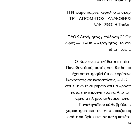
H Ντιναμό παίρνει κεφάλι στο σκο
ΤΡ. | ΑΤΡΟΜΗΤΟΣ | ΑΝΑΚΟΙΝΩΣΕ
VAR. 23:00 Η Τσέλσι 
ΠΑΟΚ Ατρόμητος μετάδοση 22 Οκτ
ώρες — ΠΑΟΚ – Ατρόμητος: Το κανάλ
atromitos: t
Ο Ναν είναι ο «κάθετος» παίκτη
Παναθηναϊκού, αυτός που θα δημιου
έχει παρατηρηθεί ότι οι «πράσι
Ικανότατος σε καταστάσεις isolation
σουτ, ενώ είναι βέβαιο ότι θα προσφ
κατά την περσινή χρονιά Από τα 
αρκετά πλήρες επιθετικό πακέτ
Παναθηναϊκού κάθε βράδυ, ό
χαρακτηριστικά του, που μοιάζει κο
οπότε να βρίσκεται σε καλή κατάστ
ν