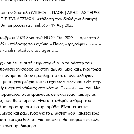
ρ με τον Σούταλο (VIDEO) ... ΠΑΟΚ | ΑΡΗΣ | ΑΣΤΕΡΑΣ 
ΙΣ ΣΥΝΔΕΣΜΩΝ μετάδοση των διαλόγων διαιτητή-
θα πληρώσει τα ...aek365 · 19 Αυγ 2023

ωβρίου 2023 Ζωντανά HD 22 Οκτ 2023 — πριν από 6 
ι μετάδοσης του αγώνα – Ποιος περιγράφει - paok – 
o kanali metadosis tou agona ...

ς που λείπει αυτήν την στιγμή από το ρόστερ του 
ργήσει ανισορροπία στην άμυνα, μιας και μέχρι τώρα 
νοι» αντιμετωπίζουν προβλήματα σε άμυνα αλλαγών. 
, με το ρεπερτόριο του να έχει step-back και side step 
έρει αρκετά χάιλαιτς στο κόσμο. To shot chart του Ναν 
παραπάνω, συμπεραίνουμε ότι είναι ένας παίκτης με 
ο, που θα μπορεί να γίνει ο σταθερός σκόρερ του 
ταν προσαρμοστεί στην ομάδα. Είναι τέτοια τα 
μμένος και ραμμένος για το μπάσκετ που παίζεται εδώ, 
αση και έχει θέληση για μπάσκετ, θα μπορέσει εύκολα 
α κάνει την διαφορά. 
