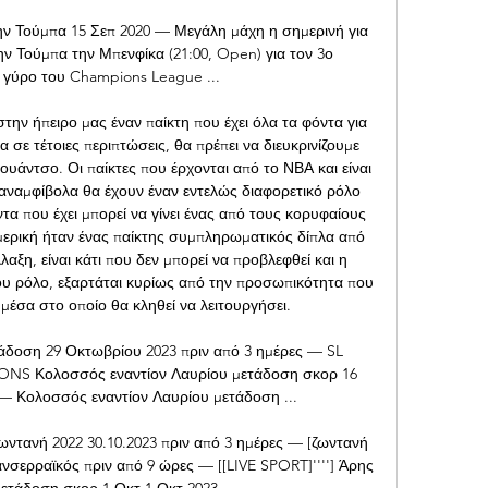
 Τούμπα 15 Σεπ 2020 — Μεγάλη μάχη η σημερινή για 
ν Τούμπα την Μπενφίκα (21:00, Open) για τον 3ο 
 γύρο του Champions League ...

στην ήπειρο μας έναν παίκτη που έχει όλα τα φόντα για 
 σε τέτοιες περιπτώσεις, θα πρέπει να διευκρινίζουμε 
ουάντσο. Οι παίκτες που έρχονται από το ΝΒΑ και είναι 
 αναμφίβολα θα έχουν έναν εντελώς διαφορετικό ρόλο 
α που έχει μπορεί να γίνει ένας από τους κορυφαίους 
ρική ήταν ένας παίκτης συμπληρωματικός δίπλα από 
αξη, είναι κάτι που δεν μπορεί να προβλεφθεί και η 
υ ρόλο, εξαρτάται κυρίως από την προσωπικότητα που 
ο μέσα στο οποίο θα κληθεί να λειτουργήσει. 

δοση 29 Οκτωβρίου 2023 πριν από 3 ημέρες — SL 
S Κολοσσός εναντίον Λαυρίου μετάδοση σκορ 16 
— Κολοσσός εναντίον Λαυρίου μετάδοση ...

ντανή 2022 30.10.2023 πριν από 3 ημέρες — [ζωντανή 
σερραϊκός πριν από 9 ώρες — [[LIVE SPORT]''''] Άρης 
μετάδοση σκορ 1 Οκτ 1 Οκτ 2023 — ...
