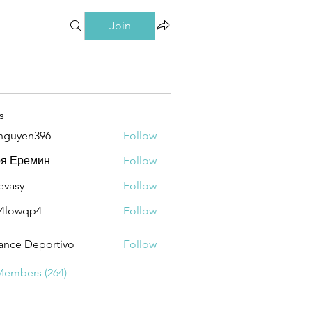
Join
s
nguyen396
Follow
en396
ря Еремин
Follow
evasy
Follow
y
4lowqp4
Follow
qp4
ance Deportivo
Follow
Members (264)