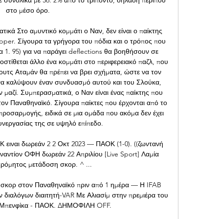
στο μέσο όρο. 

τικά Στο αμυντικό κομμάτι ο Ναν, δεν είναι ο παίκτης 
pper. Σίγουρα τα γρήγορα του πόδια και ο τρόπος που 
α 1. 95) για να παράγει deflections θα βοηθήσουν σε 
οστίθεται άλλο ένα κομμάτι στο περιφερειακό παζλ, που 
όουτς Αταμάν θα πρέπει να βρει σχήματα, ώστε να τον 
 να καλύψουν έναν συνδυασμό αυτού και του Σλούκα, 
υν μαζί. Συμπερασματικά, ο Ναν είναι ένας παίκτης που 
τον Παναθηναϊκό. Σίγουρα παίκτες που έρχονται από το 
ροσαρμογής, ειδικά σε μια ομάδα που ακόμα δεν έχει 
υνεργασίας της σε υψηλό επίπεδο. 

ειναι δωρεάν 2 2 Οκτ 2023 — ΠΑΟΚ (1-0). ((ζωντανή 
ναντίον ΟΦΗ δωρεάν 22 Απριλίου [Live Sport] Λαμία 
τρόμητος μετάδοση σκορ. ^ ...

ο σκορ στον Παναθηναϊκό πριν από 1 ημέρα — Η IFAB 
 διαλόγων διαιτητή-VAR Με Αλιασίμ στην πρεμιέρα του 
e: Μπενφίκα - ΠΑΟΚ. ΔΗΜΟΦΙΛΗ OFF.
