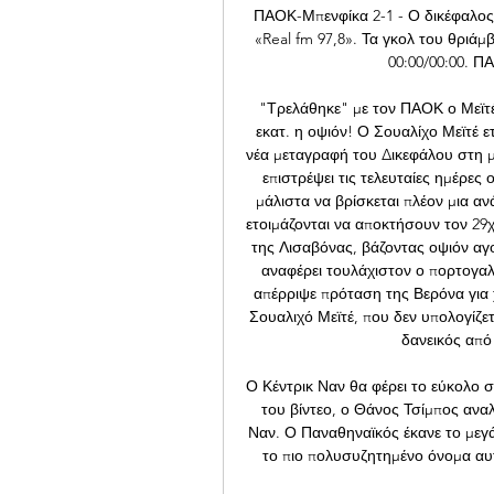
ΠΑΟΚ-Μπενφίκα 2-1 - Ο δικέφαλος 
«Real fm 97,8». Τα γκολ του θριάμ
00:00/00:00. ΠΑ
"Τρελάθηκε" με τον ΠΑΟΚ ο Μεϊτέ 
εκατ. η οψιόν! Ο Σουαλίχο Μεϊτέ ε
νέα μεταγραφή του Δικεφάλου στη μ
επιστρέψει τις τελευταίες ημέρες
μάλιστα να βρίσκεται πλέον μια α
ετοιμάζονται να αποκτήσουν τον 29
της Λισαβόνας, βάζοντας οψιόν αγο
αναφέρει τουλάχιστον ο πορτογαλι
απέρριψε πρόταση της Βερόνα για
Σουαλιχό Μεϊτέ, που δεν υπολογίζετ
δανεικός από
Ο Κέντρικ Ναν θα φέρει το εύκολο 
του βίντεο, ο Θάνος Τσίμπος αναλ
Ναν. Ο Παναθηναϊκός έκανε το μεγά
το πιο πολυσυζητημένο όνομα αυτ