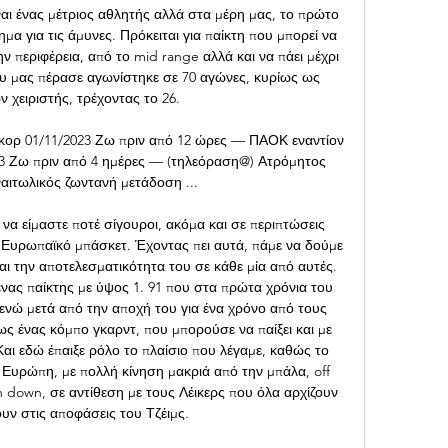
ναι ένας μέτριος αθλητής αλλά στα μέρη μας, το πρώτο 
μα για τις άμυνες. Πρόκειται για παίκτη που μπορεί να 
 περιφέρεια, από το mid range αλλά και να πάει μέχρι 
ου μας πέρασε αγωνίστηκε σε 70 αγώνες, κυρίως ως 
 χειριστής, τρέχοντας το 26. 

κορ 01/11/2023 Ζω πριν από 12 ώρες — ΠΑΟΚ εναντίον 
3 Ζω πριν από 4 ημέρες — (τηλεόραση@) Ατρόμητος 
αιτωλικός ζωντανή μετάδοση ...

να είμαστε ποτέ σίγουροι, ακόμα και σε περιπτώσεις 
 Ευρωπαϊκό μπάσκετ. Έχοντας πει αυτά, πάμε να δούμε 
αι την αποτελεσματικότητα του σε κάθε μία από αυτές. 
ένας παίκτης με ύψος 1. 91 που στα πρώτα χρόνια του 
 ενώ μετά από την αποχή του για ένα χρόνο από τους 
ς ένας κόμπο γκαρντ, που μπορούσε να παίξει και με 
αι εδώ έπαιξε ρόλο το πλαίσιο που λέγαμε, καθώς το 
ι Ευρώπη, με πολλή κίνηση μακριά από την μπάλα, off 
n down, σε αντίθεση με τους Λέικερς που όλα αρχίζουν 
ουν στις αποφάσεις του Τζέιμς. 
