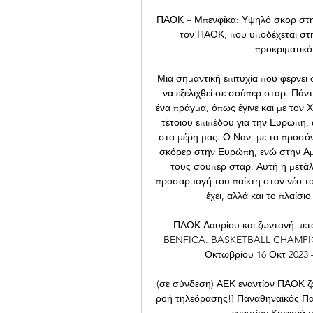
ΠΑΟΚ – Μπενφίκα: Υψηλό σκορ στην
τον ΠΑΟΚ, που υποδέχεται στη
προκριματικό
Μια σημαντική επιτυχία που φέρνει 
να εξελιχθεί σε σούπερ σταρ. Πάντα
ένα πράγμα, όπως έγινε και με τον Χ
τέτοιου επιπέδου για την Ευρώπη,
στα μέρη μας. Ο Ναν, με τα προσόντ
σκόρερ στην Ευρώπη, ενώ στην Αμε
τους σούπερ σταρ. Αυτή η μετάλλ
προσαρμογή του παίκτη στον νέο το
έχει, αλλά και το πλαίσι
ΠΑΟΚ Λαυρίου και ζωντανή μετά
BENFICA. BASKETBALL CHAMPION
Οκτωβρίου 16 Οκτ 2023 
(σε σύνδεση) ΑΕΚ εναντίον ΠΑΟΚ ζω
ροή τηλεόρασης!] Παναθηναϊκός Παν
εναντίον Κηφισιά 