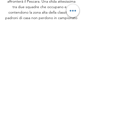
affronterà il Pescara. Una sfida attesissima 
tra due squadre che occupano e si 
contendono la zona alta della classifica. I 
padroni di casa non perdono in campionato 
dalla sfida contro il Catanzaro della 12ª 
giornata e non vogliono mollare la presa 
proprio adesso che sono solo 6 i punti che li 
dividono dalla vetta. Il team di mister Lerda 
è ancora imbattuto per quanto riguarda le 
sfide disputate in casa in questo 
campionato e, nonostante l’assenza di 
Petriccione e Mogos, non vogliono perdere 
assolutamente il primato. Dopo un ottimo 
inizio di stagione i delfini hanno subito una 
discesa impressionante, solo 4 punti nelle 
ultime 7 partite. 

Compreso - partite, calendario, risultati, 
classifiche e statistiche in tempo reale. 
Confronta QUI le ultime quote per tutte le 
partite! Ci sono 309 partite per il 
campionato questa settimana. Segui la 