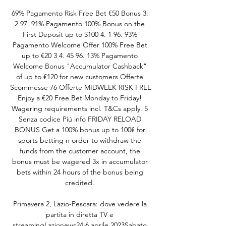
69% Pagamento Risk Free Bet €50 Bonus 3. 
2 97. 91% Pagamento 100% Bonus on the 
First Deposit up to $100 4. 1 96. 93% 
Pagamento Welcome Offer 100% Free Bet 
up to €20 3 4. 45 96. 13% Pagamento 
Welcome Bonus "Accumulator Cashback" 
of up to €120 for new customers Offerte 
Scommesse 76 Offerte MIDWEEK RISK FREE 
Enjoy a €20 Free Bet Monday to Friday! 
Wagering requirements incl. T&Cs apply. 5 
Senza codice Piú info FRIDAY RELOAD 
BONUS Get a 100% bonus up to 100€ for 
sports betting n order to withdraw the 
funds from the customer account, the 
bonus must be wagered 3x in accumulator 
bets within 24 hours of the bonus being 
credited. 

Primavera 2, Lazio-Pescara: dove vedere la 
partita in diretta TV e 
streamingLazionews24·6 aprile 2023Sabato 