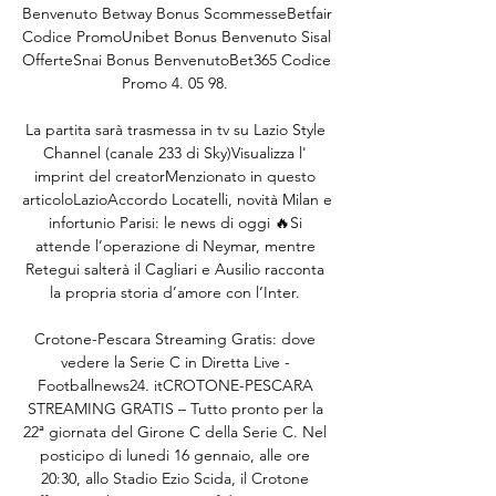
Benvenuto Betway Bonus ScommesseBetfair 
Codice PromoUnibet Bonus Benvenuto Sisal 
OfferteSnai Bonus BenvenutoBet365 Codice 
Promo 4. 05 98. 

La partita sarà trasmessa in tv su Lazio Style 
Channel (canale 233 di Sky)Visualizza l' 
imprint del creatorMenzionato in questo 
articoloLazioAccordo Locatelli, novità Milan e 
infortunio Parisi: le news di oggi 🔥Si 
attende l’operazione di Neymar, mentre 
Retegui salterà il Cagliari e Ausilio racconta 
la propria storia d’amore con l’Inter. 

Crotone-Pescara Streaming Gratis: dove 
vedere la Serie C in Diretta Live - 
Footballnews24. itCROTONE-PESCARA 
STREAMING GRATIS – Tutto pronto per la 
22ª giornata del Girone C della Serie C. Nel 
posticipo di lunedi 16 gennaio, alle ore 
20:30, allo Stadio Ezio Scida, il Crotone 