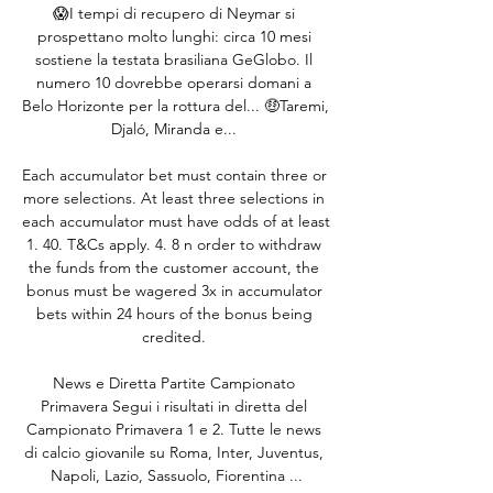
😱I tempi di recupero di Neymar si 
prospettano molto lunghi: circa 10 mesi 
sostiene la testata brasiliana GeGlobo. Il 
numero 10 dovrebbe operarsi domani a 
Belo Horizonte per la rottura del... 🤑Taremi, 
Djaló, Miranda e... 

Each accumulator bet must contain three or 
more selections. At least three selections in 
each accumulator must have odds of at least 
1. 40. T&Cs apply. 4. 8 n order to withdraw 
the funds from the customer account, the 
bonus must be wagered 3x in accumulator 
bets within 24 hours of the bonus being 
credited. 

News e Diretta Partite Campionato 
Primavera Segui i risultati in diretta del 
Campionato Primavera 1 e 2. Tutte le news 
di calcio giovanile su Roma, Inter, Juventus, 
Napoli, Lazio, Sassuolo, Fiorentina ...
