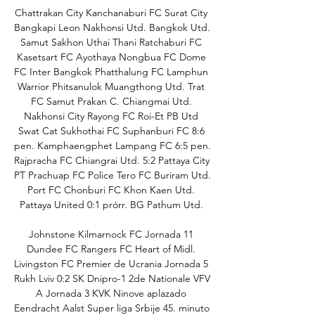
Chattrakan City Kanchanaburi FC Surat City 
Bangkapi Leon Nakhonsi Utd. Bangkok Utd. 
Samut Sakhon Uthai Thani Ratchaburi FC 
Kasetsart FC Ayothaya Nongbua FC Dome 
FC Inter Bangkok Phatthalung FC Lamphun 
Warrior Phitsanulok Muangthong Utd. Trat 
FC Samut Prakan C. Chiangmai Utd. 
Nakhonsi City Rayong FC Roi-Et PB Utd 
Swat Cat Sukhothai FC Suphanburi FC 8:6 
pen. Kamphaengphet Lampang FC 6:5 pen. 
Rajpracha FC Chiangrai Utd. 5:2 Pattaya City 
PT Prachuap FC Police Tero FC Buriram Utd. 
Port FC Chonburi FC Khon Kaen Utd. 
Pattaya United 0:1 prórr. BG Pathum Utd. 

Johnstone Kilmarnock FC Jornada 11 
Dundee FC Rangers FC Heart of Midl. 
Livingston FC Premier de Ucrania Jornada 5 
Rukh Lviv 0:2 SK Dnipro-1 2de Nationale VFV 
A Jornada 3 KVK Ninove aplazado 
Eendracht Aalst Super liga Srbije 45. minuto 