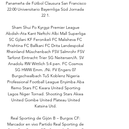
Panameña de Fútbol Clausura San Francisco 
22:00 Universitario Bayernliga Süd Jornada 
22 1. 

Sham Shui Po Kyrgyz Premier League 
Abdish-Ata Kant Neftchi Albi Mall Superliga 
SC Gjilani KF Feronikeli FC Malisheva FC 
Prishtina FC Ballkani FC Drita Landespokal 
Rheinland Müschenbach FSV Salmrohr FSV 
Tarforst Eintracht Trier SG Neitersen/A. SV 
Anadolu RW Wittlich 5:4 pen. FC Cosmos 
SG HWW Emm. /Ni. FV Engers 07 
Burgschwalbach TuS Koblenz Nigeria 
Professional Football League Enyimba Aba 
Remo Stars FC Kwara United Sporting 
Lagos Niger Tornad. Shooting Stars Akwa 
United Gombe United Plateau United 
Katsina Utd. 

Real Sporting de Gijón B – Burgos CF: 
Marcador en vivo Partido Real Sporting de 