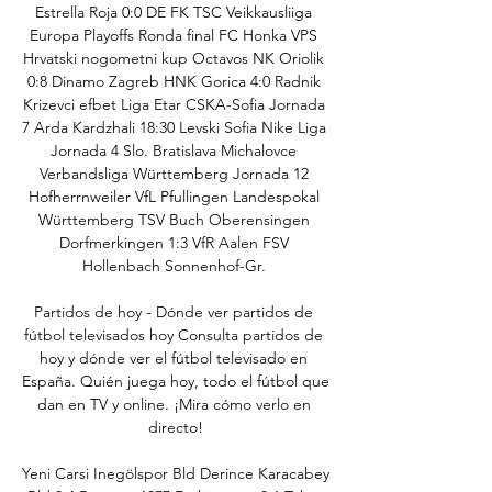
Estrella Roja 0:0 DE FK TSC Veikkausliiga 
Europa Playoffs Ronda final FC Honka VPS 
Hrvatski nogometni kup Octavos NK Oriolik 
0:8 Dinamo Zagreb HNK Gorica 4:0 Radnik 
Krizevci efbet Liga Etar CSKA-Sofia Jornada 
7 Arda Kardzhali 18:30 Levski Sofia Nike Liga 
Jornada 4 Slo. Bratislava Michalovce 
Verbandsliga Württemberg Jornada 12 
Hofherrnweiler VfL Pfullingen Landespokal 
Württemberg TSV Buch Oberensingen 
Dorfmerkingen 1:3 VfR Aalen FSV 
Hollenbach Sonnenhof-Gr. 

Partidos de hoy - Dónde ver partidos de 
fútbol televisados hoy Consulta partidos de 
hoy y dónde ver el fútbol televisado en 
España. Quién juega hoy, todo el fútbol que 
dan en TV y online. ¡Mira cómo verlo en 
directo!

Yeni Carsi Inegölspor Bld Derince Karacabey 