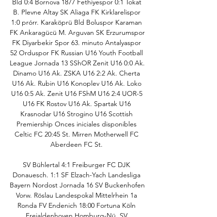
Bld 0:4 Bornova 1877 Fethiyespor 0:1 Tokat 
B. Plevne Altay SK Aliaga FK Kirklarelispor 
1:0 prórr. Karaköprü Bld Boluspor Karaman 
FK Ankaragücü M. Arguvan SK Erzurumspor 
FK Diyarbekir Spor 63. minuto Antalyaspor 
52 Orduspor FK Russian U16 Youth Football 
League Jornada 13 SShOR Zenit U16 0:0 Ak. 
Dinamo U16 Ak. ZSKA U16 2:2 Ak. Cherta 
U16 Ak. Rubin U16 Konoplev U16 Ak. Loko 
U16 0:5 Ak. Zenit U16 FShM U16 2:4 UOR-5 
U16 FK Rostov U16 Ak. Spartak U16 
Krasnodar U16 Strogino U16 Scottish 
Premiership Onces iniciales disponibles 
Celtic FC 20:45 St. Mirren Motherwell FC 
Aberdeen FC St. 

SV Bühlertal 4:1 Freiburger FC DJK 
Donauesch. 1:1 SF Elzach-Yach Landesliga 
Bayern Nordost Jornada 16 SV Buckenhofen 
Vorw. Röslau Landespokal Mittelrhein 1a 
Ronda FV Endenich 18:00 Fortuna Köln 
Freialdenhoven Homburg-Nü. SV 