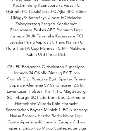
Kozármisleny Kazincbarcika Vasas FC 
Gyirmót FC Tiszakécske FC Ajka BFC Siófok 
Diósgyőr Tatabánya Újpest FC Haladás 
Zalaegerszeg Szeged Kecskemét 
Ferencváros Puskás AFC Premium Liiga 
Jornada 34 JK Tammeka Kuressaare FCI 
Levadia Pärnu Vaprus JK Trans Narva FC 
Flora Thai FA Cup Marines FC MH Nakhonsi 
Kabin Utd Phrae Utd. 

CFL FK Podgorica O'zbekiston Superligasi 
Jornada 24 OKMK Olmaliq FK Turon 
Slovnaft Cup Povazska Byst. Spartak Trnava 
Copa de Alemania SV Sandhausen 2:5 B. 
Leverkusen Holstein Kiel 1. FC Magdeburg 
SC Friburgo SC Paderborn Bor. Dortmund 
Hoffenheim Viktoria Köln Eintracht 
Saarbrücken Bayern Múnich 1. FC Nürnberg 
Hansa Rostock Hertha Berlín Mainz Liga 
Guate Apertura 46. minuto Zacapa Cobán 
Imperial Deportivo Mixco Coatepeque Liga 