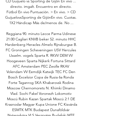
CD Guijuelo vs Sporting de Gijón En vivo ... 
directo. imgalt. Encuentro en directo. 
Fútbol En vivo Puntuación. > En vivo. > CD 
GuijuelovsSporting de GijónEn vivo. Cuotas. 
1X2 Hándicap Más de/menos de. No ...

Reggiana 90. minuto Lecce Parma Udinese 
21:00 Cagliari KNVB beker 52. minuto HHC 
Hardenberg Heracles Almelo Rijnsburgse B. 
FC Groningen Scheveningen USV Hercules 
IJsselm. vogels Sparta R. RKVV DEM VV 
Hoogeveen Sparta Nijkerk Fortuna Sittard 
AFC Amsterdam PEC Zwolle RKAV 
Volendam VV Eemdijk Katwijk TEC FC Den 
Bosch Excelsior Copa de Rusia 6a Ronda 
Forte Taganrog SKA Khabarovsk Rodina 
Moscow Chernomorets N. Khimki Dinamo 
Vlad. Sochi Fakel Voronezh Lokomotiv 
Moscú Rubin Kazan Spartak Moscú 2:1 DE 
Krasnodar Magyar Kupa Unione FC Kisvárda 
ESMTK MTK Budapest Dunaföldvár 
Nyíregyháza VLS Veszprém Budafoki MTE 