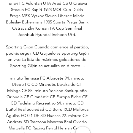
Tunari FC Voluntari UTA Arad CS U Craiova 
Steaua FC Rapid 1923 MOL Cup Dukla 
Praga MFK Vyskov Slovan Liberec Mlada 
Boleslav Bohemians 1905 Sparta Praga Banik 
Ostrava Zlin Korean FA Cup Semifinal 
Jeonbuk Hyundai Incheon Utd. 

Sporting Gijón Cuando comience el partido, 
podrás seguir CD Guijuelo vs Sporting Gijón 
en vivo La lista de máximos goleadores de 
Sporting Gijón se actualiza en directo ...

minuto Terrassa FC Albacete 94. minuto 
Utebo FC CD Mirandés Barakaldo CF 
Málaga CF 85. minuto Yeclano Sanluqueño 
Orihuela CF Gimnàstic CE Europa Elche CF 
CD Tudelano Recreativo 64. minuto CD 
Buñol Real Sociedad CD Boiro RCD Mallorca 
Águilas FC 0:1 DE SD Huesca 22. minuto CE 
Andratx SD Tarazona Manresa Real Oviedo 
Marbella FC Racing Ferrol Hernán Cortés 