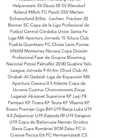
Helpenstein SV Deutz 05 SV Eilendorf 
Roland Millich FC Pesch SSV Merten 
Eicherscheid Erftst. -Lechen. Frechen 20 
Bonner SC Copa de la Liga Profesional de 
Fútbol Central Córdoba Unión Santa Fe 
Liga MX Apertura Jornada 15 Toluca Club 
Puebla Querétaro FC Chivas León Pumas 
UNAM Monterrey Necaxa Copa División 
Profesional Fase de Grupos Blooming 
Nacional Potosí Palmaflor 20:00 Guabirá Yelo 
League Jornada 9 Al-Ain Ohod Club Al-
Orobah Al-Qadsiah Liga de Expansión MX 
Apertura Oaxaca 0:3 Atlante Copa de 
Ucrania Cuartos Chornomorets Zorya 
Lugansk Abissnet Superiore KF Laçi FK 
Partizani KF Tirana KF Teuta KF Vllaznia KF 
Erzeni Premijer Liga BiH U19 Banja Luka U19 
4:4 Zeljeznicar U19 Zvijezda 09 U19 Sarajevo 
U19 Copa de Bielorrusia Neman Grodno 
Slavia Cupa României SCM Zalau FC U 
Craiova Pecica 0:6 FC Hermannstadt CS 