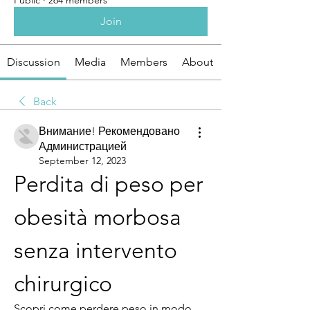
Public
·
264 members
Join
Discussion
Media
Members
About
Back
Внимание! Рекомендовано
Администрацией
September 12, 2023
Perdita di peso per 
obesità morbosa 
senza intervento 
chirurgico
Scopri come perdere peso in modo 