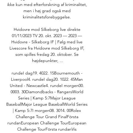
ikke kun med efterforskning af kriminalitet, 
men i høj grad også med 
kriminalitetsforebyggelse. 

Hvidovre mod Silkeborg live direkte 
01/11/2023 TV 20. okt. 2023 — 2023 — 
Hvidovre - Silkeborg IF | Følg med live 
Livescore fra Hvidovre mod Silkeborg IF, 
som spilles fredag 20. oktober. Se 
højdepunkter, ...

rundeI dag19. 4022. 15Bournemouth - 
Liverpool4. rundeI dag20. 1022. 45Man 
United - Newcastle4. rundeI morgen00. 
0003. 30Diamondbacks - RangersWorld 
Series | Kamp 5:7Major League 
BaseballMajor League BaseballWorld Series 
| Kamp 5:7I morgen08. 3014. 00Rolex 
Challenge Tour Grand FinalFörsta 
rundanEuropean Challenge TourEuropean 
Challenge TourFörsta rundanVis 