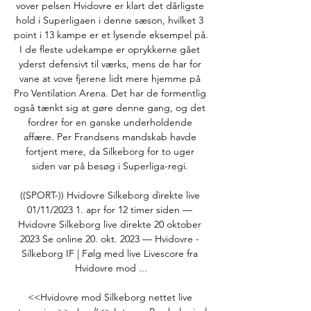
vover pelsen Hvidovre er klart det dårligste 
hold i Superligaen i denne sæson, hvilket 3 
point i 13 kampe er et lysende eksempel på. 
I de fleste udekampe er oprykkerne gået 
yderst defensivt til værks, mens de har for 
vane at vove fjerene lidt mere hjemme på 
Pro Ventilation Arena. Det har de formentlig 
også tænkt sig at gøre denne gang, og det 
fordrer for en ganske underholdende 
affære. Per Frandsens mandskab havde 
fortjent mere, da Silkeborg for to uger 
siden var på besøg i Superliga-regi. 

((SPORT-)) Hvidovre Silkeborg direkte live 
01/11/2023 1. apr for 12 timer siden — 
Hvidovre Silkeborg live direkte 20 oktober 
2023 Se online 20. okt. 2023 — Hvidovre - 
Silkeborg IF | Følg med live Livescore fra 
Hvidovre mod ...

<<Hvidovre mod Silkeborg nettet live 