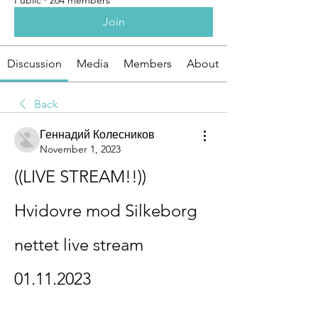
Public
·
264 members
Join
Discussion
Media
Members
About
Back
Геннадий Колесников
November 1, 2023
((LIVE STREAM!!)) 
Hvidovre mod Silkeborg 
nettet live stream 
01.11.2023