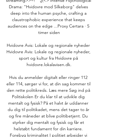
streaming>>~!    √(<> Intense Psychological 
Drama: "Hvidovre mod Silkeborg" delves 
deep into the human psyche, crafting a 
claustrophobic experience that keeps 
audiences on the edge ...Proxy Certara · 5 
timer siden

Hvidovre Avis: Lokale og regionale nyheder 
Hvidovre Avis: Lokale og regionale nyheder, 
sport og kultur fra Hvidovre på 
hvidovre.lokalavisen.dk.

Hvis du anmelder digitalt eller ringer 112 
eller 114, sørger vi for, at din sag kommer til 
den rette politikreds. Læs mere Søg ind på 
Politiskolen Er du klar til at udvikle dig 
mentalt og fysisk? På et halvt år uddanner 
du dig til politikadet, mens det tager to år 
og fire måneder at blive politibetjent. Du 
styrker dig mentalt og fysisk og får et 
helstøbt fundament for din karriere. 
Forebyg kriminalitet I politiet arbejder vi 