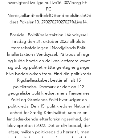
oversigtenLive lige nuLive16. 00Viborg FF - 
FC 
NordsjællandFodboldOttendedelsfinaleOd
dset Pokalen10. 27027027027027%Live14. 

Forside | PolitiKnallertaktion i Vendsyssel 
Tirsdag den 31. oktober 2023 afholdte 
færdselsafdelingen i Nordjyllands Politi 
knallertaktion i Vendsyssel. På trods af regn 
og kulde havde en del knallertførere vovet 
sig ud, og politiet måtte gentagne gange 
hive bødeblokken frem. Find din politikreds 
Rigsfællesskabet består af i alt 15 
politikredse. Danmark er delt op i 12 
geografiske politikredse, mens Færøernes 
Politi og Grønlands Politi hver udgør en 
politikreds. Den 15. politikreds er National 
enhed for Særlig Kriminalitet, som er en 
landsdækkende efterforskningsenhed, der 
blev oprettet i 2022. Det er din bopæl, der 
afgør, hvilken politikreds du hører til, men 