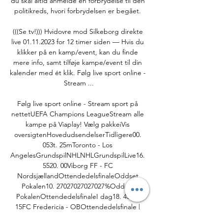
du skal altid anmelde en forbrydelse til den 
politikreds, hvori forbrydelsen er begået. 

(((Se tv!))) Hvidovre mod Silkeborg direkte 
live 01.11.2023 for 12 timer siden — Hvis du 
klikker på en kamp/event, kan du finde 
mere info, samt tilføje kampe/event til din 
kalender med ét klik. Følg live sport online - 
Stream ...

Følg live sport online - Stream sport på 
nettetUEFA Champions LeagueStream alle 
kampe på Viaplay! Vælg pakkeiVis 
oversigtenHovedudsendelserTidligere00. 
053t. 25mToronto - Los 
AngelesGrundspilNHLNHLGrundspilLive16. 
5520. 00Viborg FF - FC 
NordsjællandOttendedelsfinaleOddset 
Pokalen10. 27027027027027%Oddset 
PokalenOttendedelsfinaleI dag18. 4522. 
15FC Fredericia - OBOttendedelsfinale | 
StudieOddset PokalenOddset 