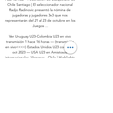
Chile Santiago | El seleccionador nacional 
Radjo Radinovic presentó la nómina de 
jugadoras y jugadores 3x3 que nos 
representarán del 21 al 23 de octubre en los 
Juegos ...

Ver Uruguay U23-Colombia U23 en vivo 
transmisión 1 hace 16 horas — (transmisión 
en vivo<<<<) Estados Unidos U23 contra 11 
oct 2023 — USA U23 en Amistosos 
internacionales. Vírgenes - Chile | Highlights 
- # ...

Cuándo y dónde ver Chile Sub 23 vs. 
Estados Unidos hace 1 día — El partido por 
las semifinales de los Juegos Panamericanos 
entre Chile y Estados Unidos, se jugará este 
miércoles 1 de noviembre, a las 17:00 ...

Chile U23 vs EE. UU. U23 el 01.11.2023 - 
Fútbol U23 01.11.2023 – Cuotas de Apuestas 