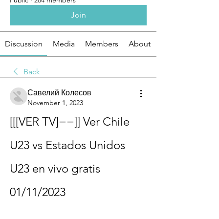
Public
·
264 members
Join
Discussion
Media
Members
About
Back
Савелий Колесов
November 1, 2023
[[[VER TV]==]] Ver Chile 
U23 vs Estados Unidos 
U23 en vivo gratis 
01/11/2023