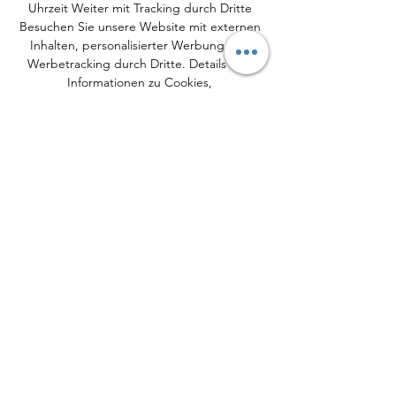
Uhrzeit Weiter mit Tracking durch Dritte 
Besuchen Sie unsere Website mit externen 
Inhalten, personalisierter Werbung und 
Werbetracking durch Dritte. Details und 
Informationen zu Cookies, 
Verarbeitungszwecken sowie Ihrer 
jederzeitigen Widerrufsmöglichkeit finden 
Sie in der Datenschutzerklärung und in den 
Privatsphäre-Einstellungen. Nutzen Sie 
unser Angebot ohne Werbetracking durch 
Dritte für 4, 99 Euro/Monat. Kunden mit 
einem bestehenden Abo (Tageszeitung, e-
Paper oder PLUS) zahlen nur 0, 99 
Euro/Monat. 

FC Magdeburg SV Sandhausen vs Bayer 
Leverkusen 20. 30 Uhr: 1. FC Saarbrücken 
vs. FC Bayern München Viktoria Köln vs. 
Eintracht Frankfurt 1. FC Nürnberg vs. 
Hansa Rostock Hertha BSC vs. FSV Mainz 05 
DFB-Pokal: Wer zeigt / überträgt BVB 