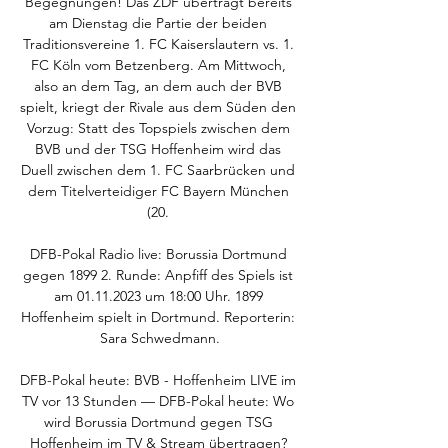
Begegnungen! Das ZDF überträgt bereits 
am Dienstag die Partie der beiden 
Traditionsvereine 1. FC Kaiserslautern vs. 1. 
FC Köln vom Betzenberg. Am Mittwoch, 
also an dem Tag, an dem auch der BVB 
spielt, kriegt der Rivale aus dem Süden den 
Vorzug: Statt des Topspiels zwischen dem 
BVB und der TSG Hoffenheim wird das 
Duell zwischen dem 1. FC Saarbrücken und 
dem Titelverteidiger FC Bayern München 
(20. 

DFB-Pokal Radio live: Borussia Dortmund 
gegen 1899 2. Runde: Anpfiff des Spiels ist 
am 01.11.2023 um 18:00 Uhr. 1899 
Hoffenheim spielt in Dortmund. Reporterin: 
Sara Schwedmann.

DFB-Pokal heute: BVB - Hoffenheim LIVE im 
TV vor 13 Stunden — DFB-Pokal heute: Wo 
wird Borussia Dortmund gegen TSG 
Hoffenheim im TV & Stream übertragen? 