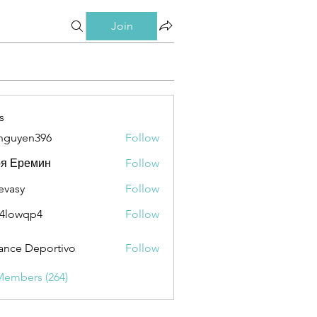
Join
s
nguyen396
Follow
en396
ря Еремин
Follow
evasy
Follow
y
4lowqp4
Follow
qp4
ance Deportivo
Follow
Members (264)