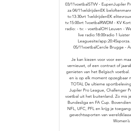
03/11voetbalSTVV - EupenJupiler Pro 
za 04/11veldrijdenEK beloftenmannen
tv:13:30vrt 1veldrijdenEK elitevrouw
tv:15:00vrt 1voetbalRWDM - KV Kortr
radio: - tv: - voetbalOH Leuven - W
live radio:18:00radio 1 luist
Leaguesite/app:20:45sporza. be
05/11voetbalCercle Brugge - An
Je kan kiezen voor voor een ma
vernieuwt, of een contract of ja
genieten van het Belgisch voetbal.
en is op elk moment opzegbaar 
TOTAL De ultieme sportbeleving.
Jupiler Pro League, Challenger P
voetbal uit het buitenland. Zo mis j
Bundesliga en FA Cup. Bovendien k
NFL, UFC, PFL en krijg je toegan
gevechtssporten van wereldklasse
Women’s 