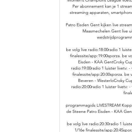
Per abonnement kan je 1 stream t
streaming apparaten, smartphones
Patro Eisden Gent kijken live strea
Maasmechelen Gent live uits
wedstrijdprogramma 
be volg live radio:18:00radio 1 luist
finalessite/app:19:00sporza. be volg
Eisden - KAA GentCroky Cup: 
radio:19:00radio 1 luister livetv
finalessite/app:20:00sporza. be vo
Beveren - WesterloCroky Cup: 
radio:20:00radio 1 luister livetv
fina
programmagids LIVESTREAM Koppenb
de Steene Patro Eisden - KAA GentCro
be volg live radio:20:30radio 1 luis
1/16e finalessite/app:20:45sporza