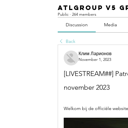
ATLGroup v5 G
Public
·
264 members
Discussion
Media
Back
Клим Ларионов
November 1, 2023
[LIVESTREAM##] Patro
november 2023
Welkom bij de officiële websit