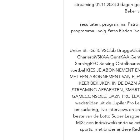
streaming 01.11.2023 3 dagen gel
Beker va
resultaten, programma, Patro 
programma - volg Patro Eisden live
Union St. -G. R. VSClub BruggeClub
CharleroiVSKAA GentKAA Gent S
SeraingRFC Seraing Ontelbaar v
voetbal KIES JE ABONNEMENT E
MET EEN ABONNEMENT VAN ELEVE
KEER BEKIJKEN IN DE DAZN A
STREAMING APPARATEN, SMARTP
GAMECONSOLE. DAZN PRO LEAGUE W
wedstrijden uit de Jupiler Pro L
omkadering, live-interviews en a
beste van de Lotto Super League 
MIX: een indrukwekkende select
sports, met onder andere Red