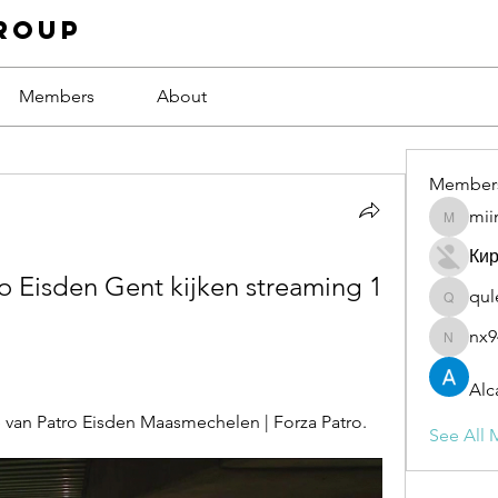
roup
Members
About
Member
mii
miinguy
Ки
 Eisden Gent kijken streaming 1 
qul
qulevas
nx9
nx94low
Alc
e van Patro Eisden Maasmechelen | Forza Patro.
See All 