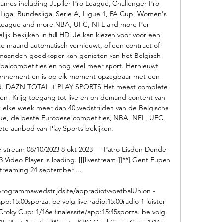
ames including Jupiler Pro League, Challenger Pro 
iga, Bundesliga, Serie A, Ligue 1, FA Cup, Women's 
League and more NBA, UFC, NFL and more Per 
jk bekijken in full HD. Je kan kiezen voor voor een 
e maand automatisch vernieuwt, of een contract of 
maanden goedkoper kan genieten van het Belgisch 
balcompetities en nog veel meer sport. Hernieuwt 
abonnement en is op elk moment opzegbaar met een 
nd. DAZN TOTAL + PLAY SPORTS Het meest complete 
n! Krijg toegang tot live en on demand content van 
k elke week meer dan 40 wedstrijden van de Belgische 
ue, de beste Europese competities, NBA, NFL, UFC, 
te aanbod van Play Sports bekijken. 

 stream 08/10/2023 8 okt 2023 — Patro Eisden Dender 
 Video Player is loading. [[[livestream!]]**] Gent Eupen 
streaming 24 september ...

ogrammawedstrijdsite/appradiotvvoetbalUnion - 
p:15:00sporza. be volg live radio:15:00radio 1 luister 
pCroky Cup: 1/16e finalessite/app:15:45sporza. be volg 
etv:15:25vrt 1voetbalWezet - KRC GenkCroky Cup: 1/16e 