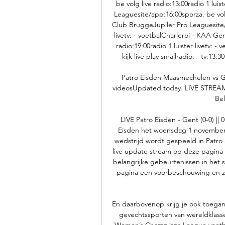
be volg live radio:13:00radio 1 lui
Leaguesite/app:16:00sporza. be volg 
Club BruggeJupiler Pro Leaguesite/ap
livetv: - voetbalCharleroi - KAA Ge
radio:19:00radio 1 luister livetv: 
kijk live play smallradio: - tv:13
Patro Eisden Maasmechelen vs Ge
videosUpdated today. LIVE STREAM
Bel
LIVE Patro Eisden - Gent (0-0) ||
Eisden het woensdag 1 november 
wedstrijd wordt gespeeld in Patro 
live update stream op deze pagina 
belangrijke gebeurtenissen in het 
pagina een voorbeschouwing en zo
En daarbovenop krijg je ook toega
gevechtssporten van wereldklasse
Women’s Champions League voetbal.