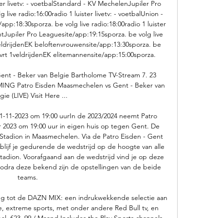
ster livetv: - voetbalStandard - KV MechelenJupiler Pro 
live radio:16:00radio 1 luister livetv: - voetbalUnion - 
p:18:30sporza. be volg live radio:18:00radio 1 luister 
ntJupiler Pro Leaguesite/app:19:15sporza. be volg live 
- veldrijdenEK beloftenvrouwensite/app:13:30sporza. be 
:30vrt 1veldrijdenEK elitemannensite/app:15:00sporza. 

nt - Beker van Belgie Bartholome TV-Stream 7. 23 
ING Patro Eisden Maasmechelen vs Gent - Beker van 
gie (LIVE) Visit Here ...

 01-11-2023 om 19:00 uurIn de 2023/2024 neemt Patro 
2023 om 19:00 uur in eigen huis op tegen Gent. De 
Stadion in Maasmechelen. Via de Patro Eisden - Gent 
blijf je gedurende de wedstrijd op de hoogte van alle 
stadion. Voorafgaand aan de wedstrijd vind je op deze 
dra deze bekend zijn de opstellingen van de beide 
teams. 

ng tot de DAZN MIX: een indrukwekkende selectie aan 
, extreme sports, met onder andere Red Bull tv, en 
 €23. 99 / Maand Includes the Play Sports channels 