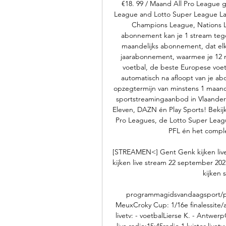
€18. 99 / Maand All Pro League g
League and Lotto Super League LaL
Champions League, Nations 
abonnement kan je 1 stream tegeli
maandelijks abonnement, dat elk
jaarabonnement, waarmee je 12 
voetbal, de beste Europese voet
automatisch na afloopt van je 
opzegtermijn van minstens 1 maa
sportstreamingaanbod in Vlaandere
Eleven, DAZN én Play Sports! Bekij
Pro Leagues, de Lotto Super Leag
PFL én het comple
[STREAMEN<] Gent Genk kijken live
kijken live stream 22 september 2023
kijken 
programmagidsvandaagsport/pr
MeuxCroky Cup: 1/16e finalessite/ap
livetv: - voetbalLierse K. - Antwer
live radio:15:45radio 1 luister liv