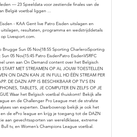
eden — 23 Speeldata voor zestiende finales van de 
n België voetbal liggen ...

Eisden - KAA Gent live Patro Eisden uitslagen en 
 uitslagen, resultaten, programma en wedstrijddetails 
op Livesport.com.

 Brugge Sun 05 Nov|18:55 Sporting CharleroiSporting 
un 05 Nov|15:45 Patro EisdenPatro EisdenVSRFC 
eel uren aan On Demand content over het Belgisch 
N START MET STREAMEN OP AL JOUW TOESTELLEN 
N ON DAZN KAN JE IN FULL HD ÉÉN STREAM PER 
PP. DE DAZN APP IS BESCHIKBAAR OP TV'S EN 
HONES, TABLETS, JE COMPUTER EN ZELFS OP JE 
aar het Belgisch voetbal thuiskomt! Bekijk alle 
eague en de Challenger Pro League met de strafste 
nalyses van experten. Daarbovenop bekijk je ook het 
en de ePro league en krijg je toegang tot de DAZN 
ie aan gevechtssporten van wereldklasse, extreme 
 Bull tv, en Women’s Champions League voetbal. 
