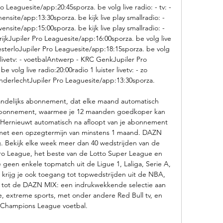
Leaguesite/app:20:45sporza. be volg live radio: - tv: - 
site/app:13:30sporza. be kijk live play smallradio: - 
ensite/app:15:00sporza. be kijk live play smallradio: - 
ijkJupiler Pro Leaguesite/app:16:00sporza. be volg live 
esterloJupiler Pro Leaguesite/app:18:15sporza. be volg 
er livetv: - voetbalAntwerp - KRC GenkJupiler Pro 
 volg live radio:20:00radio 1 luister livetv: - zo 
derlechtJupiler Pro Leaguesite/app:13:30sporza. 

andelijks abonnement, dat elke maand automatisch 
arabonnement, waarmee je 12 maanden goedkoper kan 
 Hernieuwt automatisch na afloopt van je abonnement 
met een opzegtermijn van minstens 1 maand. DAZN 
 Bekijk elke week meer dan 40 wedstrijden van de 
ro League, het beste van de Lotto Super League en 
e geen enkele topmatch uit de Ligue 1, Laliga, Serie A, 
rijg je ook toegang tot topwedstrijden uit de NBA, 
g tot de DAZN MIX: een indrukwekkende selectie aan 
, extreme sports, met onder andere Red Bull tv, en 
Champions League voetbal. 
