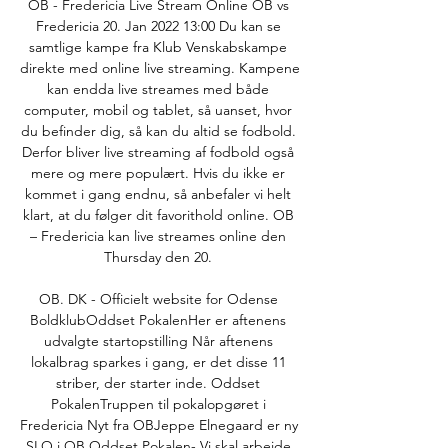
OB - Fredericia Live Stream Online OB vs 
Fredericia 20. Jan 2022 13:00 Du kan se 
samtlige kampe fra Klub Venskabskampe 
direkte med online live streaming. Kampene 
kan endda live streames med både 
computer, mobil og tablet, så uanset, hvor 
du befinder dig, så kan du altid se fodbold. 
Derfor bliver live streaming af fodbold også 
mere og mere populært. Hvis du ikke er 
kommet i gang endnu, så anbefaler vi helt 
klart, at du følger dit favorithold online. OB 
– Fredericia kan live streames online den 
Thursday den 20. 

OB. DK - Officielt website for Odense 
BoldklubOddset PokalenHer er aftenens 
udvalgte startopstilling Når aftenens 
lokalbrag sparkes i gang, er det disse 11 
striber, der starter inde. Oddset 
PokalenTruppen til pokalopgøret i 
Fredericia Nyt fra OBJeppe Elnegaard er ny 
SLO i OB Oddset Pokalen- Vi skal arbejde 