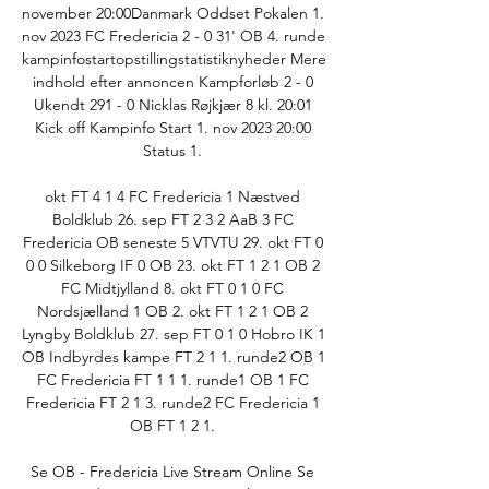
november 20:00Danmark Oddset Pokalen 1. 
nov 2023 FC Fredericia 2 - 0 31' OB 4. runde 
kampinfostartopstillingstatistiknyheder Mere 
indhold efter annoncen Kampforløb 2 - 0 
Ukendt 291 - 0 Nicklas Røjkjær 8 kl. 20:01 
Kick off Kampinfo Start 1. nov 2023 20:00 
Status 1. 

okt FT 4 1 4 FC Fredericia 1 Næstved 
Boldklub 26. sep FT 2 3 2 AaB 3 FC 
Fredericia OB seneste 5 VTVTU 29. okt FT 0 
0 0 Silkeborg IF 0 OB 23. okt FT 1 2 1 OB 2 
FC Midtjylland 8. okt FT 0 1 0 FC 
Nordsjælland 1 OB 2. okt FT 1 2 1 OB 2 
Lyngby Boldklub 27. sep FT 0 1 0 Hobro IK 1 
OB Indbyrdes kampe FT 2 1 1. runde2 OB 1 
FC Fredericia FT 1 1 1. runde1 OB 1 FC 
Fredericia FT 2 1 3. runde2 FC Fredericia 1 
OB FT 1 2 1. 

Se OB - Fredericia Live Stream Online﻿ Se 