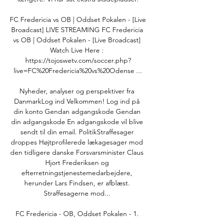
FC Fredericia vs OB | Oddset Pokalen - [Live 
Broadcast] LIVE STREAMING FC Fredericia 
vs OB | Oddset Pokalen - [Live Broadcast] 
Watch Live Here : 
https://tojoswetv.com/soccer.php?
live=FC%20Fredericia%20vs%20Odense ...

Nyheder, analyser og perspektiver fra 
DanmarkLog ind Velkommen! Log ind på 
din konto Gendan adgangskode Gendan 
din adgangskode En adgangskode vil blive 
sendt til din email. PolitikStraffesager 
droppes Højtprofilerede lækagesager mod 
den tidligere danske Forsvarsminister Claus 
Hjort Frederiksen og 
efterretningstjenestemedarbejdere, 
herunder Lars Findsen, er afblæst. 
Straffesagerne mod... 

FC Fredericia - OB, Oddset Pokalen - 1. 