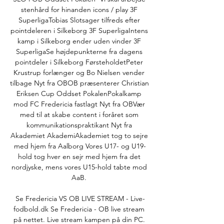
stenhård for hinanden icons / play 3F 
SuperligaTobias Slotsager tilfreds efter 
pointdeleren i Silkeborg 3F SuperligaIntens 
kamp i Silkeborg ender uden vinder 3F 
SuperligaSe højdepunkterne fra dagens 
pointdeler i Silkeborg FørsteholdetPeter 
Krustrup forlænger og Bo Nielsen vender 
tilbage Nyt fra OBOB præsenterer Christian 
Eriksen Cup Oddset PokalenPokalkamp 
mod FC Fredericia fastlagt Nyt fra OBVær 
med til at skabe content i foråret som 
kommunikationspraktikant Nyt fra 
Akademiet AkademiAkademiet tog to sejre 
med hjem fra Aalborg Vores U17- og U19-
hold tog hver en sejr med hjem fra det 
nordjyske, mens vores U15-hold tabte mod 
AaB. 

Se Fredericia VS OB LIVE STREAM - Live-
fodbold.dk Se Fredericia - OB live stream 
på nettet. Live stream kampen på din PC. 