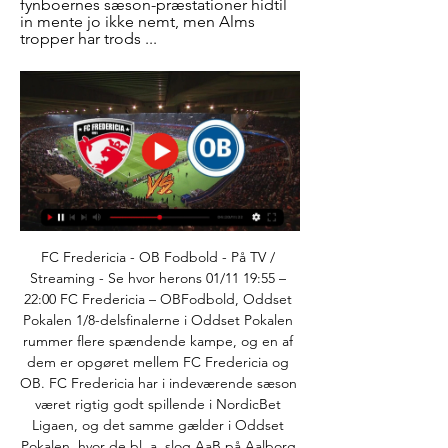
fynboernes sæson-præstationer hidtil 
in mente jo ikke nemt, men Alms 
tropper har trods ...
FC Fredericia - OB Fodbold - På TV / 
Streaming - Se hvor herons 01/11 19:55 – 
22:00 FC Fredericia – OBFodbold, Oddset 
Pokalen 1/8-delsfinalerne i Oddset Pokalen 
rummer flere spændende kampe, og en af 
dem er opgøret mellem FC Fredericia og 
OB. FC Fredericia har i indeværende sæson 
været rigtig godt spillende i NordicBet 
Ligaen, og det samme gælder i Oddset 
Pokalen, hvor de bl. a. slog AaB på Aalborg 