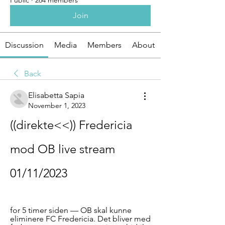
Public
·
264 members
Join
Discussion
Media
Members
About
Back
Elisabetta Sapia
November 1, 2023
((direkte<<)) Fredericia 
mod OB live stream 
01/11/2023
for 5 timer siden — OB skal kunne 
eliminere FC Fredericia. Det bliver med 