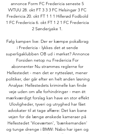
annonce Form FC Fredericia seneste 5 
VVTUU 28. okt FT 3 3 3 FC Helsingør 3 FC 
Fredericia 20. okt FT 1 1 1 Hillerød Fodbold 
1 FC Fredericia 6. okt FT 1 2 1 FC Fredericia 
2 Sønderjyske 1. 

Følg kampen live: Der er kæmpe pokalbrag 
i Fredericia - lykkes det at sende 
superligaklubben OB ud i mørket? Annonce 
Forsiden netop nu Fredericia For 
abonnenter Nu strammes reglerne for 
Hellestedet - men det er nyttesløst, mener 
politiker, der går efter en helt anden løsning 
Analyse: Hellestedets kriminelle kan finde 
veje uden om alle forhindringer - men ét 
mærkværdigt forslag kan have en stor effekt 
Ulovligheder, tyveri og utryghed har fået 
advokater til at tage affære: Det kan bane 
vejen for de længe ønskede kameraer på 
Hellestedet 'Viceværten', 'bænkemanden' 
og tunge drenge i BMW: Nabo har igen og 