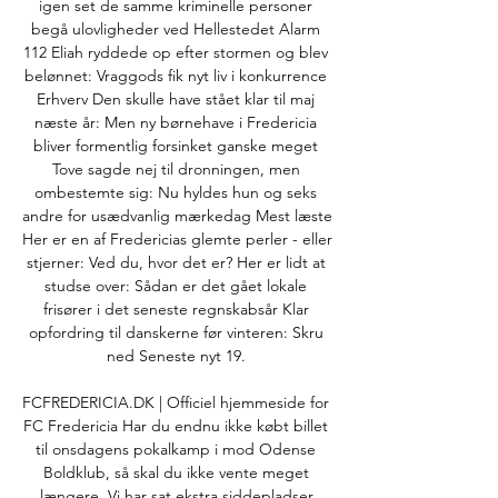
igen set de samme kriminelle personer 
begå ulovligheder ved Hellestedet Alarm 
112 Eliah ryddede op efter stormen og blev 
belønnet: Vraggods fik nyt liv i konkurrence 
Erhverv Den skulle have stået klar til maj 
næste år: Men ny børnehave i Fredericia 
bliver formentlig forsinket ganske meget 
Tove sagde nej til dronningen, men 
ombestemte sig: Nu hyldes hun og seks 
andre for usædvanlig mærkedag Mest læste 
Her er en af Fredericias glemte perler - eller 
stjerner: Ved du, hvor det er? Her er lidt at 
studse over: Sådan er det gået lokale 
frisører i det seneste regnskabsår Klar 
opfordring til danskerne før vinteren: Skru 
ned Seneste nyt 19. 

FCFREDERICIA.DK | Officiel hjemmeside for 
FC Fredericia Har du endnu ikke købt billet 
til onsdagens pokalkamp i mod Odense 
Boldklub, så skal du ikke vente meget 
længere. Vi har sat ekstra siddepladser.
