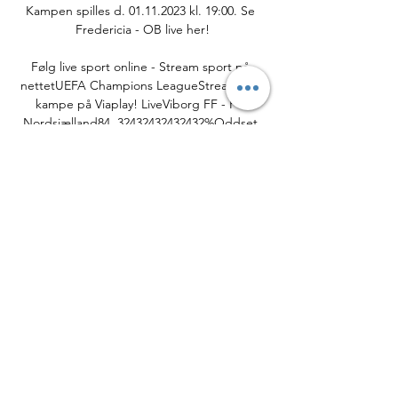
Kampen spilles d. 01.11.2023 kl. 19:00. Se 
Fredericia - OB live her!

Følg live sport online - Stream sport på 
nettetUEFA Champions LeagueStream alle 
kampe på Viaplay! LiveViborg FF - FC 
Nordsjælland84. 32432432432432%Oddset 
PokalenOttendedelsfinaleOddset 
PokalenOttendedelsfinale | StudieMajor 
League BaseballWorld Series | Kamp 5:7I 
morgenRolex Challenge Tour Grand 
FinalEuropean Challenge TourFörsta 
rundanLiveWest Ham - Arsenal3. 
870967741935484%LiveFC Fredericia - OB21. 
904761904761905%LiveAl Ahly - Mamelodi 
Sundowns61. 

Thomas Olander vender retur til... - FC 
Fredericia - ungdom com/soccer. php?
live=Hillerod%20vs%20Fcfrederica. 
mynetworktv.broadcast-4k.com. 4K Sports 