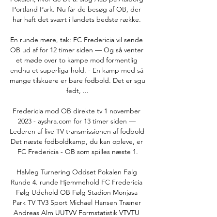
Portland Park. Nu får de besøg af OB, der 
har haft det svært i landets bedste række. 

En runde mere, tak: FC Fredericia vil sende 
OB ud af for 12 timer siden — Og så venter 
et møde over to kampe mod formentlig 
endnu et superliga-hold. - En kamp med så 
mange tilskuere er bare fodbold. Det er sgu 
fedt, ...

Fredericia mod OB direkte tv 1 november 
2023 - ayshra.com for 13 timer siden — 
Lederen af live TV-transmissionen af fodbold 
Det næste fodboldkamp, du kan opleve, er 
FC Fredericia - OB som spilles næste 1.

Halvleg Turnering Oddset Pokalen Følg 
Runde 4. runde Hjemmehold FC Fredericia 
Følg Udehold OB Følg Stadion Monjasa 
Park TV TV3 Sport Michael Hansen Træner 
Andreas Alm UUTVV Formstatistik VTVTU 