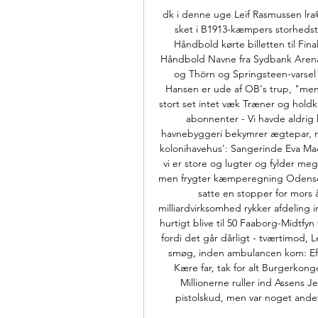
dk i denne uge Leif Rasmussen lra
sket i B1913-kæmpers storhedsti
Håndbold kørte billetten til Fi
Håndbold Navne fra Sydbank Arena -
og Thörn og Springsteen-varsel 
Hansen er ude af OB's trup, "men 
stort set intet væk Træner og hold
abonnenter - Vi havde aldrig k
havnebyggeri bekymrer ægtepar, me
kolonihavehus': Sangerinde Eva Mad
vi er store og lugter og fylder meg
men frygter kæmperegning Odense - S
satte en stopper for mors 
milliardvirksomhed rykker afdeling i
hurtigt blive til 50 Faaborg-Midtfyn 
fordi det går dårligt - tværtimod, L
smøg, inden ambulancen kom: Efter 
Kære far, tak for alt Burgerkong
Millionerne ruller ind Assens J
pistolskud, men var noget andet: