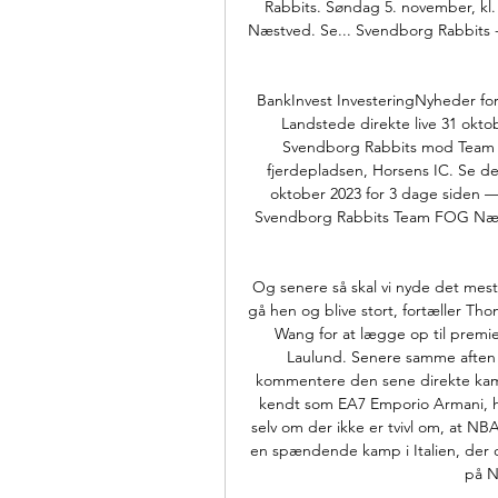
Rabbits. Søndag 5. november, kl
Næstved. Se... Svendborg Rabbits
BankInvest InvesteringNyheder for
Landstede direkte live 31 oktob
Svendborg Rabbits mod Team
fjerdepladsen, Horsens IC. Se de
oktober 2023 for 3 dage siden —
Svendborg Rabbits Team FOG Næstv
Og senere så skal vi nyde det mest 
gå hen og blive stort, fortæller Th
Wang for at lægge op til premi
Laulund. Senere samme aften 
kommentere den sene direkte kamp
kendt som EA7 Emporio Armani, ha
selv om der ikke er tvivl om, at NBA
en spændende kamp i Italien, der og
på N