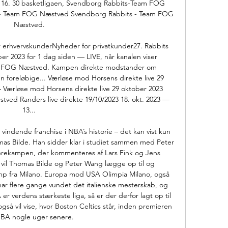
. 16. 30 basketligaen, Svendborg Rabbits-Team FOG 
 - Team FOG Næstved Svendborg Rabbits - Team FOG 
Næstved. 

 erhvervskunderNyheder for privatkunder27. Rabbits 
er 2023 for 1 dag siden — LIVE, når kanalen viser 
 FOG Næstved. Kampen direkte modstander om 
n foreløbige... Værløse mod Horsens direkte live 29 
 Værløse mod Horsens direkte live 29 oktober 2023 
ed Randers live direkte 19/10/2023 18. okt. 2023 — 
13... 

vindende franchise i NBA’s historie – det kan vist kun 
omas Bilde. Han sidder klar i studiet sammen med Peter 
erekampen, der kommenteres af Lars Fink og Jens 
vil Thomas Bilde og Peter Wang lægge op til og 
 fra Milano. Europa mod USA Olimpia Milano, også 
r flere gange vundet det italienske mesterskab, og 
 er verdens stærkeste liga, så er der derfor lagt op til 
så vil vise, hvor Boston Celtics står, inden premieren 
BA nogle uger senere. 
