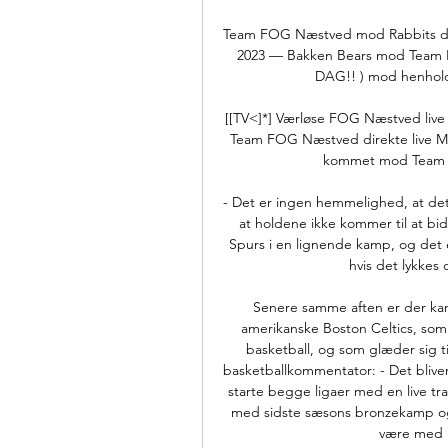
Team FOG Næstved mod Rabbits dire
2023 — Bakken Bears mod Team 
DAG!! ) mod henholds
[[TV<]*] Værløse FOG Næstved live
Team FOG Næstved direkte live Me
kommet mod Team 
- Det er ingen hemmelighed, at det
at holdene ikke kommer til at bide
Spurs i en lignende kamp, og det er
hvis det lykkes
Senere samme aften er der kam
amerikanske Boston Celtics, som
basketball, og som glæder sig t
basketballkommentator: - Det bliver
starte begge ligaer med en live tr
med sidste sæsons bronzekamp og 
være med h