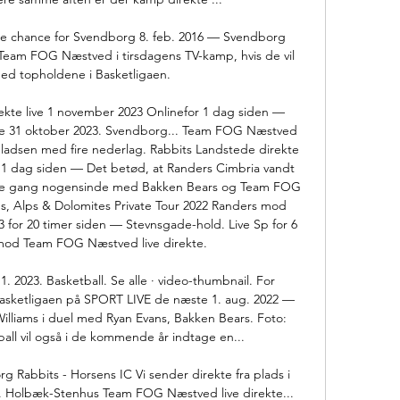
ste chance for Svendborg 8. feb. 2016 — Svendborg 
r Team FOG Næstved i tirsdagens TV-kamp, hvis de vil 
med topholdene i Basketligaen.

te live 1 november 2023 Onlinefor 1 dag siden — 
te 31 oktober 2023. Svendborg... Team FOG Næstved 
ladsen med fire nederlag. Rabbits Landstede direkte 
r 1 dag siden — Det betød, at Randers Cimbria vandt 
ørste gang nogensinde med Bakken Bears og Team FOG 
s, Alps & Dolomites Private Tour 2022 Randers mod 
3 for 20 timer siden — Stevnsgade-hold. Live Sp for 6 
od Team FOG Næstved live direkte. 

. 2023. Basketball. Se alle · video-thumbnail. For 
 Basketligaen på SPORT LIVE de næste 1. aug. 2022 — 
iams i duel med Ryan Evans, Bakken Bears. Foto: 
ball vil også i de kommende år indtage en... 

 Rabbits - Horsens IC Vi sender direkte fra plads i 
g. Holbæk-Stenhus Team FOG Næstved live direkte... 