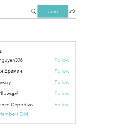
Join
s
nguyen396
Follow
en396
ря Еремин
Follow
evasy
Follow
y
4lowqp4
Follow
qp4
ance Deportivo
Follow
Members (264)