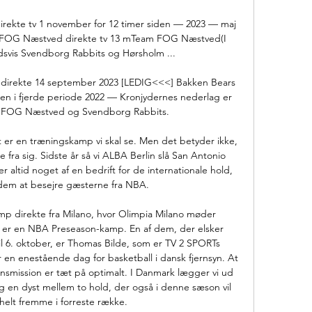
kte tv 1 november for 12 timer siden — 2023 — maj 
FOG Næstved direkte tv 13 mTeam FOG Næstved(I 
vis Svendborg Rabbits og Hørsholm ...

 direkte 14 september 2023 [LEDIG<<<] Bakken Bears 
n i fjerde periode 2022 — Kronjydernes nederlag er 
FOG Næstved og Svendborg Rabbits.

 er en træningskamp vi skal se. Men det betyder ikke, 
 fra sig. Sidste år så vi ALBA Berlin slå San Antonio 
 altid noget af en bedrift for de internationale hold, 
 dem at besejre gæsterne fra NBA. 

p direkte fra Milano, hvor Olimpia Milano møder 
 er en NBA Preseason-kamp. En af dem, der elsker 
il 6. oktober, er Thomas Bilde, som er TV 2 SPORTs 
 en enestående dag for basketball i dansk fjernsyn. At 
ansmission er tæt på optimalt. I Danmark lægger vi ud 
en dyst mellem to hold, der også i denne sæson vil 
elt fremme i forreste række. 
