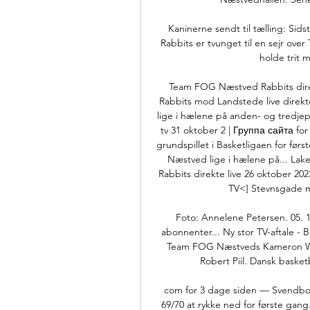
Kaninerne sendt til tælling: Sid
Rabbits er tvunget til en sejr ove
holde trit 
Team FOG Næstved Rabbits direk
Rabbits mod Landstede live direk
lige i hælene på anden- og tredjep
tv 31 oktober 2 | Группа сайта fo
grundspillet i Basketligaen for f
Næstved lige i hælene på... Lake
Rabbits direkte live 26 oktober 202
TV<] Stevnsgade m
Foto: Annelene Petersen. 05. 11
abonnenter... Ny stor TV-aftale -
Team FOG Næstveds Kameron Will
Robert Piil. Dansk basket
com for 3 dage siden — Svendborg
69/70 at rykke ned for første gan