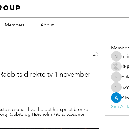
roup
Members
About
Member
mii
miinguy
Ки
bbits direkte tv 1 november 
qul
qulevas
nx9
nx94low
Alc
See All 
este sæsoner, hvor holdet har spillet bronze 
rg Rabbits og Hørsholm 79ers. Sæsonen 