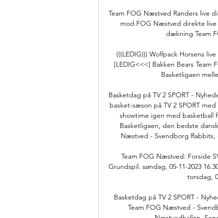
Team FOG Næstved Randers live dire
mod FOG Næstved direkte live 1
dækning Team FO
(((LEDIG))) Wolfpack Horsens liv
[LEDIG<<<] Bakken Bears Team F
Basketligaen mell
Basketdag på TV 2 SPORT - Nyheder 
basket-sæson på TV 2 SPORT med d
showtime igen med basketball f
Basketligaen, den bedste dans
Næstved - Svendborg Rabbits, o
Team FOG Næstved: Forside
Grundspil. søndag, 05-11-2023 16
torsdag, 0
Basketdag på TV 2 SPORT - Nyhed
Team FOG Næstved - Svendbor
Næstvedhallen. Sene