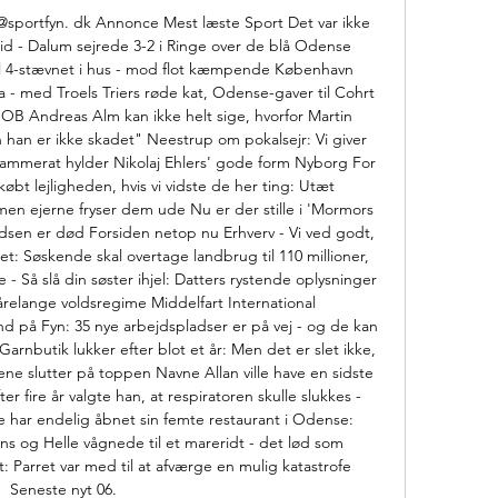
@sportfyn. dk Annonce Mest læste Sport Det var ikke 
d - Dalum sejrede 3-2 i Ringe over de blå Odense 
nal 4-stævnet i hus - mod flot kæmpende København 
 med Troels Triers røde kat, Odense-gaver til Cohrt 
OB Andreas Alm kan ikke helt sige, hvorfor Martin 
han er ikke skadet" Neestrup om pokalsejr: Vi giver 
kammerat hylder Nikolaj Ehlers' gode form Nyborg For 
øbt lejligheden, hvis vi vidste de her ting: Utæt 
n ejerne fryser dem ude Nu er der stille i 'Mormors 
sen er død Forsiden netop nu Erhverv - Vi ved godt, 
et: Søskende skal overtage landbrug til 110 millioner, 
å slå din søster ihjel: Datters rystende oplysninger 
årelange voldsregime Middelfart International 
nd på Fyn: 35 nye arbejdspladser er på vej - og de kan 
Garnbutik lukker efter blot et år: Men det er slet ikke, 
ene slutter på toppen Navne Allan ville have en sidste 
fire år valgte han, at respiratoren skulle slukkes - 
e har endelig åbnet sin femte restaurant i Odense: 
ens og Helle vågnede til et mareridt - det lød som 
 Parret var med til at afværge en mulig katastrofe 
Seneste nyt 06. 
