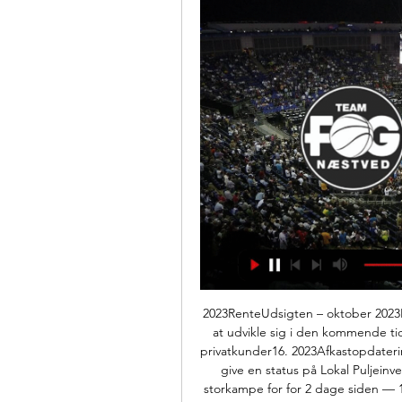
2023RenteUdsigten – oktober 2023Få
at udvikle sig i den kommende tid
privatkunder16. 2023Afkastopdaterin
give en status på Lokal Puljeinve
storkampe for for 2 dage siden —