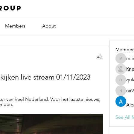
roup
Members
About
Member
mii
miinguy
Ки
kijken live stream 01/11/2023
qul
qulevas
nx9
nx94low
 van heel Nederland. Voor het laatste nieuws, 
ronden.
Alc
See All 