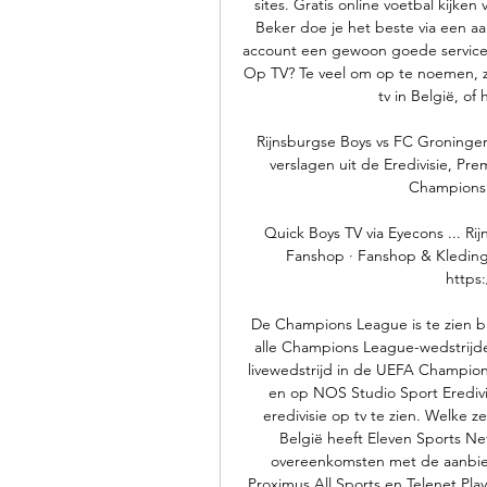
sites. Gratis online voetbal kijken
Beker doe je het beste via een a
account een gewoon goede service ki
Op TV? Te veel om op te noemen, zo
tv in België, of
Rijnsburgse Boys vs FC Groningen 
verslagen uit de Eredivisie, Pre
Champions 
Quick Boys TV via Eyecons ... Ri
Fanshop · Fanshop & Kledingp
https:
De Champions League is te zien bij
alle Champions League-wedstrijden
livewedstrijd in de UEFA Champio
en op NOS Studio Sport Eredivis
eredivisie op tv te zien. Welke 
België heeft Eleven Sports Ne
overeenkomsten met de aanbied
Proximus All Sports en Telenet Pla