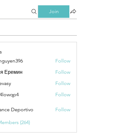
Join
s
nguyen396
Follow
en396
ря Еремин
Follow
evasy
Follow
y
4lowqp4
Follow
qp4
ance Deportivo
Follow
Members (264)