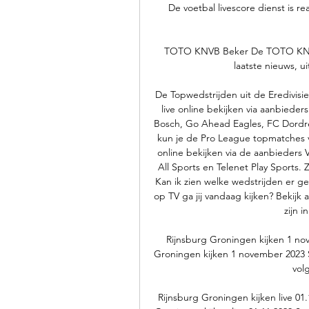
De voetbal livescore dienst is r
TOTO KNVB Beker De TOTO KNVB 
laatste nieuws, u
De Topwedstrijden uit de Eredivisie
live online bekijken via aanbieder
Bosch, Go Ahead Eagles, FC Dordrech
kun je de Pro League topmatches v
online bekijken via de aanbieders
All Sports en Telenet Play Sports. 
Kan ik zien welke wedstrijden er g
op TV ga jij vandaag kijken? Bekijk a
zijn i
Rijnsburg Groningen kijken 1 n
Groningen kijken 1 november 2023 
vol
Rijnsburg Groningen kijken live 01