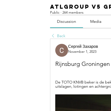
ATLGroup v5 G
Public
·
264 members
Discussion
Media
Back
Сергей Захаров
November 1, 2023
Rijnsburg Groningen 
De TOTO KNVB beker is de beker
uitslagen, lotingen en achterg