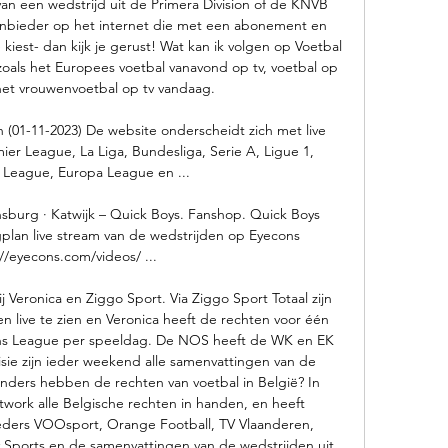
 van een wedstrijd uit de Primera Division of de KNVB 
anbieder op het internet die met een abonement en 
est- dan kijk je gerust! Wat kan ik volgen op Voetbal 
als het Europees voetbal vanavond op tv, voetbal op 
 het vrouwenvoetbal op tv vandaag. 

(01-11-2023) De website onderscheidt zich met live 
mier League, La Liga, Bundesliga, Serie A, Ligue 1, 
League, Europa League en ...

jnsburg · Katwijk – Quick Boys. Fanshop. Quick Boys 
lan live stream van de wedstrijden op Eyecons 
//eyecons.com/videos/ ...

 Veronica en Ziggo Sport. Via Ziggo Sport Totaal zijn 
 live te zien en Veronica heeft de rechten voor één 
ns League per speeldag. De NOS heeft de WK en EK 
ie zijn ieder weekend alle samenvattingen van de 
zenders hebben de rechten van voetbal in België? In 
twork alle Belgische rechten in handen, en heeft 
ers VOOsport, Orange Football, TV Vlaanderen, 
y Sports en de samenvattingen van de wedstrijden uit 