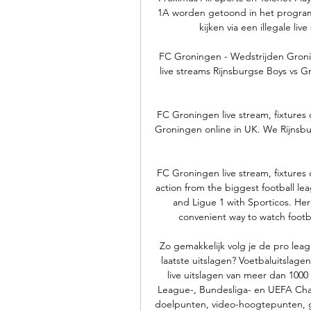
1A worden getoond in het program
kijken via een illegale liv
FC Groningen - Wedstrijden Groning
live streams Rijnsburgse Boys vs G
FC Groningen live stream, fixtures
Groningen online in UK. We Rijnsbu
FC Groningen live stream, fixtures 
action from the biggest football lea
and Ligue 1 with Sporticos. Her
convenient way to watch footbal
Zo gemakkelijk volg je de pro leagu
laatste uitslagen? Voetbaluitslagen
live uitslagen van meer dan 1000
League-, Bundesliga- en UEFA Cha
doelpunten, video-hoogtepunten, ge