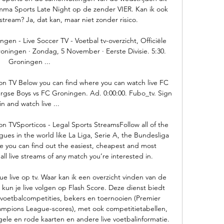
ma Sports Late Night op de zender VIER. Kan ik ook 
e stream? Ja, dat kan, maar niet zonder risico. 

en - Live Soccer TV - Voetbal tv-overzicht, Officiële 
roningen · Zondag, 5 November · Eerste Divisie. 5:30. 
Groningen ...

 on TV Below you can find where you can watch live FC 
rgse Boys vs FC Groningen. Ad. 0:00:00. Fubo_tv. Sign 
in and watch live ...

on TVSporticos - Legal Sports StreamsFollow all of the 
gues in the world like La Liga, Serie A, the Bundesliga 
e you can find out the easiest, cheapest and most 
l live streams of any match you’re interested in. 

e live op tv. Waar kan ik een overzicht vinden van de 
 kun je live volgen op Flash Score. Deze dienst biedt 
 voetbalcompetities, bekers en toernooien (Premier 
mpions League-scores), met ook competitietabellen, 
le en rode kaarten en andere live voetbalinformatie. 