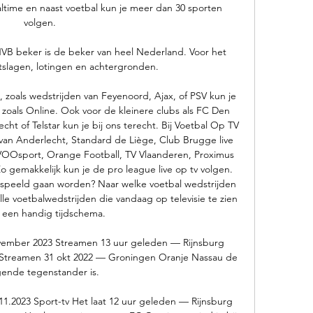
ealtime en naast voetbal kun je meer dan 30 sporten 
volgen. 

beker is de beker van heel Nederland. Voor het 
itslagen, lotingen en achtergronden.

, zoals wedstrijden van Feyenoord, Ajax, of PSV kun je 
s zoals Online. Ook voor de kleinere clubs als FC Den 
t of Telstar kun je bij ons terecht. Bij Voetbal Op TV 
an Anderlecht, Standard de Liège, Club Brugge live 
 VOOsport, Orange Football, TV Vlaanderen, Proximus 
Zo gemakkelijk kun je de pro league live op tv volgen. 
espeeld gaan worden? Naar welke voetbal wedstrijden 
lle voetbalwedstrijden die vandaag op televisie te zien 
n een handig tijdschema. 

ovember 2023 Streamen 13 uur geleden — Rijnsburg 
Streamen 31 okt 2022 — Groningen Oranje Nassau de 
gende tegenstander is.

.11.2023 Sport-tv Het laat 12 uur geleden — Rijnsburg 