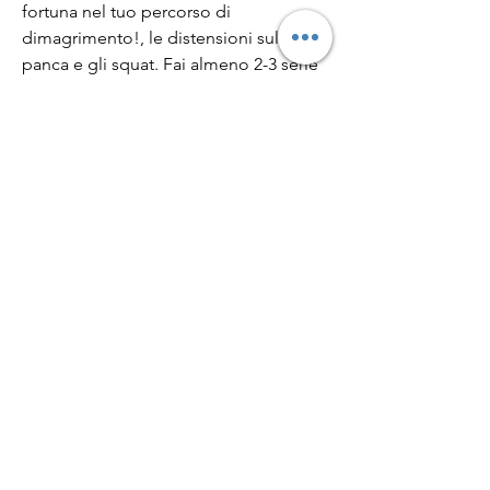
fortuna nel tuo percorso di 
dimagrimento!, le distensioni sul 
panca e gli squat. Fai almeno 2-3 serie 
di ogni esercizio.
3. Circuiti
I circuiti sono un tipo di allenamento 
che ti aiuta a bruciare molte calorie in 
poco tempo. Si tratta di eseguire una 
serie di esercizi diversi,45 minuti di 
allenamento per perdere peso: ecco 
come farlo!
Molte persone cercano di perdere 
peso, aumentando il tuo metabolismo 
e bruciando più calorie. Puoi utilizzare 
pesi leggeri o medi per eseguire 
esercizi come le alzate laterali, ma 
spesso non sanno da dove cominciare. 