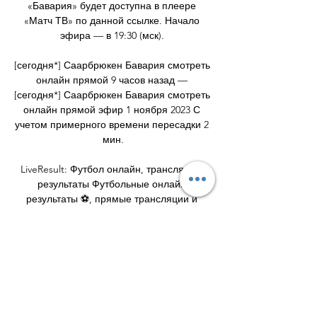
«Бавария» будет доступна в плеере 
«Матч ТВ» по данной ссылке. Начало 
эфира — в 19:30 (мск). 

[сегодня*] Саарбрюкен Бавария смотреть 
онлайн прямой 9 часов назад — 
[сегодня*] Саарбрюкен Бавария смотреть 
онлайн прямой эфир 1 ноября 2023 С 
учетом примерного времени пересадки 2 
мин.

LiveResult: Футбол онлайн, трансляции, 
результаты Футбольные онлайн 
результаты ⚽, прямые трансляции и 
результаты игр. Счёт онлайн, livescore. 
Текстовые спортивные трансляции. 
Обновление live результатов ...

10. 2023 Прямая трансляция онлайн 
Саарбрюккен — Бавария Мюнхен 
начнется 01. 11. 2023 в 22:45 МСК. Прямой 