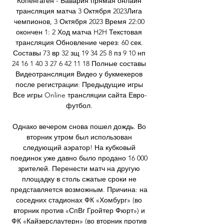
Копенгаген - Бавария прямая онлайн 
трансляция матча 3 Октября 2023Лига 
чемпионов, 3 Октября 2023 Время 22:00 
окончен 1: 2 Ход матча H2H Текстовая 
трансляция Обновление через: 60 сек. 
Составы 73 вр 32 зщ 19 34 25 8 пз 9 10 нп 
24 16 1 40 3 27 6 42 11 18 Полные составы 
Видеотрансляция Видео у букмекеров 
после регистрации: Предыдущие игры 
Все игры Online трансляции сайта Евро-
футбол. 

Однако вечером снова пошел дождь. Во 
вторник утром был использован 
следующий аэратор! На кубковый 
поединок уже давно было продано 16 000 
зрителей. Перенести матч на другую 
площадку в столь сжатые сроки не 
представляется возможным. Причина: на 
соседних стадионах ФК «Хомбург» (во 
вторник против «СпВг Гройтер Фюрт») и 
ФК «Кайзерслаутерн» (во вторник против 