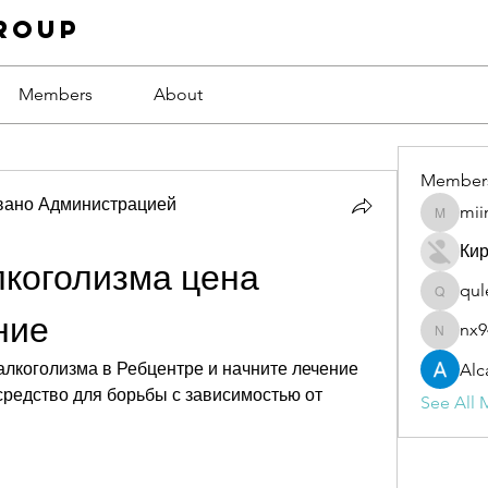
roup
Members
About
Member
вано Администрацией
mii
miinguy
Ки
коголизма цена 
qul
qulevas
ние
nx9
nx94low
алкоголизма в Ребцентре и начните лечение 
Alc
редство для борьбы с зависимостью от 
See All 