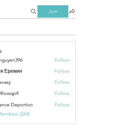
Join
s
nguyen396
Follow
en396
ря Еремин
Follow
evasy
Follow
y
4lowqp4
Follow
qp4
ance Deportivo
Follow
Members (264)