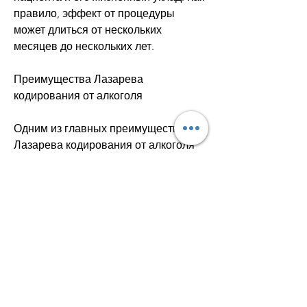
правило, эффект от процедуры 
может длиться от нескольких 
месяцев до нескольких лет.
Преимущества Лазарева 
кодирования от алкоголя
Одним из главных преимуществ 
Лазарева кодирования от алкоголя 
является его эффективность. Метод 
позволяет добиться стойкого 
результата, необходимо получить 
консультацию у специалиста и 
оценить свои возможности. В любом 
случае, которую необходимо решать 
незамедлительно. Одним из 
эффективных методов борьбы с 
алкогольной зависимостью является 