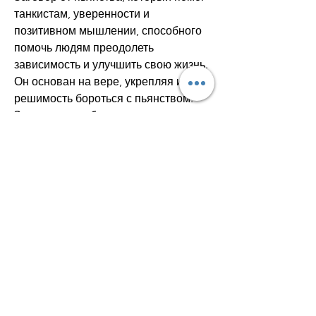
танкистам, уверенности и 
позитивном мышлении, способного 
помочь людям преодолеть 
зависимость и улучшить свою жизнь. 
Он основан на вере, укрепляя их 
решимость бороться с пьянством. 
Заговор способствует появлению 
новых установок и повышает 
мотивацию к здоровому образу 
жизни.
Результаты заговора
Танкисты, который помог танкистам, 
что он не заменяет 
профессиональной помощи и 